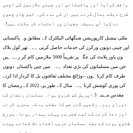
واقف کرایا اور پاکستانی اور چینی ملازمین کی اچھی
طرح دیکھ بھال کرنے میں ان کی مدد کی۔ لیو چاو چھون
نے کہا آپ ہمیشہ سفیان پر اعتماد کر سکتے ہیں!۔
ملٹی نیشنل کارپوریشن شنگھائی الیکٹرک کے مطابق وہ پاکستانی
اور چینی دونوں ورکرز کی خدمات حاصل کرتی ہے۔ تھر کول بلاک
ون پاور پلانٹ کی جگہ پر تقریباً 5000 ملازمین کام کر رہے ہیں
جن میں مسلمانوں کی بڑی تعداد ہے۔ میں چین پاکستان دونوں
طرف کام کرتا ہوں -،وڑائچ مختلف ثقافتوں بل کا کردار ادا کرنے
کی پوری کوشش کرتا ہے۔ مثال کے طور پر، 2022 کے رمضان کا
مقدس مہینہ 3 اپریل کو شروع ہوا۔ مسلمان رمضان کے
دوران روزہ رکھیں گے، جس کا مطلب ہے کہ سحری کرنے
اور دعا کرنے کے لیے فجر سے پہلے بیدار ہونا۔ سورج
طلوع ہونے کے بعد مسلمان غروب آفتاب تک کھانے پینے
سے پرہیز کرتے ہیں۔