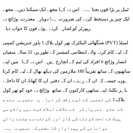
ٹیبل پر پڑا فون بجتا ہے۔ اس نے کہا مجھے ایک سیکنڈ دیں... مجھے
ایک چیز پر دستخط کرنے کی ضرورت ہے! دوبارہ معذرت، وڑائچ نے
رپورٹر کو اشارہ کرتے ہوئے فون کا جواب دیا۔
شنگھائی الیکٹرک تھر کول بلاک 1 پاور جنریشن کمپنی (PVT) لمیٹڈ
کے لیے کام کرنے والے انتظامی کمشنر کے طور پر، 32 سالہ سفیان
انصار وڑائچ 6 افراد کی ٹیم کے انچارج ہیں۔ اس نے کہا میں اپنے
ساتھیوں کے ساتھ تقریباً 180 ملازمین کی دیکھ بھال کے لیے کام کرتا
ہوں، جیسے کہ ان کے رہنے، ان کے دفتر، ان کا کھانا، ان کا داخلہ،
باہر نکلنا، اپنے ساتھی کارکنوں کے ساتھ وڑائچ نے خود کو تھر کول
بلاک-1 کی تعمیر کے لیے وقف کر دیا۔ یہ منصوبہ سندھ
کے ضلع تھرپارکر کے علاقے اسلام کوٹ میں واقع سی
پیک کے تحت کوئلے کی کان اور کوئلے سے چلنے والی
توانائی کی پیداوار کا مشترکہ منصوبہ ہے۔