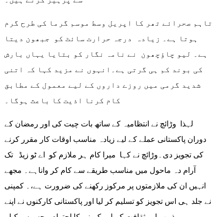
تاہم صحرائے تھر کا اپریل وسط موسم گرما کی طرح گرم
ہوتا ہے۔ زیادہ درجہ حرارت سائٹ کو جبھون دیتا
ہے۔ لیو چاؤچھون نے نامہ نگار کو بتایا یہاں بارش
کی بوند کم ہی گرتی ہے۔انہوں نے مزید کہا کہ اتنی
شدید گرمی میں روزے داروں کے لیے معمول کے مطابق
کام کرنا اذیت کا باعث ہوگا۔
لہذا وڑائچ نے انتظامیہ کے ساتھ بات چیت کی اور رمضان کے
دوران پاکستانی عملے کے لیے زیادہ مناسب اوقات کار مقرر کرنے
کی تجویز دی۔وڑائچ نے کہا میرا کام ہر ملازم کو اے ٹو زیڈ تک
آرام دہ ماحول میں مناسب طریقے سے کام کر واناہے۔ مجھے
انہیں ان کی ملازمتوں پر مرکوز رکھنے کی ضرورت ہے،۔ کمپنی
نے جلد ہی اس تجویز کو تسلیم کر لیا اور پاکستانی کارکنوں نے اپنے
مذہب اور ثقافت کے لیے کمپنی کا احترام محسوس کیا۔