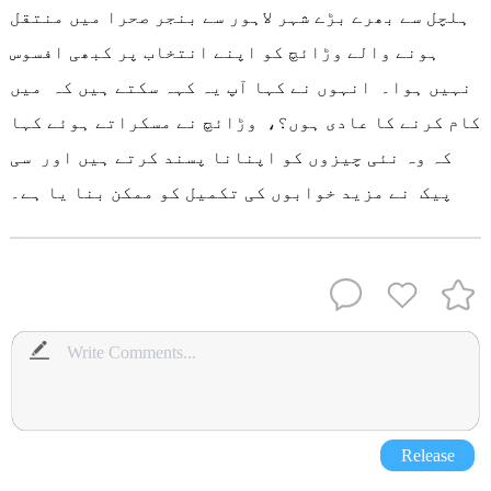
ہلچل سے بھرے بڑے شہر لاہور سے بنجر صحرا میں منتقل
ہونے والے وڑائچ کو اپنے انتخاب پر کبھی افسوس
نہیں ہوا۔ انہوں نے کہا آپ یہ کہہ سکتے ہیں کہ میں
کام کرنے کا عادی ہوں؟، وڑائچ نے مسکراتے ہوئے کہا
کہ وہ نئی چیزوں کو اپنانا پسند کرتے ہیں اور سی
پیک نے مزید خوابوں کی تکمیل کو ممکن بنا یا ہے۔
Release