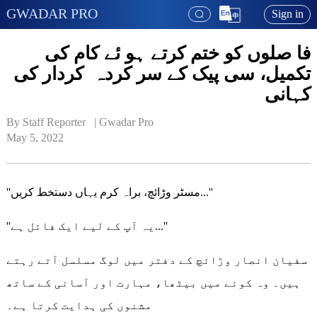
GWADAR PRO
Sign in
فا صلوں کو ختم کرتے ہو ئے کام کی
تکمیل، سی پیک کے سر کردہ کردار کی
کہانی
By Staff Reporter   | 
Gwadar Pro
May 5, 2022
''مسٹر وڑائچ، براہ کرم یہاں دستخط کریں...''
''یہ آپ کے لیے ایک فائل ہے...''
سفیان انصار وڑائچ کے دفتر میں لوگ مسلسل آتے رہتے
ہیں۔ وہ کونے میں بیٹھا، مہارت اور آسانی کے ساتھ
مشنوں کی ہدایت کرتا ہے۔