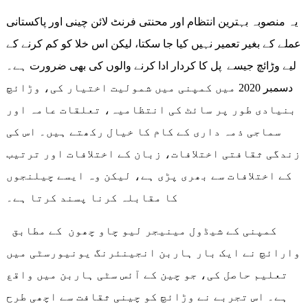
یہ منصوبہ بہترین انتظام اور محنتی فرنٹ لائن چینی اور پاکستانی
عملے کے بغیر تعمیر نہیں کیا جا سکتا، لیکن اس خلا کو کم کرنے کے
لیے وڑائچ جیسے پل کا کردار ادا کرنے والوں کی بھی ضرورت ہے۔
دسمبر 2020 میں کمپنی میں شمولیت اختیار کی، وڑائچ
بنیادی طور پر سائٹ کی انتظامیہ، تعلقات عامہ اور
سماجی ذمہ داری کے کام کا خیال رکھتے ہیں۔ اس کی
زندگی ثقافتی اختلافات، زبان کے اختلافات اور ترتیب
کے اختلافات سے بھری پڑی ہے، لیکن وہ ایسے چیلنجوں
کا مقابلہ کرنا پسند کرتا ہے۔
کمپنی کے شیڈول مینیجر لیو چاو چھون کے مطابق
وارائچ نے ایک بار ہاربن انجینئرنگ یونیورسٹی میں
تعلیم حاصل کی، جو چین کے آئس سٹی ہاربن میں واقع
ہے۔ اس تجربے نے وڑائچ کو چینی ثقافت سے اچھی طرح