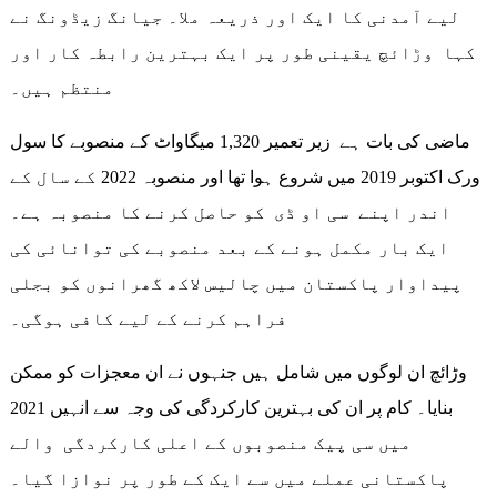
لیے آمدنی کا ایک اور ذریعہ ملا۔ جیانگ زیڈونگ نے
کہا وڑائچ یقینی طور پر ایک بہترین رابطہ کار اور
منتظم ہیں۔
ماضی کی بات ہے زیر تعمیر 1,320 میگاواٹ کے منصوبے کا سول
ورک اکتوبر 2019 میں شروع ہوا تھا اور منصوبہ 2022 کے سال کے
اندر اپنے سی او ڈی کو حاصل کرنے کا منصوبہ ہے۔
ایک بار مکمل ہونے کے بعد منصوبے کی توانائی کی
پیداوار پاکستان میں چالیس لاکھ گھرانوں کو بجلی
فراہم کرنے کے لیے کافی ہوگی۔
وڑائچ ان لوگوں میں شامل ہیں جنہوں نے ان معجزات کو ممکن
بنایا۔ کام پر ان کی بہترین کارکردگی کی وجہ سے انہیں 2021
میں سی پیک منصوبوں کے اعلی کارکردگی والے
پاکستانی عملے میں سے ایک کے طور پر نوازا گیا۔