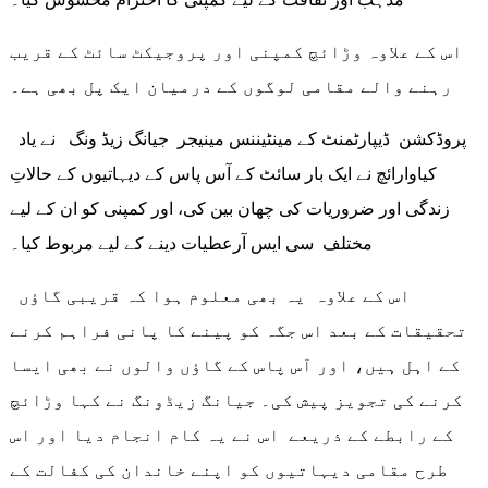
اس کے علاوہ وڑائچ کمپنی اور پروجیکٹ سائٹ کے قریب
رہنے والے مقامی لوگوں کے درمیان ایک پل بھی ہے۔
پروڈکشن ڈیپارٹمنٹ کے مینٹیننس مینیجر جیانگ زیڈ ونگ نے یاد
کیاوارائچ نے ایک بار سائٹ کے آس پاس کے دیہاتیوں کے حالاتِ
زندگی اور ضروریات کی چھان بین کی، اور کمپنی کو ان کے لیے
مختلف سی ایس آرعطیات دینے کے لیے مربوط کیا۔
اس کے علاوہ یہ بھی معلوم ہوا کہ قریبی گاؤں
تحقیقات کے بعد اس جگہ کو پینے کا پانی فراہم کرنے
کے اہل ہیں، اور آس پاس کے گاؤں والوں نے بھی ایسا
کرنے کی تجویز پیش کی۔ جیانگ زیڈونگ نے کہا وڑائچ
کے رابطے کے ذریعے اس نے یہ کام انجام دیا اور اس
طرح مقامی دیہاتیوں کو اپنے خاندان کی کفالت کے