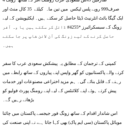
صرف999 روپے پلس ٹیکس میں تین ماہ کیلئے 35 کال منٹ اور
ایک گیگا بائٹ انٹرنیٹ ڈیٹا حاصل کر سکتے ہیں۔ ایکٹیویشن کے لیے
زونگ کے سبسکرائبرز *4255# ڈائل کر سکتے ہیں یا وہ آفر
حاصل کرنے کے لیے زونگ کی آن لائن شاپ پر جا سکتے
ہیں۔
کمپنی کے ترجمان کے مطابق یہ پیشکش سعودی عرب کا سفر
کرنے والے پاکستانیوں کو گھر واپس اپنے پیاروں کے ساتھ رابطے میں
رہنے کے قابل بنائے گی۔ ہم مزید اختراعی مصنوعات اور خدمات
پیش کرتے ہوئے اپنے کلائنٹس کے لیے اپنے رومنگ پورٹ فولیو کو
بڑھاتے رہیں گے۔
اس شاندار اقدام کے ساتھ زونگ فور جیجسے پاکستان میں چائنا
موبائل پاکستان (سی ایم پاک) بھی کہا جاتا ہے، نے اپنی صنعت کی