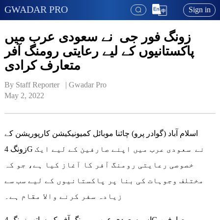
GWADAR PRO
Sign in
زونگ فور جی نے سعودی عرب میں
پاکستانیوں کے لیے رعایتی رومنگ آفر
متعارف کرادی
By Staff Reporter   | 
Gwadar Pro
May 2, 2022
اسلام آباد (گوادر پرو) چائنا موبائل کمیونیکیشن کارپوریشن کے
زونگ 4G نے سعودی عرب میں اپنے صارفین کے لیے ایک
خصوصی رعایتی رومنگ آفر کا آغاز کیا ہے، جو کہ
مختلف وجوہات کی بنا پر پاکستانیوں کے لیے سب سے
زیادہ سفر کرنے والا مقام ہے۔
اس سعودی عرب رومنگ آفر کے ساتھ زونگ 4G صارفین