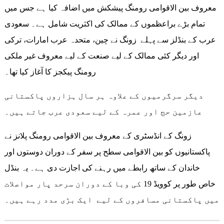
معروف بین الاقوامی رومنگ پیشکش میں اضافہ کیا ہے جس میں
تمام بڑے براعظموں کے ممالک کی اکثریت شامل ہے۔ سعودی
عرب کے بنڈلز سے پہلے زونگ نے چین، متحدہ عرب امارات، ترکی
اور دیگر کئی ممالک کے لیے صنعت کے لیے معروف غیر ملکی
رومنگ پیکجز کا آغاز کیا تھا۔
دیگر سرگرمیوں کے علاوہ ہر سال ہزاروں پاکستانی
عازمین حج اور عمرہ کے لیے سعودی عرب جاتے ہیں۔
زونگ کے انڈسٹری کے معروف بین الاقوامی رومنگ پلانز نے
پاکستانیوں کو بین الاقوامی سطح پر سفر کے دوران دوستوں اور
خاندان کے ساتھ رابطے میں رہنے کی اجازت دی ہے۔ یہ بنڈل
خاص طور پر کوویڈ 19 کی وبا کے دوران سرحد پار مواصلات
میں پاکستانی مسافروں کے لیے ایک بڑی مدد رہے ہیں۔