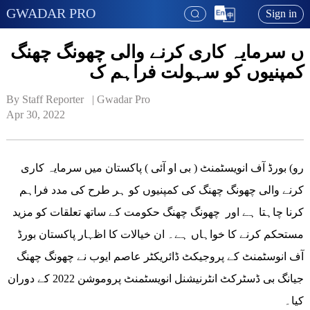
GWADAR PRO
Sign in
ں سرمایہ کاری کرنے والی چھونگ چھنگ
کمپنیوں کو سہولت فراہم ک
By Staff Reporter   | 
Gwadar Pro
Apr 30, 2022
رو) بورڈ آف انویسٹمنٹ ( بی او آئی ) پاکستان میں سرمایہ کاری
کرنے والی چھونگ چھنگ کی کمپنیوں کو ہر طرح کی مدد فراہم
کرنا چاہتا ہے اور چھونگ چھنگ حکومت کے ساتھ تعلقات کو مزید
مستحکم کرنے کا خواہاں ہے۔ ان خیالات کا اظہار پاکستان بورڈ
آف انوسٹمنٹ کے پروجیکٹ ڈائریکٹر عاصم ایوب نے چھونگ چھنگ
جیانگ بی ڈسٹرکٹ انٹرنیشنل انویسٹمنٹ پروموشن 2022 کے دوران
کیا۔