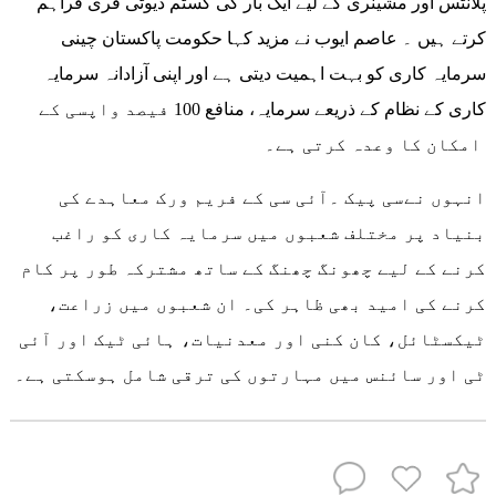
پلانٹس اور مشینری کے لیے ایک بار کی کسٹم ڈیوٹی فری فراہم
کرتے ہیں ۔ عاصم ایوب نے مزید کہا حکومت پاکستان چینی
سرمایہ کاری کو بہت اہمیت دیتی ہے اور اپنی آزادانہ سرمایہ
کاری کے نظام کے ذریعے سرمایہ، منافع 100 فیصد واپسی کے
امکان کا وعدہ کرتی ہے۔
انہوں نےسی پیک ۔آئی سی کے فریم ورک معاہدے کی
بنیاد پر مختلف شعبوں میں سرمایہ کاری کو راغب
کرنے کے لیے چھونگ چھنگ کے ساتھ مشترکہ طور پر کام
کرنے کی امید بھی ظاہر کی۔ ان شعبوں میں زراعت،
ٹیکسٹائل، کان کنی اور معدنیات، ہائی ٹیک اور آئی
ٹی اور سائنس میں مہارتوں کی ترقی شامل ہوسکتی ہے۔