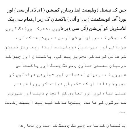
چین کے نیشنل ڈویلپمنٹ اینڈ ریفارم کمیشن ( ای ڈی آر سی ) اور
بورڈ آف انویسٹمنٹ ( بی او آئی ) پاکستان کے زیر اہتمام سی پیک
انڈسٹریل کو آپریشن (آئی سی ) پر 6ویں مشترکہ ورکنگ گروپ
کے اجلاس کے دوران ای ڈی آر سی نے پیشرفت کے لیے
صوبائی اور میونسپل ڈویلپمنٹ اینڈ ریفارمز کمیشن
کو شامل کرنے کی تجویز پیش کی۔ پاکستان اور چین کے
درمیان صنعتی تعاون چھونگ چھنگ اور پاکستانی
شہروں کے درمیان اقتصادی اور تجارتی تبادلوں کو
مضبوط بنانا ان کے تکمیلی فوائد کو پورا کرنے،
عملی تبادلوں اور تعاون کو انجام دینے اور شہروں
کے لوگوں کو فائدہ پہنچانے کے لیے بہت اہمیت رکھتا
ہے۔
پاکستان کے ساتھ چھونگ چھنگ کا تعاون تجارت،