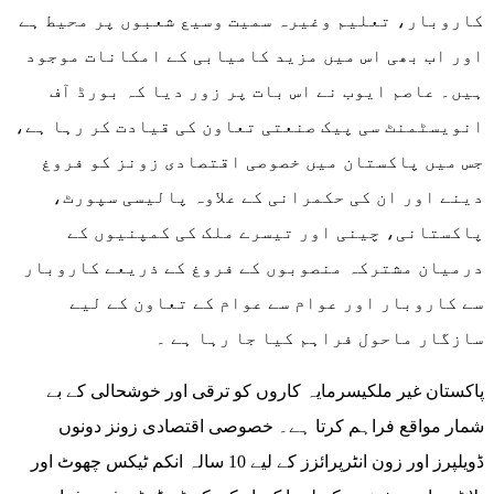
کاروبار، تعلیم وغیرہ سمیت وسیع شعبوں پر محیط ہے
اور اب بھی اس میں مزید کامیابی کے امکانات موجود
ہیں۔ عاصم ایوب نے اس بات پر زور دیا کہ بورڈ آف
انویسٹمنٹ سی پیک صنعتی تعاون کی قیادت کر رہا ہے،
جس میں پاکستان میں خصوصی اقتصادی زونز کو فروغ
دینے اور ان کی حکمرانی کے علاوہ پالیسی سپورٹ،
پاکستانی، چینی اور تیسرے ملک کی کمپنیوں کے
درمیان مشترکہ منصوبوں کے فروغ کے ذریعے کاروبار
سے کاروبار اور عوام سے عوام کے تعاون کے لیے
سازگار ماحول فراہم کیا جا رہا ہے ۔
پاکستان غیر ملکیسرمایہ کاروں کو ترقی اور خوشحالی کے بے
شمار مواقع فراہم کرتا ہے۔ خصوصی اقتصادی زونز دونوں
ڈویلپرز اور زون انٹرپرائزز کے لیے 10 سالہ انکم ٹیکس چھوٹ اور