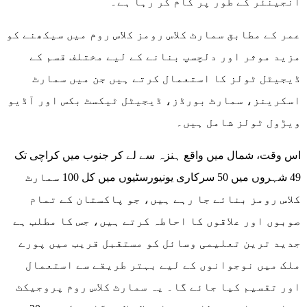
انجینئر کے طور پر کام کر رہا ہے۔
عمر کے مطابق سمارٹ کلاس رومز کلاس روم میں سیکھنے کو
مزید موثر اور دلچسپ بنانے کے لیے مختلف قسم کے
ڈیجیٹل ٹولز کا استعمال کرتے ہیں جن میں سمارٹ
اسکرینز، سمارٹ بورڈز، ڈیجیٹل ٹیکسٹ بکس اور آڈیو
ویڑول ٹولز شامل ہیں۔
اس وقت، شمال میں واقع ہنزہ سے لے کر جنوب میں کراچی تک
49 شہروں میں 50 سرکاری یونیورسٹیوں میں کل 100 سمارٹ
کلاس رومز بنائے جا رہے ہیں، جو پاکستان کے تمام
صوبوں اور علاقوں کا احاطہ کرتے ہیں، جس کا مطلب ہے
جدید ترین تعلیمی وسائل کو مستقبل قریب میں پورے
ملک میں نوجوانوں کے لیے بہتر طریقے سے استعمال
اور تقسیم کیا جائے گا۔ یہ سمارٹ کلاس روم پروجیکٹ