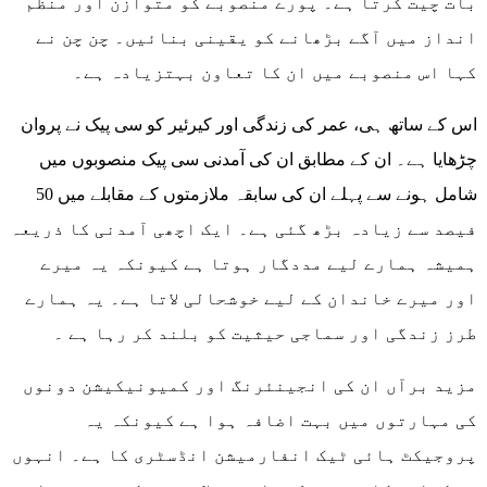
بات چیت کرتا ہے۔ پورے منصوبے کو متوازن اور منظم
انداز میں آگے بڑھانے کو یقینی بنائیں۔ چن چن نے
کہا اس منصوبے میں ان کا تعاون بہتزیادہ ہے۔
اس کے ساتھ ہی، عمر کی زندگی اور کیرئیر کو سی پیک نے پروان
چڑھایا ہے۔ ان کے مطابق ان کی آمدنی سی پیک منصوبوں میں
شامل ہونے سے پہلے ان کی سابقہ ملازمتوں کے مقابلے میں 50
فیصد سے زیادہ بڑھ گئی ہے۔ ایک اچھی آمدنی کا ذریعہ
ہمیشہ ہمارے لیے مددگار ہوتا ہے کیونکہ یہ میرے
اور میرے خاندان کے لیے خوشحالی لاتا ہے۔ یہ ہمارے
طرز زندگی اور سماجی حیثیت کو بلند کر رہا ہے ۔
مزید برآں ان کی انجینئرنگ اور کمیونیکیشن دونوں
کی مہارتوں میں بہت اضافہ ہوا ہے کیونکہ یہ
پروجیکٹ ہائی ٹیک انفارمیشن انڈسٹری کا ہے۔ انہوں