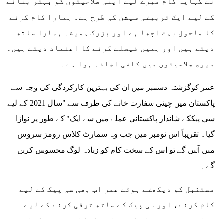
نے کہایہ کام میرے لیے اپنی صلاحیتوں کو بہتر بنانے
کے لیے ایک تربیتی سیشن کی طرح ہے۔ ہمارا کام کرنے
کا ماحول بہت اچھا ہے اور بزرگ ہمیشہ ہمارا ساتھ
دیتے ہیں اور ہمیں فیصلے کرنے کا اعتماد دیتے ہیں۔
میری صلاحیتوں میں کافی اضافہ ہوا ہے۔
عمر کوگزشتہ دسمبر میں ان کی بہترین کارکردگی کی وجہ سے
پاکستان میں چینی سفارت خانے کی طرف سے "سال 2021 کے لیے
سی پیککے شاندار پاکستانی عملے میں سے ایک" کے طور پر نوازا
گیا۔ تقریباً اس نومبر میں جب وہ سمارٹ کلاس رومز سروس
میں آئیں گے تو اس کے سخت کام کو زیادہ لوگ محسوس کریں
گے۔
مستقبل کو دیکھتے ہوئے عمر اب بھی سی پیک کے لیے
کام کرنے، اور سی پیک کے ساتھ ترقی کرنے کے لیے