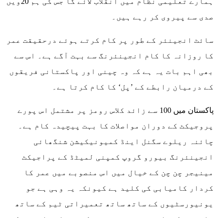
ہمارے تعلیمی نظام میں انقلاب لائے گا جس کی ہم 20ویں
صدی سے پیروی کر رہے ہیں۔
سائٹ انجینئر کے طور پر کام کرتے ہوئے درحقیقت عمر
کا روزانہ کا کام انجینئرنگ سے بہت آگے ہے۔ اس سے
بھی اہم بات یہ ہے کہ وہ چینی اور پاکستانی فریقوں
کے درمیان رابطے کے ’پل‘ کا کام کرتا ہے۔
پاکستان میں 100 سے زائد کلاس رومز پر مشتمل اس پورے
پروجیکٹ کے دوران مواصلات کا بہت پیچیدہ کام ہے۔
چائنہ ریلوے سگنل اینڈ کمیونیکیشن شنگھائی
انجینئرنگ بیورو گروپ کمپنی لمیٹڈ کے پراجیکٹ
مینیجر چن چن کے خیال میں اس منصوبے میں عمر کا
کردار کامیابی کی کلید ہے کیونکہ یہ وہی ہے جو
یونیورسٹیوں کے ساتھ ساتھ تعمیراتی ٹیم کے ساتھ