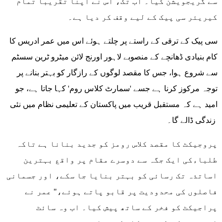
سے گریجویشن کیا۔ اب تک، اس نے اپنا تقریباً تمام
کیریئر سی پیک کے لیے وقف کر دیا ہے۔
سی پیک کے ترقی کے راستے پر چلتے ہوئے اس میں عمر ادریس کا
کام بنیادی ڈھانچے کے منصوبے لاہور اورنج لائن میٹرو ٹرین سسٹم
سے شروع ہوا، جس کا مقصد لوگوں کے رازگار کو بہتر بنانے پر
توجہ مرکوز کرنا ہے جسے 'سمارٹ کلاس روم' کہا جاتا ہے، جو
امید ہے کہ مستقبل قریب میں پاکستان کے تعلیمی نظام میں نئی
زندگی ڈالے گا۔
پروجیکٹ کا مقصد کلاس رومز کو جدید بنانا ہے تاکہ
طلباءکی ایک جگہ سے دوسرے مقام پر واقع بہترین
اساتذہ تک رسائی کو بہتر بنایا جا سکے، اور جسمانی
فاصلوں کی محدودیت پر قابو پاتے ہوئے،" عمر نے
پراجیکٹ کو فخر کے ساتھ پیش کیا۔ اب وہ سائٹ