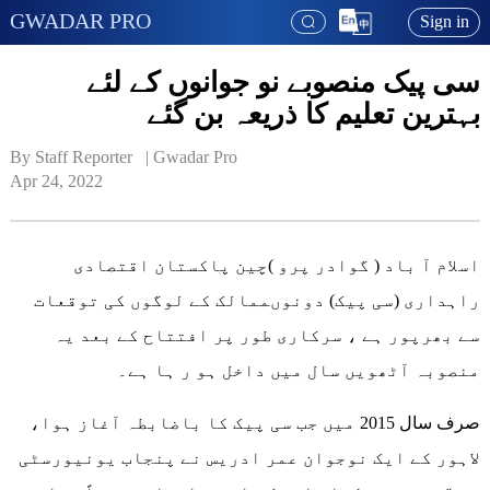
GWADAR PRO
Sign in
سی پیک منصوبے نو جوانوں کے لئے
بہترین تعلیم کا ذریعہ بن گئے
By Staff Reporter   | 
Gwadar Pro
Apr 24, 2022
اسلام آ باد ( گوادر پرو )چین پاکستان اقتصادی
راہداری (سی پیک) دونوںممالک کے لوگوں کی توقعات
سے بھرپور ہے ، سرکاری طور پر افتتاح کے بعد یہ
منصوبہ آٹھویں سال میں داخل ہو ر ہا ہے۔
صرف سال 2015 میں جب سی پیک کا باضابطہ آغاز ہوا،
لاہور کے ایک نوجوان عمر ادریس نے پنجاب یونیورسٹی