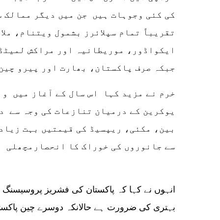
کی کئی وجوہات ہیں جن میں دیگر ممالک سے
تقریباً تمام سپلائرز بشمول ویتنام، مل
ایکواڈور، موریطانیہ اور مراکش لمیٹڈ 
جبکہ صرف پاکستان، بھارت اور پیرو چین 
خرم نے مزید کہا اس سال کے آغاز میں وب
یوکرین کے درمیان تنازعات کی وجہ سے د
بین، مکئی، ریپسیڈ کی قیمتیں بہت زیادہ
سے جانوروں کی خوراک کا انحصارمچھلی 
انہوں نے کہا کہ پاکستان کی فشریز پروسیسنگ ان
بہتری کی ضرورت ہے حالانکہ دوسرے چین پاکستا