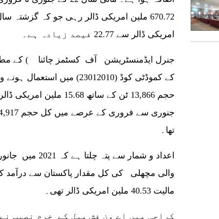
امریکی ڈالر سے 22.77 فیصد زیادہ ہے۔
جنرل ایڈمنسٹریشن آف کسٹمز چائنا ) کے مطاب
کے کموڈٹی کوڈ (23012010) میں
حجم 13,866 ٹن کے ساتھ 5.68
تھا۔
اعداد و شمار سے پت
مالیت 40.53 ملین امریکی ڈالر تھی۔
کراچی میں اے ون فش میل کے خرم نصیب نے