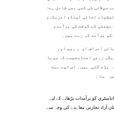
 سپلائی کی کمی بھی شامل ہے:
ائیشیا، تھائی لینڈ، امریکہ،
مچھلی کے گوشت کی برآمد،
کو برآمد کر رہے ہیں۔
ائی امراض او ر روس اور
یگر زرعی اجناسجیسے کہ سویا
 بڑھ گئی ہیں۔ اس لیے بہت
پر ہے ۔
ڈسٹری کو برآمدات بڑھانے کے لیے
ن آزاد تجارتی معاہدے کی وجہ سے