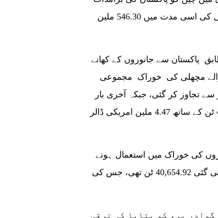
670.72 ملین امریکی ڈالر رہی جو کہ گزشتہ سال کی اسی مدت میں 546.30 ملین
ق پاکستان سے جانوروں کے کھانے
 استعمال ہونے والے مچھلی کی خوراک مجموعی
1 ملین امریکی ڈالر سے تجاوز کر گئی، جبکہ آخری بار
جنوری سے فروری کے عرصے میں کل حجم 4,917 ٹن کے ساتھ 4.47 ملین امریکی ڈالر
ہ چلتا ہے کہ 2021 میں جانوروں کی خوراک میں استعمال ہونے
والی مچھلی کی کل مقدار پاکستان سے درآمد کی گئی 40,654.92 ٹن تھی، جس کی
 گوادر پرو کو بتایا کہ ترقی