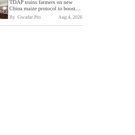
TDAP trains farmers on new
China maize protocol to boost
exports
By 
Gwadar Pro
Aug 4, 2026