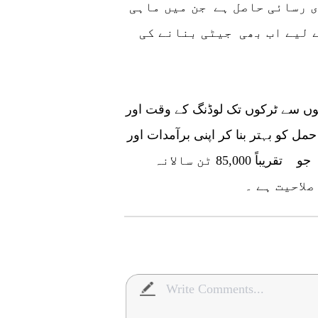
فری رسائی حاصل ہے جن میں ماہی
 لیے اب بھی جیٹی بنانے کی
یوں سے ٹرکوں تک لوڈنگ کے وقت اور
ل کو بہتر بنا کر اپنی برآمدات اور
قیمتوں میں اضافہ کر سکتے ہیں کیونکہ پاکستان جو تقریباً 85,000 ٹن سالانہ
لاحیت ہے ۔