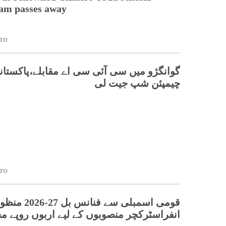
lam passes away
ro
گوانگژو میں سی آئی سی اے مقابلے،پاکستانی
چیمپئن شپ جیت لی
ro
قومی اسمبلی سے فنانس بل 27-26
انفراسٹرکچر منصوبوں کے لیے اربوں روپے 