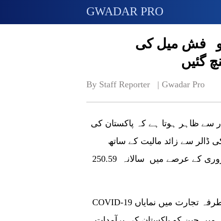
GWADAR PRO
و فش میل کی
By Staff Reporter   | 
Gwadar Pro
ر سے ظاہر ہوتا ہے کہ پاکستان کی
آمدات 15.68 ملین امریکی ڈالر سے زائد مالیت کے ساتھ
13,866 ٹن تک پہنچ گئی، جس میں جنوری سے فروری کے عرصے میں سالانہ 250.59
COVID-19 کی وبا کے باوجود پاکستان اور چین کے درمیان دوطرفہ تجارت میں نمایاں
ے جنوری تا فروری میں چین کو پاکستان کی برآمدات