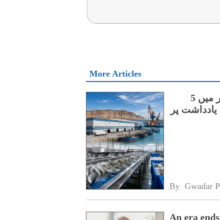
More Articles
چینی اور آسٹریلوی کمپنیوں کے درمیان گوادر میں 5
یادداشت پر
By 
Gwadar P
An era ends