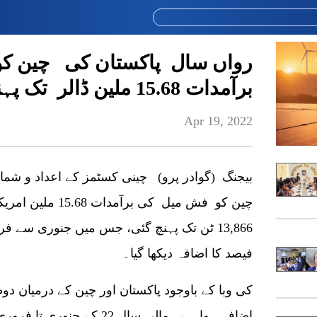
رواں سال پاکستان کی چین ک
برآمدات 15.68 ملین ڈالر تک پہنچ گئیں
Apr 19, 2022
بیجنگ (گوادر پرو) چینی کسٹمز کے اعداد و شما
چین کو فش میل کی بر
فیصد کا اضافہ دیکھا گیا۔
اضافہ ہوا ہے۔ مالی سال 22 ک