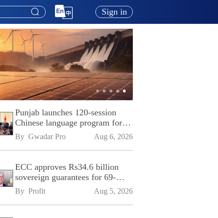
Sign in
Punjab launches 120-session
Chinese language program for
SPU
By 
Gwadar Pro
Aug 6, 2026
ECC approves Rs34.6 billion
sovereign guarantees for 69-
kilometre Sialkot-Kharian
By 
Profit
Aug 5, 2026
Motorway