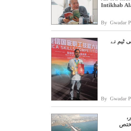
Intikhab A
By 
Gwadar P
 ٹیم نے
By 
Gwadar P
20 منظور،
مختص