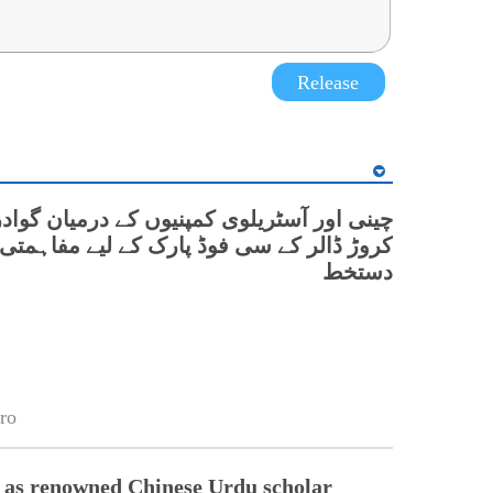
Release
کروڑ ڈالر کے سی فوڈ پارک کے لیے مفاہمتی 
دستخط
ro
 as renowned Chinese Urdu scholar