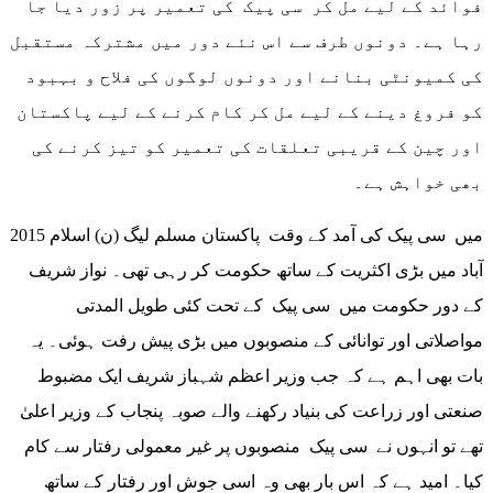
فوائد کے لیے مل کر سی پیک کی تعمیر پر زور دیا جا
رہا ہے۔ دونوں طرف سے اس نئے دور میں مشترکہ مستقبل
کی کمیونٹی بنانے اور دونوں لوگوں کی فلاح و بہبود
کو فروغ دینے کے لیے مل کر کام کرنے کے لیے پاکستان
اور چین کے قریبی تعلقات کی تعمیر کو تیز کرنے کی
بھی خواہش ہے۔
2015 میں سی پیک کی آمد کے وقت پاکستان مسلم لیگ (ن) اسلام
آباد میں بڑی اکثریت کے ساتھ حکومت کر رہی تھی۔ نواز شریف
کے دور حکومت میں سی پیک کے تحت کئی طویل المدتی
مواصلاتی اور توانائی کے منصوبوں میں بڑی پیش رفت ہوئی۔ یہ
بات بھی اہم ہے کہ جب وزیر اعظم شہباز شریف ایک مضبوط
صنعتی اور زراعت کی بنیاد رکھنے والے صوبہ پنجاب کے وزیر اعلیٰ
تھے تو انہوں نے سی پیک منصوبوں پر غیر معمولی رفتار سے کام
کیا۔ امید ہے کہ اس بار بھی وہ اسی جوش اور رفتار کے ساتھ