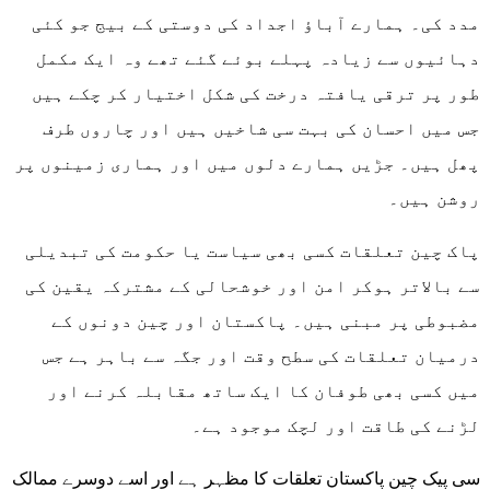
مدد کی۔ ہمارے آباؤ اجداد کی دوستی کے بیج جو کئی
دہائیوں سے زیادہ پہلے بوئے گئے تھے وہ ایک مکمل
طور پر ترقی یافتہ درخت کی شکل اختیار کر چکے ہیں
جس میں احسان کی بہت سی شاخیں ہیں اور چاروں طرف
پھل ہیں۔ جڑیں ہمارے دلوں میں اور ہماری زمینوں پر
روشن ہیں۔
پاک چین تعلقات کسی بھی سیاست یا حکومت کی تبدیلی
سے بالاتر ہوکر امن اور خوشحالی کے مشترکہ یقین کی
مضبوطی پر مبنی ہیں۔ پاکستان اور چین دونوں کے
درمیان تعلقات کی سطح وقت اور جگہ سے باہر ہے جس
میں کسی بھی طوفان کا ایک ساتھ مقابلہ کرنے اور
لڑنے کی طاقت اور لچک موجود ہے۔
سی پیک چین پاکستان تعلقات کا مظہر ہے اور اسے دوسرے ممالک