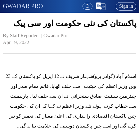
GWADAR PRO
Sign in
پاکستان کی نئی حکومت اور سی پیک
By Staff Reporter   | 
Gwadar Pro
Apr 19, 2022
اسلام آ باد (گوادر پرو)شہباز شریف نے 12 اپریل کو پاکستان کے 23
ویں وزیر اعظم کی حیثیت سے حلف اٹھایا، قائم مقام صدر اور
چیئرمین سینیٹ صادق سنجرانی نے ان سے حلف لیا۔ پارلیمنٹ
سے خطاب کرتے ہوئے نئے وزیر اعظم نے کہا کہ ان کی حکومت
چین پاکستان اقتصادی راہداری کی اعلیٰ معیار کی تعمیر کو تیز
کرے گی اور اسے چین پاکستان دوستی کی علامت بنا ے گی۔