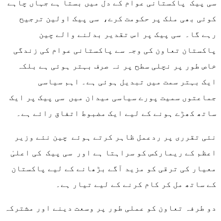
سی پیک پاکستانی عوام کے دل میں بستا ہے جہاں چاہے
کوئی بھی ملک پر حکومت کرے، سی پیک اولین ترجیح
رہے گا۔ سی پیک پر اس تقدیر بدلنے والے چین
پاکستان تعاون کی وجہ سے پاکستانی عوام کی زندگی
خاص طور پر نچلی سطح پر نہ صرف بہتر ہوئی ہے بلکہ
ایک بہتر سمت میں تبدیل ہوئی ہے۔ اہم سیاسی
جماعتوں سمیت پورے سیاسی میدان میں سی پیک پر ایک
ساتھ کھڑے ہونے کے لیے ایک مضبوط اتفاق رائے ہے۔
نئی تقرری پر ردعمل ظاہر کرتے ہوئے چین نئے وزیر
اعظم کے ریمارکس کو سراہتا ہے اور سی پیک کی اعلیٰ
معیار کی ترقی کو مزید آگے بڑھانے کے لیے پاکستان
کے ساتھ مل کر کام کرنے کے لیے تیار ہے۔
دو طرفہ تعاون کو عملی طور پر وسعت دینے اور مشترکہ