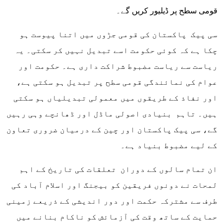
قومی سطح پر ڈیلیور کریں گے۔
سی پیک پاکستان کی قومی جڑوں میں اتنا پیوست ہو
چکا ہے کہ کوئی حکومت اسے تبدیل نہیں کر سکتی۔ یہ
ریاست سے ریاست مضبوط شراکت داری ہے۔ حکومت اور
عوام کی نمائندگی قومی سطح پر تبدیل ہو سکتی ہے،
اور نفاذ کے طریقوں میں معمولی تبدیلیاں ہو سکتی
ہیں۔ تاہم بنیادی اصولی ماڈل اور ڈھانچے وہی رہیں
گے، سی پیک پاکستان اور چین کے درمیان ضروری تعاون
کے لیے مضبوط بنیاد ہے۔
ان تمام سالوں کے دوران تعلقات کی تاریخ کے اہم
لمحات نے دونوں فریقین کو بیجنگ اور اسلام آباد کی
طرف سے مشترکہ حکمت اور دور اندیشی کے ذریعے زمینی
حمایت کے ساتھ وقت کی آزمائش کو ناکام بنانے میں