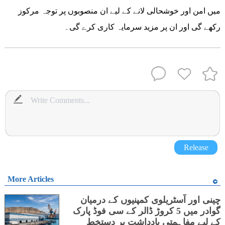
میں امن اور خوشحالی لانے کے لیے ان منصوبوں پر توجہ مرکوز
رکھے گی اور ان پر مزید سرمایہ کاری کرے گی۔
Release
More Articles
چینی اور آسٹریلوی کمپنیوں کے درمیان
گوادر میں 5 کروڑ ڈالر کے سی فوڈ پارک
کے لیے مفاہمتی یادداشت پر دستخط