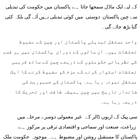
کے لیے ایک ماڈل سمجھا جاتا ہے، پاکستان میں حکومت کی تبدیلی
سے چین پاکستان دوستی میں کوئی تبدیلی نہیں آئے گی بلکہ کئی
گنا بڑھ جائے گی۔
واحد مستقل تبدیلی پاکستان اور چین کے مضبوط
تعلقات ہیں۔ ان سالوں کے دوران پاکستان میں ہر قسم
کی نظریاتی حکومتوں کے ذریعے چین کے ساتھ قریبی
تعلقات استوار کرنے کے عزم کو مضبوط کرنے کا ایک
مستقل نمونہ رہا ہے۔ پاکستان کی جمہوریت کی
شاندار تاریخ میں چین ہمیشہ طاقت اور تحریک کا
ذریعہ رہا ہے۔
سی پیک کے اربوں ڈالر کے غیر معمولی دوسرے مرحلے میں
زراعت، صنعت اور سماجی و اقتصادی ترقی پر مرکوز ہے،
پاکستان کا مستقبل روشن اور مضبوط ہے۔ موجودہ حکومت ملک