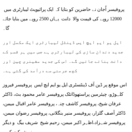
پروفیسر اُجان نے حاضرین کو بتایا کہ ایک پرائیویٹ لیبارٹری میں
12000 روپے کی قیمت والا دانت یہاں 2500 روپے میں بنایا جائے
گا۔
ایل یو ایم ایچ ایس ڈینٹل لیبارٹری ایک مکمل اور
جدید دندان سازی کی لیبارٹری ہے جس میں ہر قسم کے
دانت بنائے جائیں گے۔ اس کی جدید مشینری چین اور
کچھ جرمنی سے درآمد کی گئی ہے۔
اس موقع پر ڈین آف ڈینٹسٹری ایل یو ایم ایچ ایس پروفیسر فیروز
کلہوڑو، چیئرمین پراستھوڈانٹک پروفیسر عامر محمود بٹ، ڈاکٹر
عرفان شیخ، پروفیسر کاشف چنہ، پروفیسر عامر اقبال میمن،
ڈاکٹر آصف گلزار، پروفیسر منیر بنگلانی، پروفیسر رضوان میمن،
پروفیسر شہزاد،اظہر اکبر میمن، رحیم شیخ شریف بیگ و دیگر
نے شرکت کی۔