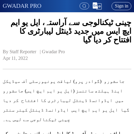
GWADAR PRO
Sign in
چینی ٹیکنالوجی سے آراستہ، ایل یو ایم
ایچ ایس میں جدید ڈینٹل لیبارٹری کا
افتتاح کر دیا گیا
By Staff Reporter   | 
Gwadar Pro
Apr 11, 2022
جامشورو (گوادر پرو) لیاقت یونیورسٹی آف میڈیکل
اینڈ ہیلتھ سائنسز (ایل یو ایم ایچ ایس) جامشورو
میں ایڈوانسڈ ڈینٹل لیبارٹری کا افتتاح کر دیا
گیا ایل یو ایم ایچ ایس ایڈوانسڈ ڈینٹل کیئر سنٹر
چینی ٹیکنالوجی سے لیس ہے۔
لیاقت یونیورسٹی آف میڈیکل اینڈ ہیلتھ سائنسز جامشورو کے