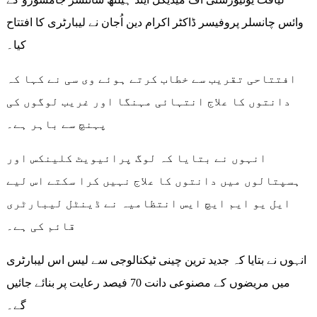
وائس چانسلر پروفیسر ڈاکٹر اکرام دین اُجان نے لیبارٹری کا افتتاح
کیا۔
افتتاحی تقریب سے خطاب کرتے ہوئے وی سی نے کہا کہ
دانتوں کا علاج انتہائی مہنگا اور غریب لوگوں کی
پہنچ سے باہر ہے۔
انہوں نے بتایا کہ لوگ پرائیویٹ کلینکس اور
ہسپتالوں میں دانتوں کا علاج نہیں کرا سکتے اس لیے
ایل یو ایم ایچ ایس انتظامیہ نے ڈینٹل لیبارٹری
قائم کی ہے۔
انہوں نے بتایا کہ جدید ترین چینی ٹیکنالوجی سے لیس اس لیبارٹری
میں مریضوں کے مصنوعی دانت 70 فیصد رعایت پر بنائے جائیں
گے۔