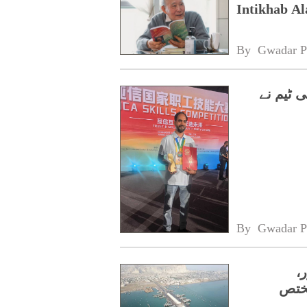
Intikhab A
By 
Gwadar P
 ٹیم نے
By 
Gwadar P
20 منظور،
مختص