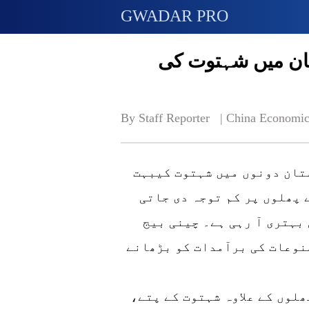
GWADAR PRO
ستان میں شہتوت کی
By Staff Reporter   | 
China Economic
تان دونوں میں شہتوت کیبہت
 پھلوں پر کم توجہ دی جاتی
بہتری آ رہی ہے۔ چینی بیج
نوعات کی برآمدات کو بڑھانے
ھلوں کے علاوہ شہتوت کے پتے،