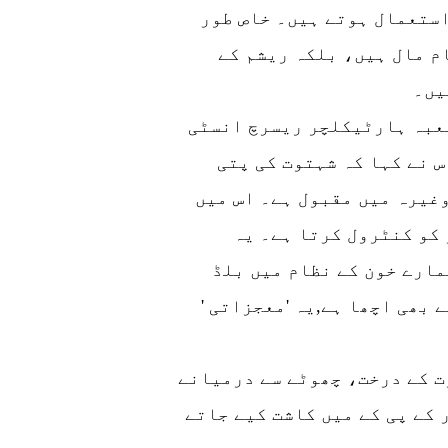
ستعمال ہوتے ہیں۔ خاص طور
م مال ہیں، بلکہ ریشم کے
ایوب ایگریکلچر ریسرچ انسٹی ٹیوٹ کے شعبہ ہارٹیکلچر ریسرچ انسٹی
 نے کہا کہ شہتوت کی پتی
غیرہ میں مقبول ہے۔ اس میں
کو کنٹرول کرتا ہے۔ یہ
مارے خون کے نظام میں بلڈ
 بھی اچھا ہے,یہ 'معجزاتی '
ت کے درخت، چھوٹے سے درمیانے
 کے پی کے میں کاشت کیے جاتے