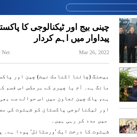
چینی بیج اور ٹیکنالوجی کا پاک
پیداوار میں اہم کردار
 Net
Mar 26, 2022
بیجنگ (چائنا اکنامک نیٹ) چین اور پاکس
مانگ ہے۔ آم یا چیری کے برعکس اس قسم کے
ہے، پاک چین تعاون میں اس حوالے سے بھی 
اور ٹیکنالوجی پاکستان کو شہتوت کی مص
میں مدد کر رہی ہیں۔
شہتوت کا درخت ایک 'ورسٹائل' پودا ہے۔ پ