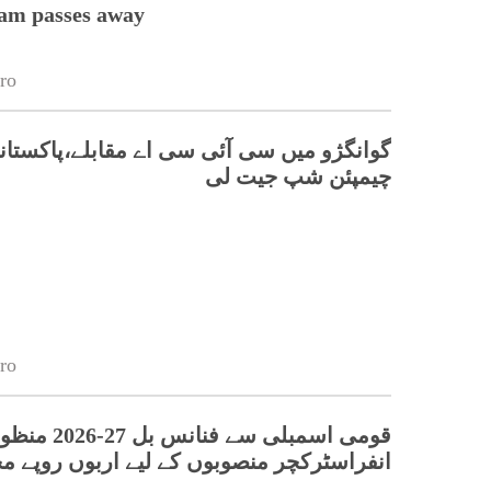
lam passes away
ro
گوانگژو میں سی آئی سی اے مقابلے،پاکستانی
چیمپئن شپ جیت لی
ro
قومی اسمبلی سے فنانس بل 27-26
انفراسٹرکچر منصوبوں کے لیے اربوں روپے 