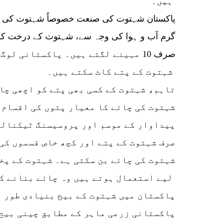
ہیں۔
پاکستان شہتوت کی صنعت خصوصاً شہتوت کی چا
گرم آب و ہوا کی وجہ سے، شہتوت کے درخت کو 
صرف 10 مہینے لگتے ہیں۔ پاکستانی لو
شہتوت کے پتے کاٹ سکتے ہیں۔
تاہم، شہتوت کے کسی بھی پتے کو اچھی چا
شہتوت کی چائے کا معیار پتوں کی اقسام،
پیداوار کے موسم اور پروسیسنگ ٹیکنالو
صرف شہتوت کے پتے اور کچھ خاص قسموں کی
شہتوت کی چائے بن سکتی ہے۔ شہتوت کے پخت
لیے استعمال ہوتے ہیں وہ چائے بنانے کے لیے موزوں نہیں ہیں۔
پاکستان میں شہتوت کے بیج بنیادی طور پ
پاکستانی زرعی ماہر کے مطابق چینی بیج