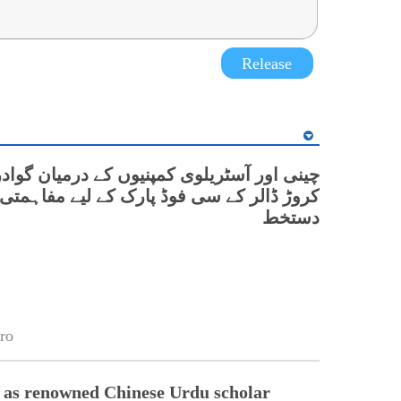
Release
کروڑ ڈالر کے سی فوڈ پارک کے لیے مفاہمتی 
دستخط
ro
 as renowned Chinese Urdu scholar