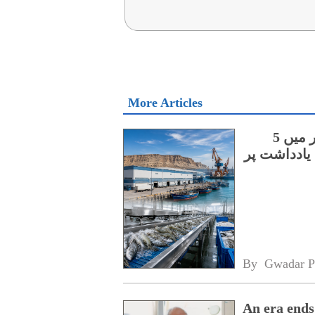
More Articles
چینی اور آسٹریلوی کمپنیوں کے درمیان گوادر میں 5
یادداشت پر
By 
Gwadar P
An era ends