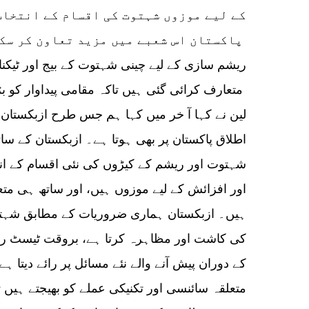
کے لیے موزوں شہتوت کی اقسام کے انتخاب
پاکستان اس شعبے میں مزید تعاون کر سکتے ہیں
ریشم سازی کے لیے چینی شہتوت کے بیج اور ٹیکن
متعارف کرائی گئی ہیں تاکہ مقامی پیداوار کو بڑھانے میں مدد ملے۔
اطلاق پاکستان پر بھی ہوتا ہے۔ ازبکستان کے سات
شہتوت اور ریشم کے کیڑوں کی نئی اقسام کے ان
اور افزائش کے لیے موزوں ہیں، اور ساتھ ہی متع
ہیں۔ ازبکستان ہماری ضروریات کے مطابق شہتو
کی کاشت اور مظاہرہ کرتا ہے، بروقت ٹیسٹ رپور
کے دوران پیش آنے والے نئے مسائل پر رائے دیتا ہے
متعلقہ سائنسی اور تکنیکی عملے کو بھیجتے ہیں 