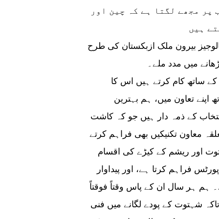
 پر مجھے لگتا ہے کہ چین اور
الوجیز بیرون ملک ازبکستان کی طرح
لین نے کہا آ خر میں کہا ہم جس طرح ازبکستان کے ساتھ کام کرتے ہیں اس کا
ھ اپنے تعاون میں، ہم بہترین
تخاب کے ذمہ دار ہیں جو کہ کاشت
لقہ معاون تکنیکیں بھی فراہم کرتے
ت اور ریشم کے کیڑے کی اقسام
ٹس فراہم کرتا ہے، اور پیداوار
۔ ہم ہر سال ان کے پاس وقتاً فوقتاً
تاکہ شہتوت کے پودے لگانے میں فنی