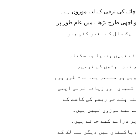
ئے کی ترقی کے لیے موزوں ہے۔
اچھی طرح بڑھنے میں عام طور پر
گ ایک سال کے اندر کئی بار
ئے نہیں بنایا جا سکتا۔
 تازہ پتوں کی نرمی،
جی پر منحصر ہے۔ عام طور پر،
 کلیاں اور زیادہ نرمی اچھی
ہ پتے جو ریشم کی کاشت کے
ر درآمد کیے جاتے ہیں۔
 پاکستان میں دیگر ممالک کے