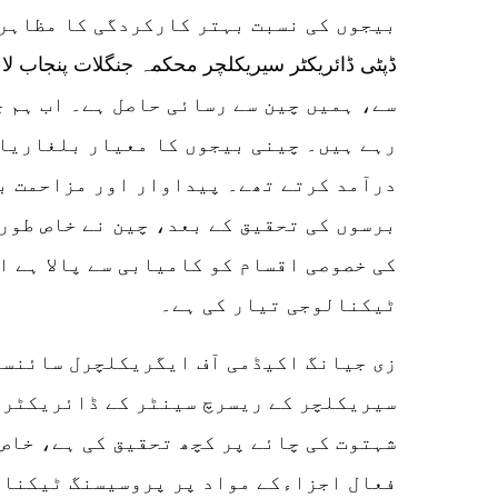
بیجوں کی نسبت بہتر کارکردگی کا مظاہر
سے، ہمیں چین سے رسائی حاصل ہے۔ اب ہم چ
رہے ہیں۔ چینی بیجوں کا معیار بلغاریائ
درآمد کرتے تھے۔ پیداوار اور مزاحمت ب
برسوں کی تحقیق کے بعد، چین نے خاص طور
کی خصوصی اقسام کو کامیابی سے پالا ہے 
ٹیکنالوجی تیار کی ہے۔
سیریکلچر کے ریسرچ سینٹر کے ڈائریکٹر ل
شہتوت کی چائے پر کچھ تحقیق کی ہے، خاص 
فعال اجزاءکے مواد پر پروسیسنگ ٹیکنال