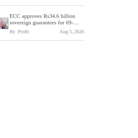
ECC approves Rs34.6 billion
sovereign guarantees for 69-
kilometre Sialkot-Kharian
By 
Profit
Aug 5, 2026
Motorway