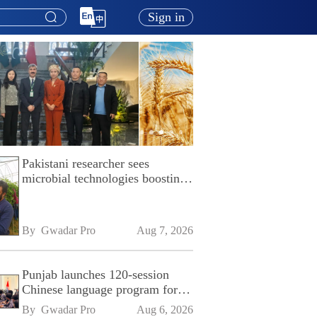
Sign in
Pakistani researcher sees
microbial technologies boosting
Pakistan's agriculture
By 
Gwadar Pro
Aug 7, 2026
Punjab launches 120-session
Chinese language program for
SPU
By 
Gwadar Pro
Aug 6, 2026