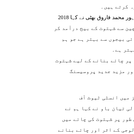
ہ کرتے ہیں۔
ڈپٹی ڈائریکٹر سیریکلچر محکمہ جنگلات پنجاب لاہور محمد فاروق بھٹی نے کہا 2018
ین سے شہتوت کے بیج درآمد کر
ی بیجوں سے بہتر ہے جو ہم
ہتر ہے۔
 پر چائے بنانے کے لیے شہتوت
اور مزید جدید پروسیسنگ
زی جیانگ اکیڈمی آف ایگریکلچرل سائنسز میں انسٹی ٹیوٹ آف
ی تیان باو نے کہا ہم نے
طور پر شہتوت کی چائے میں
وجی کے اثر اور چائے بنانے