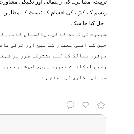
تربیت، مظاہرے کی رہنمائی اور تکنیکی مشاورت
ریشم کے کیڑے کی اقسام کے ٹیسٹ کے مظاہرے وغی
حل کیا جا سکے۔
شہتوت کی کاشت کے لیے پاکستان کے سازگا
چین کے اعلیٰ معیار کے بیج اور ترقی یا
دونوں ممالک کے لیے مشترکہ طور پر شہتوت
وسیع امکانات موجود ہیں، اس شعبے میں 
سرمایہ کاری کی توقع ہے۔