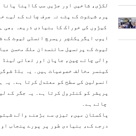
لکڑی، شاخیں اور جڑیں سب کااپنا پانا ا
پر، شہتوت کے پتے نہ صرف چائے کے لیے خا
کیڑوں کی خوراک کا بنیادی ذریعہ بھی ہیں۔
ٹیوٹ کے پرنسپل سائنسدان ملک محسن عباس
والی چائے چین، جاپان اور تھائی لینڈ و
کینسر مخالف خصوصیات ہیں۔ یہ بلڈ شوگر 
انسولین کی سطح کو معتدل کرتا ہے۔ یہ ہ
پریشر کو کنٹرول کرتا ہے۔ یہ جگر کے لیے
چائے ہے۔
پاکستان میں، تیزی سے بڑھنے والے شہتو
درجے کے، بنیادی طور پر پورے پنجاب اور