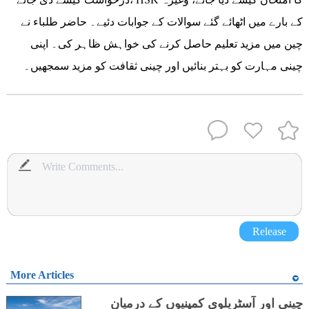
کے بارے میں اٹھائے گئے سوالات کے جوابات دئیے۔ حاضر طلباء نے
چین میں مزید تعلیم حاصل کرنے کی خواہش ظاہر کی۔ اپنی
چینی مہارت کو بہتر بنائیں اور چینی ثقافت کو مزید سمجھیں۔
Release
More Articles
چینی اور آسٹریلوی کمپنیوں کے درمیان