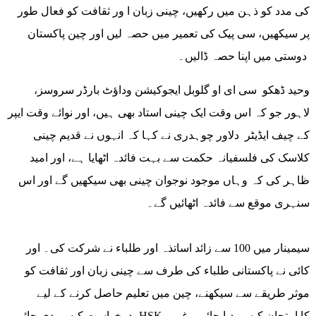
کی مدد کو ذہن میں رکھیں، چینی زبان ا ور ثقافت کو فعال طور
پر سیکھیں، سی پیک کی تعمیر میں حصہ لیں اور چین پاکستان
دوستی میں اپنا حصہ ڈالیں۔
وحید ڈھکو سی ای او گلوبل ایجوکیشن وداؤٹ بارڈر سروسز،
لاہور جو کہ اس وقت ایک چینی استاد بھی ہیں، اور نوائے وقت ایپر
کے چیف ایڈیٹر دلاور چوہدری نے کہا کہ انہوں نے قدیم چینی
کلاسک کی فلسفیانہ حکمت سے بہت فائدہ اٹھایا ہے، اور امید
ظاہر کی کہ وہاں موجود نوجوان چینی بھی سیکھیں گے اور اس
سنہری موقع سے فائدہ اٹھائیں گے۔
سیمینار میں 100 سے زائد اساتذہ اور طلباء نے شرکت کی۔ اور
کائی نے پاکستانی طلباء کی طرف سے چینی زبان اور ثقافت کو
موثر طریقے سے سیکھنے، چین میں تعلیم حاصل کرنے کے لیے
درخواست کیسے دی جائے، HSK کا امتحان کیسے دیا جائے، وغیرہ