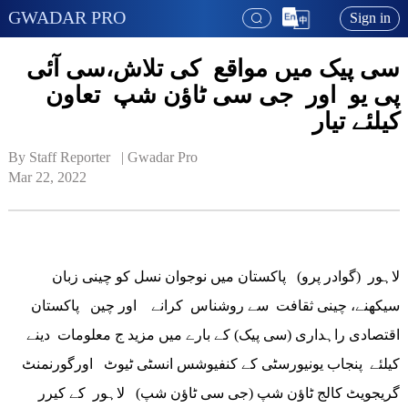
GWADAR PRO
Sign in
سی پیک میں مواقع کی تلاش،سی آئی
پی یو اور جی سی ٹاؤن شپ تعاون
کیلئے تیار
By Staff Reporter   | 
Gwadar Pro
Mar 22, 2022
لاہور (گوادر پرو) پاکستان میں نوجوان نسل کو چینی زبان
سیکھنے، چینی ثقافت سے روشناس کرانے اور چین پاکستان
اقتصادی راہداری (سی پیک) کے بارے میں مزید ج معلومات دینے
کیلئے پنجاب یونیورسٹی کے کنفیوشس انسٹی ٹیوٹ اورگورنمنٹ
گریجویٹ کالج ٹاؤن شپ (جی سی ٹاؤن شپ) لاہور کے کیرر