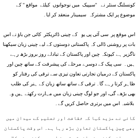
کونسلنگ سنٹر نے ''سیپیک میں نوجوانوں کیلئے مواقع '' کے
موضوع پر ایک مشترکہ سیمینار منعقد کر ایا۔
اس موقع پر سی آئی پی یو کے چینی ڈائریکٹر کائی جن باؤ نے اس
بات پر روشنی ڈالی کہ پاکستانی دوستوں کے لیے چینی زبان سیکھنا
ناگزیر ہے کیونکہ چین اور پاکستان کے تبادلے روز بروز بڑھ رہے
ہیں۔ سی پیک کے دوسرے مرحلے کی پیشرفت کے ساتھ چین اور
پاکستان کے درمیان تجارتی تعاون تیزی سے ترقی کی رفتار کو
ظاہر کرتا رہے گا۔ ترقی کے ساتھ ساتھ زبان کے ہنر کی طلب
بھی بڑھے گی، اور جو لوگ چینی زبان میں مہارت رکھتے ہیں وہ
بلاشبہ اس میں برتری حاصل کریں گے۔
کائی نے مزید کہا کہ ثقافت اور تعلیم کے میدان میں
بھی چین پاکستان تعاون بڑھ رہا ہے۔ اس وقت پاکستان
میں پانچ کنفیوشس انسٹی ٹیوٹ اور دو کنفیوشس کلاس