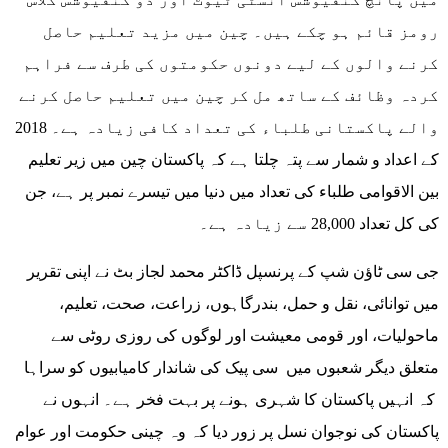
رومز قائم ہو چکے ہیں۔ چین میں مزید تعلیم حاصل
کرنے والوں کے لیے دونوں حکومتوں کی طرف سے فراہم
کردہ وظائف کے ساتھ مل کر چین میں تعلیم حاصل کرنے
والے پاکستانی طلباء کی تعداد کافی زیادہ ہے۔ 2018
کے اعداد و شمار سے پتہ چلتا ہے کہ پاکستان چین میں زیر تعلیم
بین الاقوامی طلباء کی تعداد میں دنیا میں تیسرے نمبر پر ہے، جن
کی کل تعداد 28,000 سے زیادہ ہے۔
جی سی ٹاؤن شپ کے پرنسپل ڈاکٹر محمد لجاز بٹ نے اپنی تقریر
میں توانائی، نقل و حمل، بندرگاہوں، زراعت، صحت، تعلیم،
ماحولیات، اور قومی معیشت اور لوگوں کی روزی روٹی سے
متعلق دیگر شعبوں میں سی پیک کی شاندار کامیابیوں کو سراہا
کہ انہیں پاکستان کا شہری ہونے پر بہت فخر ہے۔ انہوں نے
پاکستان کی نوجوان نسل پر زور دیا کہ وہ چینی حکومت اور عوام