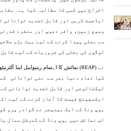
اخراج میں کمی کا مطالبہ کیا ہے۔ مقامی
ایڈجسٹ کریں اور قابل تجدید توانائی ت
وسیع زمین، وافر دھوپ اور منفرد قدرتی 
سے بجلی پیدا کرنے کے لیے بہت بڑی صلاحی
لوگوں کی بجلی کی ضروریات کے لیے قابل 
نمائش کا اہتمام رینیوایبل اینڈ آلٹرنیٹو 
کیا تھا، دنیا بھر سے نئی توانائی کمپ
ٹیکنالوجی اور قابل تجدید توانائی کے ح
ایکسچینج فیسٹ کا آغاز کرنے کے لیے اک
ہوپ ونڈ کے ایک مینیجر نے گوادر پرو کو
اس نمائش میں ہوپ ونڈ کے کمرشل سمال پا
وی انورٹرز نے بہت سے صارفین کو اپنی ط