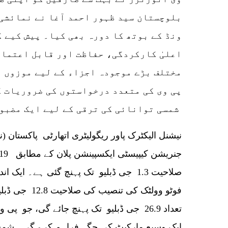
بلوچستان سید ظہور احمد آغا نے نمائشی 
ونڈ کے بوتھ کا دورہ بھی کیا۔ پیش کیے 
اعلیٰ کارکردگی، حفاظت اور قابل اعتماد
مختلف بڑے موجودہ اجزاء کے لیے موزوں 
پی وی کی متعدد درخواستوں کی ضروریات ک
شمسی توانائی کی ترقی کے لیے ایک مضبوط محرک فراہم کرتے ہیں۔
نیشنل الیکٹرک پاور ریگولیٹری اتھارٹی پاکستان (
تعداد 26.9 جی ڈبلیو تک پہنچ جائے گی، جو 
ایک وسیع مارکیٹ کی جگہ فراہم کرے گی۔ شمسی