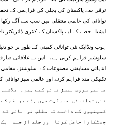
ترقی سے پاکستان کی بجلی کی فراہمی کے تحفظ 
توانائی کی عالمی منتقلی میں سب سے آگے رکھا جا
ایشیا خطے کے لیے پاکستان کے کنٹری ڈائریکٹر ناج
ہوپ ونڈایک نئی توانائی کمپنی کے طور پر جو دنیا 
سلوشنز فراہم کرتی ہے، اس نے علاقائی صارفی
انتہائی مسابقتی مصنوعات کے سلوشنز، مقامی
عالمی سروس بیسز قائم کیے ہیں۔ بلاشبہ
نئی توانائی مارکیٹ میں بڑے مواقع کے 
کمپنیوں کے داخلے کا مطلب توانائی کے 
چھٹکارا حاصل کرنا اور جلد از جلد ایک 