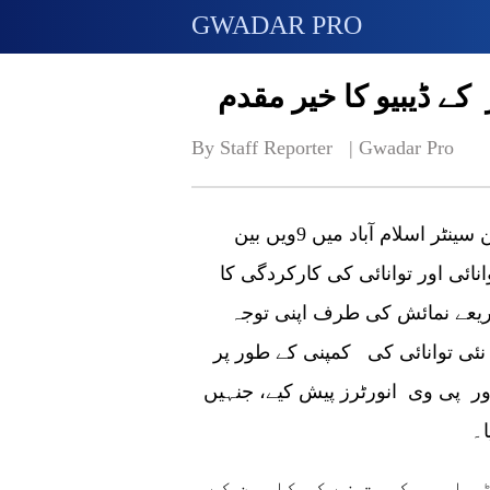
GWADAR PRO
کے ڈیبیو کا خیر مقدم
By Staff Reporter   | 
Gwadar Pro
اسلام آباد (گوادر پرو) حال ہی میں جناح کنونشن سینٹر اسلام آباد میں 9ویں بین
انائی اور توانائی کی کارکردگی کا
 ذریعے نمائش کی طرف اپنی توجہ
ئی توانائی کی کمپنی کے طور پر
ر پی وی انورٹرز پیش کیے، جنہیں
ا۔
 اور حکومت نے کم کاربن کے