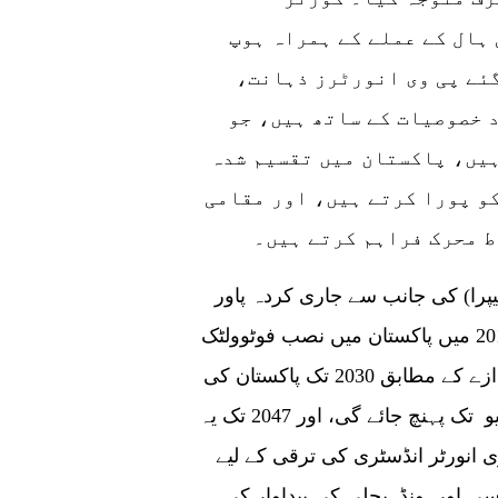
ہال کے عملے کے ہمراہ ہوپ
گئے پی وی انورٹرز ذہانت،
 خصوصیات کے ساتھ ہیں، جو
ہیں، پاکستان میں تقسیم شدہ
و پورا کرتے ہیں، اور مقامی
نیپرا) کی جانب سے جاری کردہ پاور
جنریشن کیپیسٹی ایکسپینشن پلان کے مطابق 2019 میں پاکستان میں نصب فوٹوولٹک
صلاحیت 1.3 جی ڈبلیو تک پہنچ گئی ہے۔ ایک اندازے کے مطابق 2030 تک پاکستان کی
فوٹو وولٹک کی تنصیب کی صلاحیت 12.8 جی ڈبلیو تک پہنچ جائے گی، اور 2047 تک یہ
پی وی انورٹر انڈسٹری کی ترقی کے لیے
 اور ونڈ بجلی کی پیداوار کی