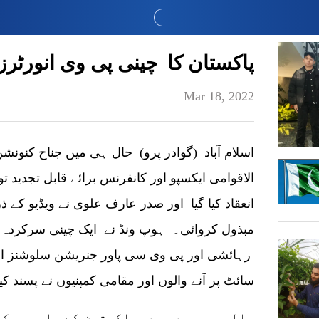
پاکستان کا چینی پی وی انورٹرز 
Mar 18, 2022
الاقوامی ایکسپو اور کانفرنس برائے قابل تجدید تو
انعقاد کیا گیا اور صدر عارف علوی نے ویڈیو کے
مبذول کروائی۔ ہوپ ونڈ نے ایک چینی سرکردہ ن
رہائشی اور پی وی سی پاور جنریشن سلوشنز او
سائٹ پر آنے والوں اور مقامی کمپنیوں نے پسند کی
حالیہ برسوں میں پاکستان کے پاور سیکٹر