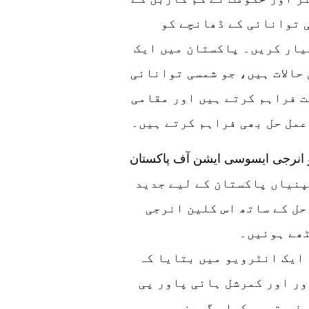
 توانائی کے ڈھانچے کو
یار کریں۔ پاکستان میں ایک
حالات ہیں، جو شمسی توانائی
ت فراہم کرتے ہیں اور مقامی
عمل حل بھی فراہم کرتے ہیں۔
انرجی ایسوسی ایشن آف پاکستان (REAP) نے
نیاں پاکستان کے لیے جدید
ل کے ساتھ اس کلین انرجی
ٹھے ہوئیں۔
 ایک انٹرویو میں بتایا کہ
ور اور کمرشل ہائی پاور پی
رف متوجہ کیا۔ گورنر