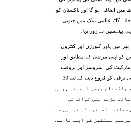
میں اضافہ ہو گا اور پاکستان کو
ئے گا''، عالمی بینک میں جنوبی
ی بینہسین نے زور دیا۔
بھر میں پاور کنورژن اور کنٹرول
ن کو اپنی مرضی کے مطابق اور
 مارکیٹ کی سروسز اور بروقت
تکنیکی مدد فراہم کرنے اور عالمی سبز توانائی کی ترقی کو فروغ دینے کے لیے 30
، پاکستان جیسی ابھرتی ہوئی
ساتھ مزید نئی توانائی
پسماندہ ڈھانچے کی خرابی سے
سرسبز مستقبل کو اپنانا ہے۔