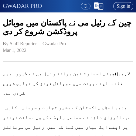
GWADAR PRO
Sign in
چین کے رئیل می نے پاکستان میں موبائل
پروڈکشن شروع کر دی
By Staff Reporter   | 
Gwadar Pro
Mar 1, 2022
لاہور()چینی اسمارٹ فون برانڈ رئیل می نے لاہور میں
قائم اپنے یونٹ میں موبائل فونز کی تیاری شروع
کردی ہے۔
وزیر اعظم پاکستان کے مشیر تجارت و سرمایہ کاری
عبدالرزاق داؤد نے سماجی رابطے کی ویب سائٹ ٹوئٹر
پر اپنے ایک بیان میں کہا کہ میں رئیل می موبائلز