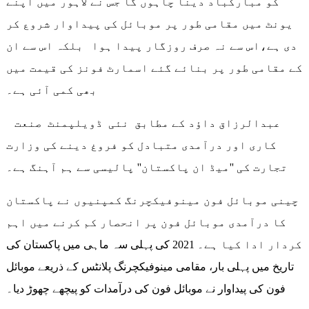
کو مبارکباد دینا چاہوں گا جس نے لاہور میں اپنے
یونٹ میں مقامی طور پر موبائل کی پیداوار شروع کر
دی ہے،اس سے نہ صرف روزگار پیدا ہوا بلکہ اس سے ان
کے مقامی طور پر بنائے گئے اسمارٹ فونز کی قیمت میں
بھی کمی آئی ہے۔
عبدالرزاق داؤد کے مطابق نئی ڈویلپمنٹ صنعت
کاری اور درآمدی متبادل کو فروغ دینے کی وزارت
تجارت کی ''میڈ ان پاکستان'' پالیسی سے ہم آہنگ ہے۔
چینی موبائل فون مینوفیکچرنگ کمپنیوں نے پاکستان
کا درآمدی موبائل فون پر انحصار کم کرنے میں اہم
کردار ادا کیا ہے۔ 2021 کی پہلی سہ ماہی میں پاکستان کی
تاریخ میں پہلی بار، مقامی مینوفیکچرنگ پلانٹس کے ذریعے موبائل
فون کی پیداوار نے موبائل فون کی درآمدات کو پیچھے چھوڑ دیا۔