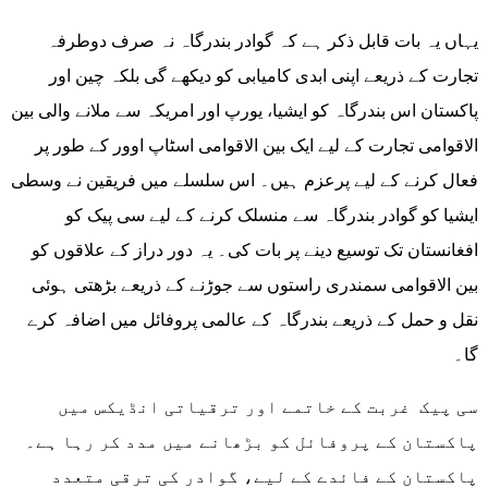
یہاں یہ بات قابل ذکر ہے کہ گوادر بندرگاہ نہ صرف دوطرفہ
تجارت کے ذریعے اپنی ابدی کامیابی کو دیکھے گی بلکہ چین اور
پاکستان اس بندرگاہ کو ایشیا، یورپ اور امریکہ سے ملانے والی بین
الاقوامی تجارت کے لیے ایک بین الاقوامی اسٹاپ اوور کے طور پر
فعال کرنے کے لیے پرعزم ہیں۔ اس سلسلے میں فریقین نے وسطی
ایشیا کو گوادر بندرگاہ سے منسلک کرنے کے لیے سی پیک کو
افغانستان تک توسیع دینے پر بات کی۔ یہ دور دراز کے علاقوں کو
بین الاقوامی سمندری راستوں سے جوڑنے کے ذریعے بڑھتی ہوئی
نقل و حمل کے ذریعے بندرگاہ کے عالمی پروفائل میں اضافہ کرے
گا۔
سی پیک غربت کے خاتمے اور ترقیاتی انڈیکس میں
پاکستان کے پروفائل کو بڑھانے میں مدد کر رہا ہے۔
پاکستان کے فائدے کے لیے، گوادر کی ترقی متعدد