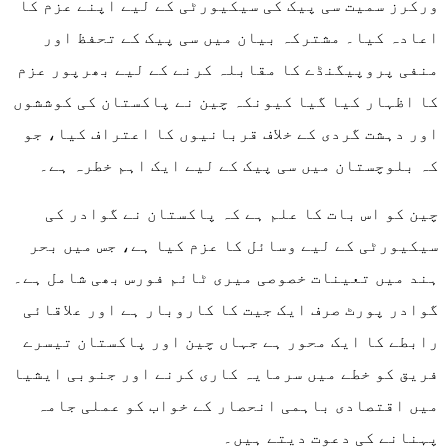
ورکرز سمیت سی پیک کی سیکیورٹی کے لیے اپنے عزم کا
اعادہ کیا۔ مشترکہ بیان میں سی پیک کے تحفظ اور
منفی پروپیگنڈے کا مقابلہ کرنے کے لیے بھرپور عزم
کا اظہار کیا گیا کیونکہ چین نے پاکستان کی کوششوں
اور دہشت گردی کے خلاف قربانیوں کا اعتراف کیا، جو
کہ بلوچستان میں سی پیک کے لیے ایک اہم خطرہ ہے۔
چین کو اس بات کا علم ہے کہ پاکستان نے گوادر کی
سیکیورٹی کے لیے وسائل کا عزم کیا ہے، جس میں بحر
ہند میں تعینات خصوصی میری ٹائم فورس بھی شامل ہے۔
گوادر پورٹ صرف ایک جیت کا کاروبار ہے اور علاقائی
رابطے کا ایک محور ہے جہاں چین اور پاکستان تیسرے
فریق کو خطے میں سرمایہ کاری کرنے اور جنوبی ایشیا
میں اقتصادی باہمی انحصار کے خواب کو عملی جامہ
پہنانے کی دعوت دیتے ہیں۔