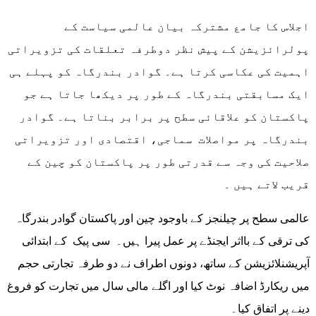
اجلاس کا جامع مشترکہ بیان عالمی سیاست کے
پولرائزیشن کے پیش نظر دوطرفہ تعلقات کی تزویراتی
اہمیت کی عکاسی کرتا ہے۔ گوادر بندرگاہ کو پہلے ہی
ایک مسابقتی بندرگاہ کے طور پر دیکھا جاتا ہے جو
پاکستان کو علاقائی سطح پر برابر بناتا ہے۔ گوادر
بندرگاہ پر مواصلات سماجی، اقتصادی اور تزویراتی
صلاحیت کی وجہ سے قدرتی طور پر پاکستان کو چین کے
قریب لاتے ہیں ۔
عالمی سطح پر چیلنجز کے باوجود چین اور پاکستان گوادر بندرگاہ
کی ترقی کے بااثر ایجنڈے پر عمل پیرا ہیں۔ سی پیک کے ابتدائی
آپریشنلائزیشن کے ساتھ، دونوں اطراف نے دو طرفہ تجارتی حجم
میں ریکارڈ اضافہ نوٹ کیا اور اگلے مالی سال میں تجارت کو فروغ
دینے پر اتفاق کیا۔