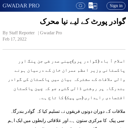
GWADAR PRO
Sign in
گوادر پورٹ کے لیے نیا محرک
By Staff Reporter   | 
Gwadar Pro
Feb 17, 2022
اسلام آ باد (گوادر پرو)چینی صدر شی جن پنگ اور
پاکستانی وزیر اعظم عمران خان کے درمیان ہونے
والی ملاقات کے مشترکہ بیان میں پاکستان کی گوادر
بندرگاہ پر روشنی ڈالی گئی، جو کہ چین پاکستان
اقتصادی راہداری (سی پیک) کا تاج ہے۔
ملاقات کے دوران دونوں فریقوں نے تسلیم کیا کہ گوادر بندرگاہ
سی پیک کا مرکزی ستون ہے اور علاقائی رابطوں میں ایک اہم