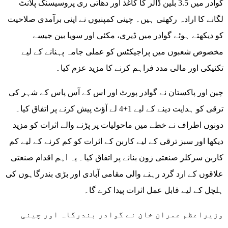
گوادر میں 3.5 بلین ڈالر کا کاغذ اور دھاتی ری پروسیسنگ پلانٹ
لگانے کا ارادہ رکھتی ہیں۔ چینی کمپنیوں نے اپنی برآمدی صلاحیت
کو دیکھتے ہوئے گوادر میں ڈیری، مکئی اور سویا بین جیسے
مخصوص شعبوں میں پراجیکٹس کو عملی جامہ پہنانے کے لیے
تکنیکی اور مالی مدد فراہم کرنے کا مزید عزم کیا۔
چین اور پاکستان نے گوادر پورٹ اور اس کے آس پاس کے شہر کی
ترقی کو ہدایت دینے کے لیے 1+4 لے آؤٹ پیش کرنے پر اتفاق کیا۔
دونوں اطراف نے خطے میں ماحولیات پر پڑنے والے اثرات کو مزید
دیکھا اور سبز ترقی کے لیے کاربن کے اثرات کو کم کرنے کے لیے کم
کاربن سرکلر صنعتی زون بنانے پر اتفاق کیا۔ یہ اہم اقدام صنعتی
علاقوں کے ارد گرد رہنے والی مقامی آبادی اور بڑی بندرگاہوں کی
ہلچل کے لیے قابل عمل اثرات پیدا کرے گا۔
وزیراعظم عمران خان نے گوادر بندرگاہ اور چینی