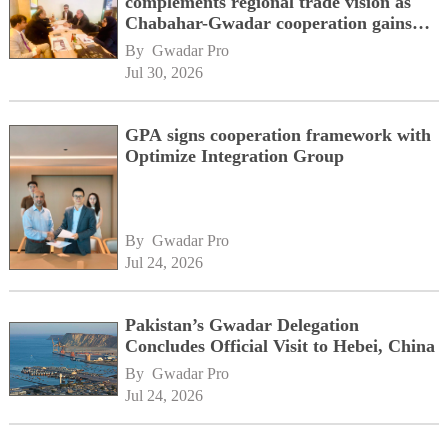
complements regional trade vision as
Chabahar-Gwadar cooperation gains
momentum alongside China's BRI
By 
Gwadar Pro
network
Jul 30, 2026
GPA signs cooperation framework with
Optimize Integration Group
By 
Gwadar Pro
Jul 24, 2026
Pakistan’s Gwadar Delegation
Concludes Official Visit to Hebei, China
By 
Gwadar Pro
Jul 24, 2026