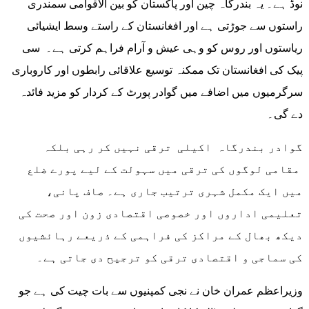
نوڈ ہے۔ یہ بندرگاہ چین اور پاکستان کو بین الاقوامی سمندری
راستوں سے جوڑتی ہے اور افغانستان کے راستے وسط ایشیائی
ریاستوں اور روس کو وہی عیش و آرام فراہم کرتی ہے۔ سی
پیک کی افغانستان تک ممکنہ توسیع علاقائی رابطوں اور کاروباری
سرگرمیوں میں اضافے میں گوادر پورٹ کے کردار کو مزید فائدہ
دے گی۔
گوادر بندرگاہ اکیلی ترقی نہیں کر رہی بلکہ
مقامی لوگوں کی ترقی میں سہولت کے لیے پورے ضلع
میں ایک مکمل شہری ترتیب جاری ہے۔ صاف پانی،
تعلیمی اداروں اور خصوصی اقتصادی زون اور صحت کی
دیکھ بھال کے مراکز کی فراہمی کے ذریعے رہائشیوں
کی سماجی و اقتصادی ترقی کو ترجیح دی جاتی ہے۔
وزیراعظم عمران خان نے نجی کمپنیوں سے بات چیت کی ہے جو