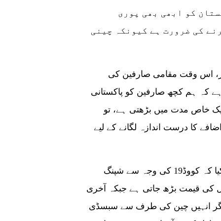
ستان کو ابھی بھی پوری
نے کی ضرورت ہے کیونکہ چینی
چین کو برآمد ہونے والے پاکستانی چاول کی مقدار، اس وقت مقامی صارفین کی
ہے کہ ہم کچھ صارفین کو پاکستانی
یک خاص مدت میں بڑھتی ہے، تو
ضافے کا درست اندازہ لگانے کے لیے
پاکستانی چاول کے برآمد کنندگان نے اظہار خیال کیا کہ کووڈ19 کی وجہ سے شپنگ
ل کی قیمت بڑھ جاتی ہے جبکہ آخری
اگر انہیں چین کی طرف سے سبسڈی