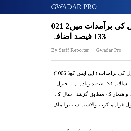
GWADAR PRO
021 2میں پاکستان کی چین کو چاول کی برآمدات میں
133 فیصد اضافہ
By Staff Reporter   | 
Gwadar Pro
بیجنگ (چائنا اکنامک نیٹ) پاکستان کی چین کو چاول کی برآمدات ( ایچ ایس کوڈ 1006)
2021 میں 400 ملین ڈالر سے تجاوز کر گئی، جو کہ سالانہ 133 فیصد زیادہ ہے۔جنرل
 و شمار کے مطابق گزشتہ سال کے
اول فراہم کرنے والاسب سے بڑا ملک
در الزمان نے کہا کہ اگلے