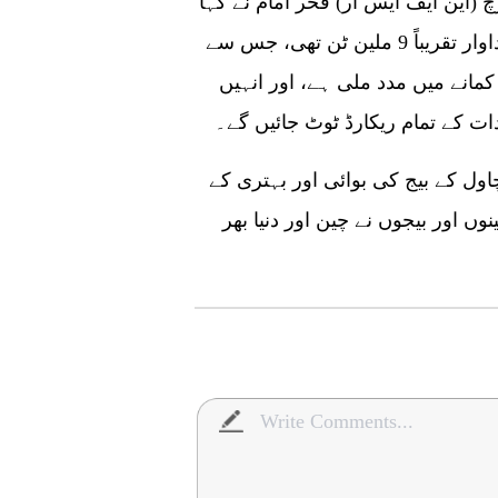
 (این ایف ایس آر) فخر امام نے کہا
کہ گزشتہ سال پاکستان میں چاول کی بہترین پیداوار تقریباً 9 ملین ٹن تھی، جس سے
ی برآمدات سے 4.75 بلین ڈالر کمانے میں مدد ملی ہے، اور انہیں
ل کے بیج کی بوائی اور بہتری کے
ں اور بیجوں نے چین اور دنیا بھر