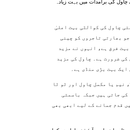
 چاول کی برآمدات میں بہت زیادہ
ی کہنا تھا کہ پاکستان میں 1121 باسمتی چاول کی کوالٹی بہت اعلیٰ
جو بھارتی تاجروں کو چینی
بہت فرق ہے، انہوں نے مزید
کی ضرورت ہے۔ چاول کی مزید
ایک بہت بڑی منڈی ہے۔
انہوں نے یہ بھی بتایا کہ اس وقت ایری 6، ایری 9، نیم یا مکمل چاول اور ٹو ٹا
 کی جاتی ہیں جبکہ باسمتی
ں قدم جمانے کے لیے ابھی بھی