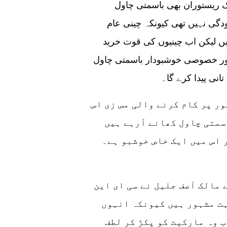
 ریستوران بھی باسمتی چاول
گی نہیں تھی کیونکہ چینی عام
ں لیکن اب چینیوں کی قوت خرید
اور خصوصی خوشبودار باسمتی چاول
انی پیدا کرے گا۔
ر پر کام کرنے والی مس زی اس
سمتی چاول کھانے آرہے ہیں
 اس میں ایک خاص خوشبو ہے۔
 مالک آصف جلیل نے سی ای این
ت مشہور ہیں کیونکہ انہوں
 وہ مارکیٹ کو پکڑ کر لطف