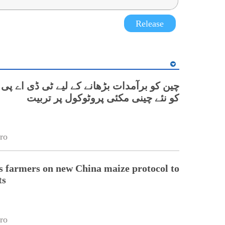
Release
چین کو برآمدات بڑھانے کے لیے ٹی ڈی اے پی
کو نئے چینی مکئی پروٹوکول پر تربیت
ro
 farmers on new China maize protocol to
ts
ro