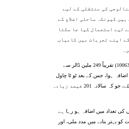
نالوجی کی منتقلی کے لیے
ہیں کیونکہ ساحلی اضلاع کے
ے لیے استعمال کیا جا سکتا
ے اپنے تجربات میں کامیاب
اس سال نیم یا ہولی ملڈ چاول (کموڈٹی کوڈ 10063020) تقریباً 249 ملین ڈالر سے
، پچھلے سال کے مقابلے میں 85 فیصد اضافہ ہوا، جس کے بعد ٹو ٹا چاول
(کموڈٹی کوڈ 10064020) 125 ملین ڈالر تک پہنچ گئے، جو کہ سالانہ 201 فیصد زیادہ
ں کی تعداد میں اضافہ ہو رہا ہے
و بہتر بنانے میں مدد ملی، اور