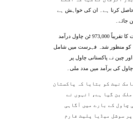
دف 10 لاکھ ٹن چاول حاصل کرنا ہے۔ ان کی خواہش ہے
ن جائے۔
اس سال چین نے پاکستان سے 437 ملین ڈالر مالیت کا تقریباً 973,000 ٹن چاول درآمد
گان کو منظور شدہ فہرست میں شامل
ال بڑھ کر 53 ہو گئی ہے اور چین نے پاکستانی چاول پر
اول کی برآمد میں مدد ملی۔
امک نیٹ کو بتایا کہ پاکستان
ملک بن گیا ہے، انہوں نے
 چاول کے بارے میں آگاہی
پر سوشل میڈیا پلیٹ فارم