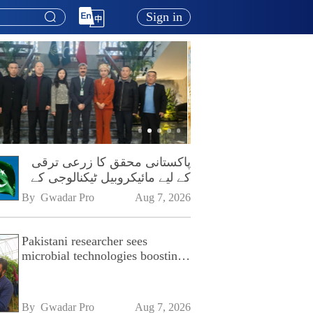
Sign in
پاکستانی محقق کا زرعی ترقی
کے لیے مائیکروبیل ٹیکنالوجی کے
فروغ پر زور
By 
Gwadar Pro
Aug 7, 2026
Pakistani researcher sees
microbial technologies boosting
Pakistan's agriculture
By 
Gwadar Pro
Aug 7, 2026