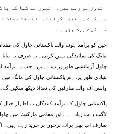
اندوز ہو رہے ہیں، انہوں نے کہا کہ پاک
مارکیٹ پر قبضہ کرنے کیلئے سخت محنت کر
مارکیٹ بہت بڑی ہے۔
مانگ کی نمائندگی نہیں کرتی۔ یہ صرف یہ بتاتا 
چاول آزمائشی طور پر دیتے ہیں۔ جب یہ برآمد ا
بنیادی طور پر، ہم پاکستانی چاول کی مانگ میں ا
واپس آنے والے صارفین کی تعداد دیکھ سکیں گے۔
لاگت بہت زیادہ ہے اور مقامی مارکیٹ میں چاو
صارف اب بھی پرانے نرخوں پر خرید رہے ہیں۔ 