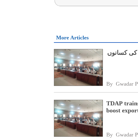
More Articles
 کی کسانوں
By 
Gwadar P
TDAP trains
boost expor
By 
Gwadar P