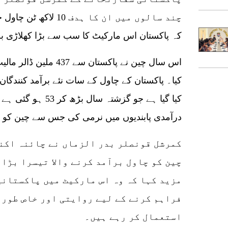
چند سالوں میں ان کا ہ
کہ پاکستان اس مارکیٹ کا سب سے بڑا کھلاڑی ب
کیا۔ پاکستان کے چاول کے سات نئے برآمد کنند
کیا گیا ہے جو گزشتہ س
درآمدی پابندیوں میں نرمی کی جس سے چین کو چ
کمرشل قونصلر بدر الزماں نے چائنہ اکن
چین کو چاول برآمد کرنے والا تیسرا بڑا 
مزید کہا کہ وہ اس مارکیٹ میں پاکستانی
فراہم کرنے کے لیے روایتی اور خاص طور 
استعمال کر رہے ہیں۔