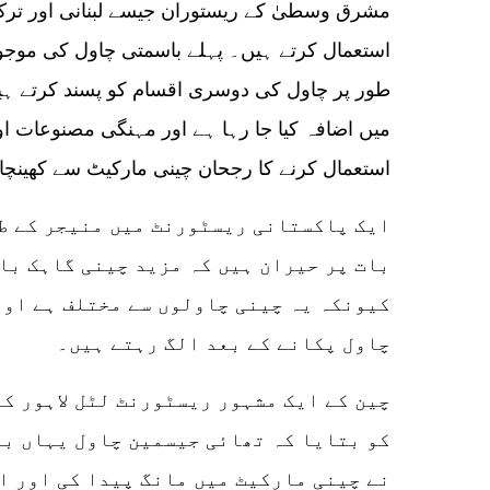
مشرق وسطیٰ کے ریستوران جیسے لبنانی اور ترک
استعمال کرتے ہیں۔ پہلے باسمتی چاول کی موجود
طور پر چاول کی دوسری اقسام کو پسند کرتے ہی
میں اضافہ کیا جا رہا ہے اور مہنگی مصنوعات 
استعمال کرنے کا رجحان چینی مارکیٹ سے کھینچا ت
ایک پاکستانی ریسٹورنٹ میں منیجر کے طو
بات پر حیران ہیں کہ مزید چینی گاہک با
کیونکہ یہ چینی چاولوں سے مختلف ہے اور
چاول پکانے کے بعد الگ رہتے ہیں۔
چین کے ایک مشہور ریسٹورنٹ لٹل لاہور کے
کو بتایا کہ تھائی جیسمین چاول یہاں بہ
نے چینی مارکیٹ میں مانگ پیدا کی اور اب