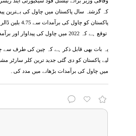
وفاقی وزیر برائے نیشنل فوڈ سیکیورٹی اینڈ ریسرچ
پاکستان کو چاول ک
توقع ہے کہ 2022 میں چاول کی پیداوار اور برآمدات کے تمام ریکارڈ ٹوٹ جائیں گے۔
یہ بات بھی قابل ذکر ہے کہ چین کی طرف سے چاو
لیے پاکستان کو دی گئی جدید ترین کلر سارٹر مشینو
میں چاول کی برآمدات بڑھانے میں مدد کی۔