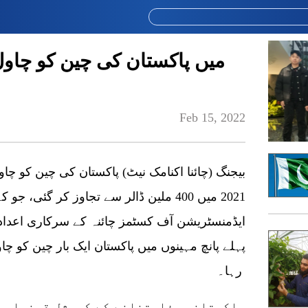
Feb 15, 2022
ایڈمنسٹریشن آف کسٹمز چائنہ کے سرکاری اعداد
پہلے پانچ مہینوں میں پاکستان ایک بار چین کو چ
رہا۔
پاکستانی سفارتخانے کے کمرشل قونصلر ب