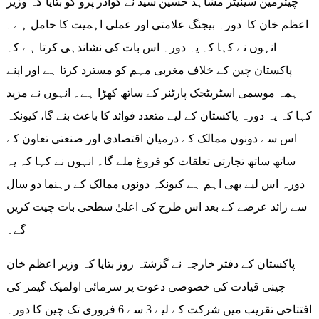
چیئرمین سینیٹر مشاہد حسین سید نے گوادر پرو کو بتایا کہ وزیر
اعظم خان کا دورہ بیجنگ علامتی اور عملی اہمیت کا حامل ہے۔
انہوں نے کہا کہ یہ دورہ اس بات کی نشاندہی کرتا ہے کہ
پاکستان چین کے خلاف مغربی مہم کو مسترد کرتا ہے اور اپنے
ہمہ موسمی اسٹریٹجک پارٹنر کے ساتھ کھڑا ہے۔ انہوں نے مزید
کہا کہ یہ دورہ پاکستان کے لیے متعدد فوائد کا باعث بنے گا، کیونکہ
اس سے دونوں ممالک کے درمیان اقتصادی اور صنعتی تعاون کے
ساتھ ساتھ تجارتی تعلقات کو فروغ ملے گا۔ انہوں نے کہا کہ یہ
دورہ اس لیے بھی اہم ہے کیونکہ دونوں ممالک کے رہنما دو سال
سے زائد عرصے کے بعد اس طرح کی اعلیٰ سطحی بات چیت کریں
گے۔
پاکستان کے دفتر خارجہ نے گزشتہ روز بتایا کہ وزیر اعظم خان
چینی قیادت کی خصوصی دعوت پر سرمائی اولمپک گیمز کی
افتتاحی تقریب میں شرکت کے لیے 3 سے 6 فروری تک چین کا دورہ