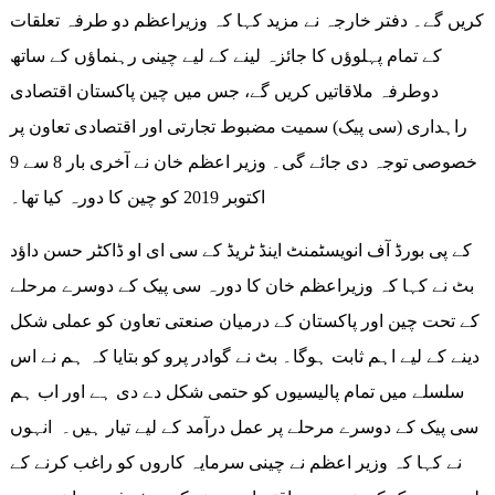
کریں گے۔ دفتر خارجہ نے مزید کہا کہ وزیراعظم دو طرفہ تعلقات
کے تمام پہلوؤں کا جائزہ لینے کے لیے چینی رہنماؤں کے ساتھ
دوطرفہ ملاقاتیں کریں گے، جس میں چین پاکستان اقتصادی
راہداری (سی پیک) سمیت مضبوط تجارتی اور اقتصادی تعاون پر
خصوصی توجہ دی جائے گی۔ وزیر اعظم خان نے آخری بار 8 سے 9
اکتوبر 2019 کو چین کا دورہ کیا تھا۔
کے پی بورڈ آف انویسٹمنٹ اینڈ ٹریڈ کے سی ای او ڈاکٹر حسن داؤد
بٹ نے کہا کہ وزیراعظم خان کا دورہ سی پیک کے دوسرے مرحلے
کے تحت چین اور پاکستان کے درمیان صنعتی تعاون کو عملی شکل
دینے کے لیے اہم ثابت ہوگا۔ بٹ نے گوادر پرو کو بتایا کہ ہم نے اس
سلسلے میں تمام پالیسیوں کو حتمی شکل دے دی ہے اور اب ہم
سی پیک کے دوسرے مرحلے پر عمل درآمد کے لیے تیار ہیں۔ انہوں
نے کہا کہ وزیر اعظم نے چینی سرمایہ کاروں کو راغب کرنے کے