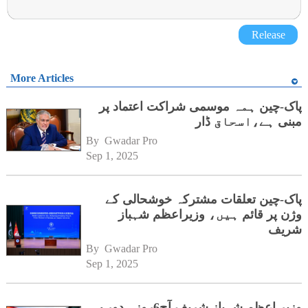
Release
More Articles
پاک-چین ہمہ موسمی شراکت اعتماد پر
مبنی ہے،اسحاق ڈار
By 
Gwadar Pro
Sep 1, 2025
پاک-چین تعلقات مشترکہ خوشحالی کے
وژن پر قائم ہیں، وزیراعظم شہباز
شریف
By 
Gwadar Pro
Sep 1, 2025
وزیرِ اعظم شہباز شریف آج6روزہ دورے