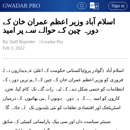
GWADAR PRO
Sign in
اسلام آباد وزیر اعظم عمران خان کے
دورہ چین کے حوالے سے پر امید
By Staff Reporter   | 
Gwadar Pro
Feb 3, 2022
اسلام آباد (گوادر پرو)پاکستانی حکومت کے اعلیٰ عہدیداروں نے 2
فروری کو وزیر اعظم عمران خان کے چین کے اہم ترین دورے کے
انتظامات کو حتمی شکل دینے کے لیے رات گئے تک کام کیا، تجزیہ
کاروں کو امید ہے کہ یہ دورہ دونوں آ ہنی بھائیوں کے درمیان
اسٹریٹجک اور اقتصادی تعلقات کو نئی بلندیوں تک لے جائے گا۔
سینئر سیاست دان اور سی پیک پارلیمانی کمیٹی کے سابق