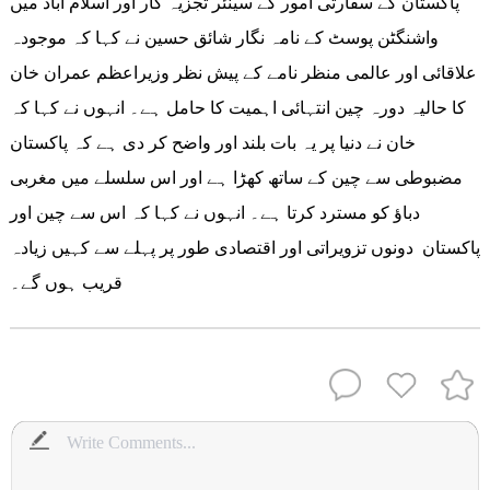
پاکستان کے سفارتی امور کے سینئر تجزیہ کار اور اسلام آباد میں
واشنگٹن پوسٹ کے نامہ نگار شائق حسین نے کہا کہ موجودہ
علاقائی اور عالمی منظر نامے کے پیش نظر وزیراعظم عمران خان
کا حالیہ دورہ چین انتہائی اہمیت کا حامل ہے۔ انہوں نے کہا کہ
خان نے دنیا پر یہ بات بلند اور واضح کر دی ہے کہ پاکستان
مضبوطی سے چین کے ساتھ کھڑا ہے اور اس سلسلے میں مغربی
دباؤ کو مسترد کرتا ہے۔ انہوں نے کہا کہ اس سے چین اور
پاکستان دونوں تزویراتی اور اقتصادی طور پر پہلے سے کہیں زیادہ
قریب ہوں گے۔