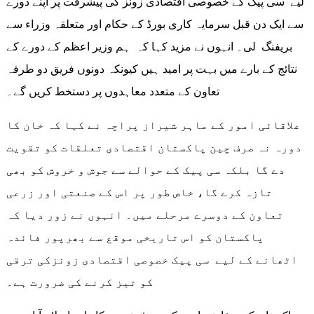
لیے سی پیک کے خصوصی اقتصادی زونز کی پیشرفت پر اپنے دورے
سے ایک دن قبل سرمایہ کاری بورڈ کے حکام اور متعلقہ وزراء سے
بریفنگ لی۔ انہوں نے مزید کہا کہ ہم وزیر اعظم کے دورے کے
نتائج کے بارے میں بہت پر امید ہیں کیونکہ دونوں فریق دو طرفہ
تعاون کے متعدد معاہدوں پر دستخط کریں گے۔
علاقائی امور کے ماہر شیراز پراچہ نے کہا کہ خان کا
دورہ نہ صرف چین پاکستان اقتصادی تعلقات کو تقویت
دے گا بلکہ سی پیک کے حوالے سے جوش و خروش کو بھی
تازہ کرے گا، خاص طور پر اس کے صنعتی اور زرعی
تعاون کے دوسرے مرحلے میں۔ انہوں نے زور دیا کہ
پاکستان کو اس تاریخی موقع سے بھرپور فائدہ
اٹھانے کے لیے سی پیک خصوصی اقتصادی زونزکی ترقی
کو تیز کرنے کی ضرورت ہے۔