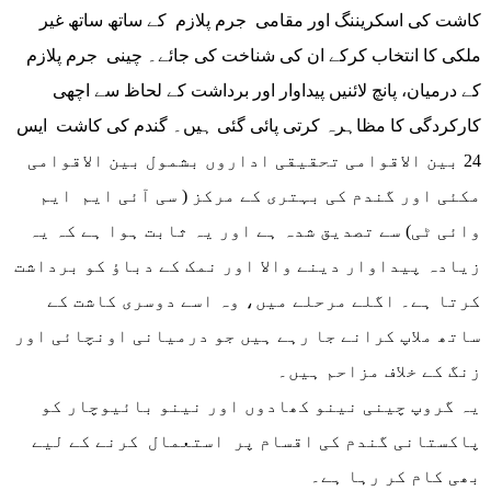
کاشت کی اسکریننگ اور مقامی جرم پلازم کے ساتھ ساتھ غیر
ملکی کا انتخاب کرکے ان کی شناخت کی جائے۔ چینی جرم پلازم
کے درمیان، پانچ لائنیں پیداوار اور برداشت کے لحاظ سے اچھی
کارکردگی کا مظاہرہ کرتی پائی گئی ہیں۔ گندم کی کاشت ایس
24 بین الاقوامی تحقیقی اداروں بشمول بین الاقوامی
مکئی اور گندم کی بہتری کے مرکز ( سی آئی ایم ایم
وائی ٹی) سے تصدیق شدہ ہے اور یہ ثابت ہوا ہے کہ یہ
زیادہ پیداوار دینے والا اور نمک کے دباؤ کو برداشت
کرتا ہے۔ اگلے مرحلے میں، وہ اسے دوسری کاشت کے
ساتھ ملاپ کرانے جا رہے ہیں جو درمیانی اونچائی اور
زنگ کے خلاف مزاحم ہیں۔
یہ گروپ چینی نینو کھادوں اور نینو بائیوچار کو
پاکستانی گندم کی اقسام پر استعمال کرنے کے لیے
بھی کام کر رہا ہے۔