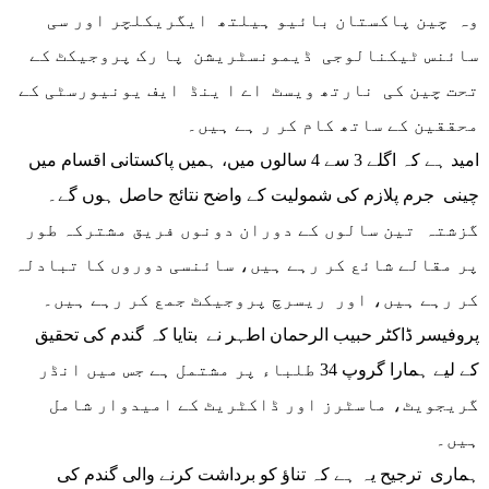
وہ چین پاکستان بائیو ہیلتھ ایگریکلچر اور سی
سائنس ٹیکنالوجی ڈیمونسٹریشن پا رک پروجیکٹ کے
تحت چین کی نارتھ ویسٹ اے ا ینڈ ایف یونیورسٹی کے
محققین کے ساتھ کام کر ر ہے ہیں۔
امید ہے کہ اگلے 3 سے 4 سالوں میں، ہمیں پاکستانی اقسام میں
چینی جرم پلازم کی شمولیت کے واضح نتائج حاصل ہوں گے۔
گزشتہ تین سالوں کے دوران دونوں فریق مشترکہ طور
پر مقالے شائع کر رہے ہیں، سائنسی دوروں کا تبادلہ
کر رہے ہیں، اور ریسرچ پروجیکٹ جمع کر رہے ہیں۔
پروفیسر ڈاکٹر حبیب الرحمان اطہر نے بتایا کہ گندم کی تحقیق
کے لیے ہمارا گروپ 34 طلباء پر مشتمل ہے جس میں انڈر
گریجویٹ، ماسٹرز اور ڈاکٹریٹ کے امیدوار شامل
ہیں۔
ہماری ترجیح یہ ہے کہ تناؤ کو برداشت کرنے والی گندم کی