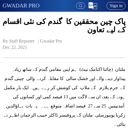
GWADAR PRO
Sign in
پاک چین محققین کا گندم کی نئی اقسام
کے لیے تعاون
By Staff Reporter   | 
Gwadar Pro
Dec 22, 2021
ملتان (چائنا اکنامک نیٹ) ہم اپنی مقامی گندم کے ساتھ زیادہ
پیداوار دینے والے اور خشک سالی کا مقابلہ کرنے والی چینی گندم
کے جرم پلازم کے ملاپ کی کوشش کر رہے ہیں۔ ایک بار مکمل
ہونے کے بعد، ان سے لاگت میں 13 فیصد کمی اور کسانوں کی
آمدنیمیں 25 سے 27 فیصد اضافہ متوقع ہے۔ یہ بات بہاؤالدین
زکریا یونیورسٹی ملتان کے پروفیسر ڈاکٹر حبیب الرحمان اطہر نے
بتائی۔