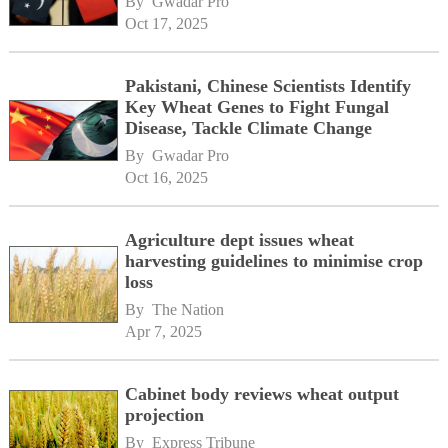
By 
Gwadar Pro
Oct 17, 2025
Pakistani, Chinese Scientists Identify
Key Wheat Genes to Fight Fungal
Disease, Tackle Climate Change
By 
Gwadar Pro
Oct 16, 2025
Agriculture dept issues wheat
harvesting guidelines to minimise crop
loss
By 
The Nation
Apr 7, 2025
Cabinet body reviews wheat output
projection
By 
Express Tribune