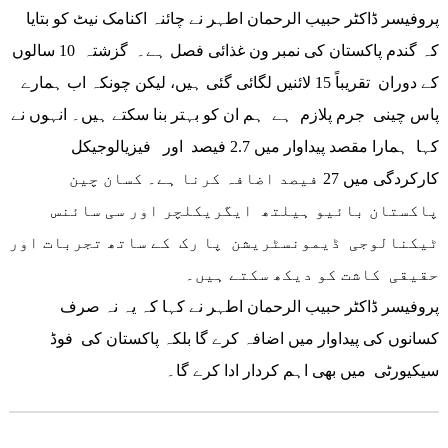
پروفیسر ڈاکٹر حبیب الرحمان اطہر نے چائنہ اکنامک نیٹ کو بتایا
کہ گندم پاکستان کی نمبر ون غذائی فصل ہے۔ گزشتہ 10 سالوں
کے دوران تقریباً 15 لائنیں لگائی گئی ہیں، لیکن چونکہ اب ہمارے
پاس چینی جرم پلازم ہے ہم ان کو بہتر بنا سکتے ہیں۔ انہوں نے
کہا ہمارا مقصد پیداوار میں 2.7 فیصد اور فیزیالوجیکل
کارکردگی میں 27 فیصد اضافہ کرنا ہے۔ کسان چین
پاکستان بائیو ہیلتھ ایگریکلچر اور سی سائنس
ٹیکنالوجی ڈیمونسٹریشن پا رک کے ساتھ تجربات اور
حقیقی کاشت کو دیکھ سکتے ہیں۔
پروفیسر ڈاکٹر حبیب الرحمان اطہر نے کہا کہ یہ نہ صرف
کسانوں کی پیداوار میں اضافہ کرے گا بلکہ پاکستان کی فوڈ
سیکیورٹی میں بھی اہم کردار ادا کرے گا۔