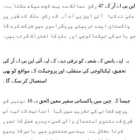
این بی اے آر کے 47 رکن ممالک سے بہت کچھ سیکھ سکتا ہے۔
علی نے کہا آئی این بی اے آر کے رکن ملک کے طور پر
پاکستان ایسے تربیتی پروگراموں میں شرکت کرے گا
جو بانس کی ٹیکنالوجی اور علم کا اشتراک کرتے ہیں۔
یہ اپنے بانس کے شعبے کو ترقی دینے کے لیے آئی این بی اے آر کی
تحقیق، ٹیکنالوجی کی منتقلی، اور پروجیکٹ کے مواقع کو بھی
استعمال کر سکے گا۔
جیسا کہ چین میں پاکستانی سفیر معین الحق نے 10 نومبر کو
پرچم کشائی کی تقریب میں کہا انسانیت کے لیے اس
طرح کے متنوع استعمال والی کسی دوسری فصل کا تصور
کرنا مشکل ہے۔ بہت سی صنعتوں میں بانس کا وسیع