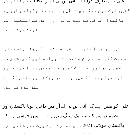
علی نے متعارف کرایا کہ آئی این بی اے آر 1997 میں قائم کی
گئی، ایک بین سرکاری تنظیم ہے جو ماحولیاتی طور پر
پائیدار ترقی کے لیے بانس اور رتن کے استعمال کو
فروغ دیتی ہے۔
آئی این بی اے آر اب اقوام متحدہ کی جنرل اسمبلی
سمیت کلیدی اقوام متحدہ کے پراسس اور کنونشنز کا
حصہ ہے، اور اس نے لاکھوں ملازمتیں پیدا کرنے اور
اپنے رکن ممالک میں ہزاروں ہیکٹر پر بانس لگانے
میں مدد کی ہے۔
علی کو یقین ہے کہ آئی این بی اے آر میں داخل ہونا پاکستان اور
تنظیم دونوں کے لیے ایک سنگ میل ہے۔ ہمیں خوشی ہے کہ
پاکستان جولائی 2021 میں ہمارے نیٹ ورک میں شامل ہوا