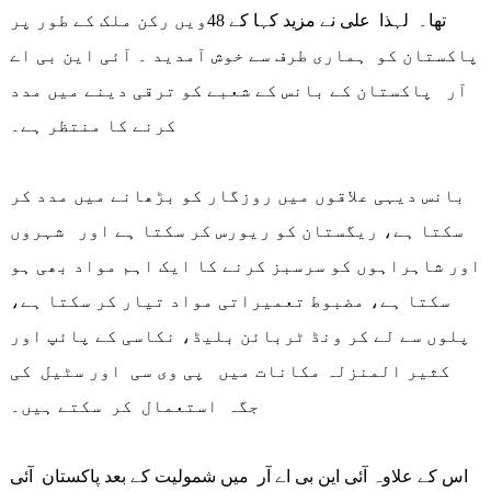
تھا۔ لہذا علی نے مزید کہا کے 48ویں رکن ملک کے طور پر
پاکستان کو ہماری طرف سے خوش آمدید ۔ آئی این بی اے
آر پاکستان کے بانس کے شعبے کو ترقی دینے میں مدد
کرنے کا منتظر ہے۔
بانس دیہی علاقوں میں روزگار کو بڑھانے میں مدد کر
سکتا ہے، ریگستان کو ریورس کر سکتا ہے اور شہروں
اور شاہراہوں کو سرسبز کرنے کا ایک اہم مواد بھی ہو
سکتا ہے، مضبوط تعمیراتی مواد تیار کر سکتا ہے،
پلوں سے لے کر ونڈ ٹربائن بلیڈ، نکاسی کے پائپ اور
کثیر المنزلہ مکانات میں پی وی سی اور سٹیل کی
جگہ استعمال کر سکتے ہیں۔
اس کے علاوہ آئی این بی اے آر میں شمولیت کے بعد پاکستان آئی