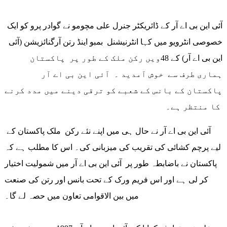
آئی این بی اے آر کے ڈائریکٹر جنرل علی مچومو نے گوادر پرو کو ایک
خصوصی انٹرویو میں کہا انٹرنیشنل بمبو اینڈ رتن آرگنائزیشن (آئی
این بی اے آر) کے 48ویں رکن ملک کے طور پر پاکستان
ہماری طرف سے خوش آمدید ۔ آئی این بی اے آر
پاکستان کے بانس کے شعبے کو ترقی دینے میں مدد کرنے
کا منتظر ہے۔
آئی این بی اے آر نے حال ہی میں اپنے نئے رکن ملک پاکستان کے
لیے پرچم کشائی کی تقریب کی میزبانی کی۔ اس کا مطلب ہے کہ
پاکستان نے باضابطہ طور پر آئی این بی اے آر میں شمولیت اختیار
کر لی ہے اور اس فریم ورک کے تحت بانس اور رتن کی صنعت
میں بین الاقوامی تعاون میں حصہ لے گا۔