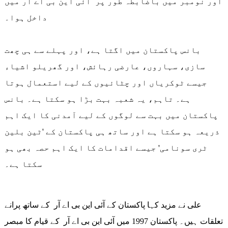
اور نومبر میں باضابطہ طور پر آئی این بی اے آر میں
داخل ہوا۔
بانس پاکستان میں اگتا ہے، اور پہلے سے ہی چھت
سازی، سہاروں، عارضی رہائش، اور گھریلو اشیاء
جیسے ٹوکریاں اور چٹائیوں کے لیے استعمال ہوتا
ہے۔ تاہم، یہ شعبہ بہت بڑا ہو سکتا ہے۔ بانس
پاکستان میں بہت سے لوگوں کے لیے آمدنی کا ایک اہم
ذریعہ ہو سکتا ہے اور ساتھ ہی پاکستان کے 'ٹین بلین
ٹری سونامی' جیسے اقدامات کا ایک اہم حصہ بھی ہو
سکتا ہے۔
علی نے مزید کہا پاکستان کے آئی این بی اے آر کے ساتھ پرانے
تعلقات ہیں۔ پاکستان 1997 میں آئی این بی اے آر کے قیام کا مبصر