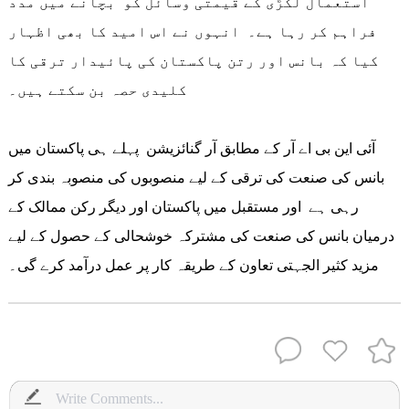
استعمال لکڑی کے قیمتی وسائل کو بچانے میں مدد
فراہم کر رہا ہے۔ انہوں نے اس امید کا بھی اظہار
کیا کہ بانس اور رتن پاکستان کی پائیدار ترقی کا
کلیدی حصہ بن سکتے ہیں۔
آئی این بی اے آر کے مطابق آر گنائزیشن پہلے ہی پاکستان میں
بانس کی صنعت کی ترقی کے لیے منصوبوں کی منصوبہ بندی کر
رہی ہے اور مستقبل میں پاکستان اور دیگر رکن ممالک کے
درمیان بانس کی صنعت کی مشترکہ خوشحالی کے حصول کے لیے
مزید کثیر الجہتی تعاون کے طریقہ کار پر عمل درآمد کرے گی۔