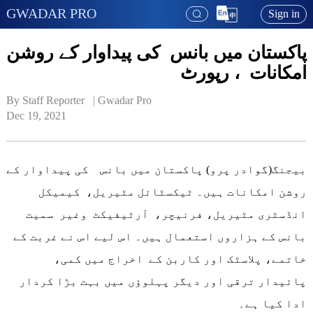
GWADAR PRO
Sign in
پاکستان میں بانس کی پیداوار کے روشن
امکانات ، رپورٹ
By Staff Reporter   | 
Gwadar Pro
Dec 19, 2021
بیجنگ(گوادر پرو) پاکستان میں بانس کی پیداوار کے
روشن امکانات ہیں۔ ٹیکسٹائل مٹیریل، کیمیکل
انڈسٹری مٹیریل، فرنیچر، آرٹیفیکٹ وغیر سمیت
بانس کے ہزاروں استعمال ہیں۔ اس لیے اس نے غربت کے
خاتمے، پلاسٹک اور کاربن کے اخراج میں کمی،
پائیدار ترقی اور دیگر پہلوؤں میں بہت بڑا کردار
ادا کیا ہے۔