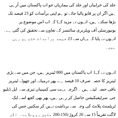
جلد کی خرابیاں اور جلد کی بیماریاں جو اب پاکستان میں آرہی
ہیں اگر ان پر قابو پالیا جائے تو ہم اپنی برآمدات کو 23 فیصد تک
بڑھا سکتے ہیں، انہوں نے مزید کہا کہ اب اس موضوع پر
یونیورسٹی آف ویٹرنری سائنسز کے تعاون سے تحقیق کی گئی ہے۔
انہوں نے پایا کہ یہاں سے 23 فیصد برآمدات ختم ہو رہی
ہیں۔
انہوں نے کہا اب پاکستان میں 800 ٹینریز ہیں، جن میں سے بڑی
ٹینریز کا حصہ صرف 10 فیصد ہے، پھر درمیانے اور چھوٹے ٹینریز
باقی حصہ لیتے ہیں ۔ اگرچہ بہت سی کمپنیاں تیزی سے ایل ڈبلیو
جی سرٹیفیکیشن حاصل کر رہی ہیں، پھر بھی کچھ اسے ایک
ٹریٹمنٹ پلانٹ کی وجہ سے برداشت نہیں کر سکتیں جس کی
لاگت تقریباً 15 سے 20 کروڑ (150-200 ملین روپے) ہے۔ اگر