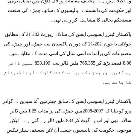
وہ اکیلا نہیں ہے۔ مختلف مقامات پر لاک ڈاؤن میں نمایاں نرمی
اور حکومت کی دانشمندانہ پالیسیوں کے ساتھ، چمڑے کی صنعت
مستحکم بحالی کا مشاہدہ کر رہی تھی۔
پاکستان ٹینرز ایسوسی ایشن کی سالانہ رپورٹ 202-21 کے مطابق
جولائی تا جون 202-21 کے دوران پاکستان سے چمڑے اور چمڑے کی
مصنوعات کی برآمدات اسی سال کی اسی مدت کے مقابلے میں
8.86 فیصد بڑھ کر 765.355 ملین ڈالر سے 833.199 ملین ڈالر
ہو گئیں۔ جو چمڑے کے برآمد کنندگان کے لیے اطمینان
کا باعث ہے۔
پاکستان ٹینرز ایسوسی ایشن کے سابق چیئرمین آغا سیدین نے گوادر
پرو کو بتایا کہ 2007-2008میں چمڑے کی برآمدات 1.25 بلین ڈالر
سالانہ تھی اور اب یہ گھٹ کر 833 ملین ڈالر رہ گئی ہے۔ لیکن
موجودہ حکومت کی پالیسیوں جیسے آن لائن سسٹم، سیلز ٹیکس