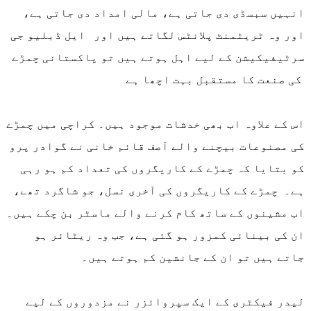
انہیں سبسڈی دی جاتی ہے، مالی امداد دی جاتی ہے،
اور وہ ٹریٹمنٹ پلانٹس لگاتے ہیں اور ایل ڈبلیو جی
سرٹیفیکیشن کے لیے اہل ہوتے ہیں تو پاکستانی چمڑے
کی صنعت کا مستقبل بہت اچھا ہے
اس کے علاوہ اب بھی خدشات موجود ہیں۔ کراچی میں چمڑے
کی مصنوعات بیچنے والے آصف قائم خانی نے گوادر پرو
کو بتایا کہ چمڑے کے کاریگروں کی تعداد کم ہو رہی
ہے۔ چمڑے کے کاریگروں کی آخری نسل، جو شاگرد تھے،
اب مشینوں کے ساتھ کام کرنے والے ماسٹر بن چکے ہیں۔
ان کی بینائی کمزور ہو گئی ہے، جب وہ ریٹائر ہو
جاتے ہیں تو ان کے جانشین کم ہوتے ہیں۔
لیدر فیکٹری کے ایک سپروائزر نے مزدوروں کے لیے