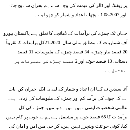
پر ریفنڈ، اور ڈالر کی قیمت کی وجہ سے، ہم بحران سے بچ جاتے
اور 2007-08 کے پچھلے اعداد و شمار کو چھو لیتے۔
جہاں تک چمڑے کی برآمدات کے ڈھانچے کا تعلق ہے، پاکستان بیورو
آف شماریات کے مطابق مالی سال 2020-21کل برآمدات کا تقریباً
20 فیصد تیار چمڑے، 34 فیصد چمڑے کے ملبوسات، 31 فیصد
دستانے، 13 فیصد جوتے اور 2 فیصد چمڑے کی مصنوعات پر
مشتمل ہے۔
آغا سیدین نے کہا ان اعداد و شمار کے لیے یہ ایک حیران کن بات
ہے کہ جوتے کی برآمد کم اور چمڑے کے ملبوسات کی زیادہ ہے۔
عالمی شخصیات ایسی نہیں ہیں۔ دنیا میں، چمڑے کی کل
برآمدات کا 65 فیصد جوتے پر مشتمل ہے،ہم نے جوتے پر کام نہیں
کیا، کوئی جوائنٹ وینچرز نہیں ہیں، کراچی میں امن و امان کی