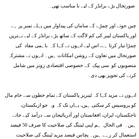
صورتحال بڑے برانڈز کے لیے نا مناسب تھی۔
چین جوتے اور چمڑے کے سامان کی پیداوار میں پہلے نمبر پر ہے
اور پاکستان لیبر کی کم لاگت کے ساتھ بڑے برانڈز کے لیے بہترین
چمڑا تیار کرتا ہے، اس لیے انہوں نے کہا کہ باہمی مفاد کی
صورتحال میں تعاون کے روشن امکانات ہیں۔ انہوں نے مشترکہ
منصوبوں کو سی پیک کے خصوصی اقتصادی زونز میں شامل
کرنے کی تجویز بھی دی۔
انہوں نے مزید کہا کہ ٹینریز پاکستان کے تمام خطوں سے خام مال
کو پروسیس کر سکتی ہیں، یہاں تک کہ وہ جو ازبکستان،
تاجکستان، ایران، افغانستان اور آذربائیجان سے درآمد کیے جاتے
ہیں۔ فی الحال ہم اپنی ٹیننگ کی صلاحیت کا صرف 50 فیصد
استعمال کر رہے ہیں۔ پچاس فیصد مزید ٹیننگ کی صلاحیت