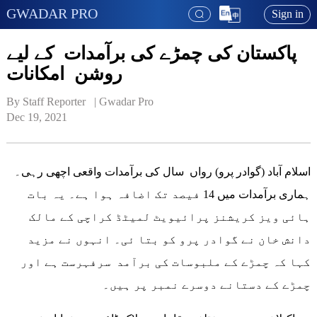
GWADAR PRO
Sign in
پاکستان کی چمڑے کی برآمدات کے لیے
روشن امکانات
By Staff Reporter   | 
Gwadar Pro
Dec 19, 2021
اسلام آباد (گوادر پرو) رواں سال کی برآمدات واقعی اچھی رہی۔
ہماری برآمدات میں 14 فیصد تک اضافہ ہوا ہے۔ یہ بات
ہائی ویز کریشنز پرائیویٹ لمیٹڈ کراچی کے مالک
دانش خان نے گوادر پرو کو بتا ئی۔ انہوں نے مزید
کہا کہ چمڑے کے ملبوسات کی برآمد سرفہرست ہے اور
چمڑے کے دستانے دوسرے نمبر پر ہیں۔