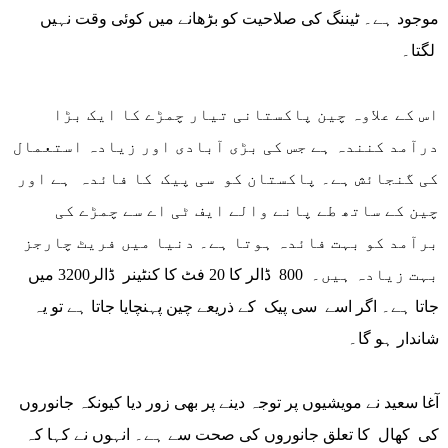
موجود ہے۔ ٹیننگ کی صلاحیت کو بڑھانے میں کوئی وقت نہیں
لگتا۔
اس کے علاوہ چین پاکستانی تیار چمڑے کا ایک بڑا
درآمد کنندہ ہے جس کی بڑی آبادی اور زیادہ استعمال
کی گنجائش ہے۔ پاکستان کو سی پیک کا فائدہ ہے اور
چین کے ساتھ طے پانے والے ایف ٹی اے سے چمڑے کی
برآمد کو بہت فائدہ ہوتا ہے۔ دنیا میں فریٹ چارجز
بہت زیادہ ہیں۔ 800 ڈالر کا 20 فٹ کا کنٹینر ڈالر3200 میں
جاتا ہے۔ اگر اسے سی پیک کے ذریعے چین پہنچایا جاتا ہے تو یہ
شاندار ہو گا۔
آغا سعید نے مویشیوں پر توجہ دینے پر بھی زور دیا کیونکہ جانوروں
کی کھال کا تعلق جانوروں کی صحت سے ہے۔ انہوں نے کہا کہ