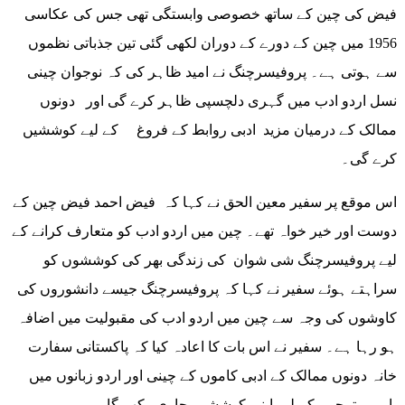
فیض کی چین کے ساتھ خصوصی وابستگی تھی جس کی عکاسی
1956 میں چین کے دورے کے دوران لکھی گئی تین جذباتی نظموں
سے ہوتی ہے۔ پروفیسرچنگ نے امید ظاہر کی کہ نوجوان چینی
نسل اردو ادب میں گہری دلچسپی ظاہر کرے گی اور دونوں
ممالک کے درمیان مزید ادبی روابط کے فروغ کے لیے کوششیں
کرے گی۔
اس موقع پر سفیر معین الحق نے کہا کہ فیض احمد فیض چین کے
دوست اور خیر خواہ تھے۔ چین میں اردو ادب کو متعارف کرانے کے
لیے پروفیسرچنگ شی شوان کی زندگی بھر کی کوششوں کو
سراہتے ہوئے سفیر نے کہا کہ پروفیسرچنگ جیسے دانشوروں کی
کاوشوں کی وجہ سے چین میں اردو ادب کی مقبولیت میں اضافہ
ہو رہا ہے۔ سفیر نے اس بات کا اعادہ کیا کہ پاکستانی سفارت
خانہ دونوں ممالک کے ادبی کاموں کے چینی اور اردو زبانوں میں
باہمی ترجمے کے لیے اپنی کوششیں جاری رکھے گا۔