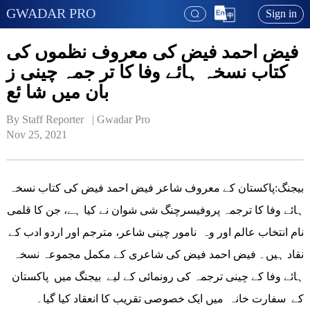
GWADAR PRO
Sign in
فیض احمد فیض کی معروف نظموں کی
کتاب نسخہ ہائے وفا کا تر جمہ چینی ز
بان میں شا ئع
By Staff Reporter   | 
Gwadar Pro
Nov 25, 2021
بیجنگ:پاکستان کے معروف شاعر فیض احمد فیض کی کتاب نسخہ
ہائے وفا کا ترجمہ پروفیسرچنگ شی شوان نے کیا ہے، جن کا قلمی
نام انتخاب عالم اور وہ نامور چینی شاعر، مترجم اور اردو ادب کے
نقاد ہیں۔ فیض احمد فیض کی شاعری کے مکمل مجموعہ نسخہ
ہائے وفا کے چینی ترجمہ کی رونمائی کے لیے بیجنگ میں پاکستان
کے سفارت خانہ میں ایک خصوصی تقریب کا انعقاد کیا گیا۔