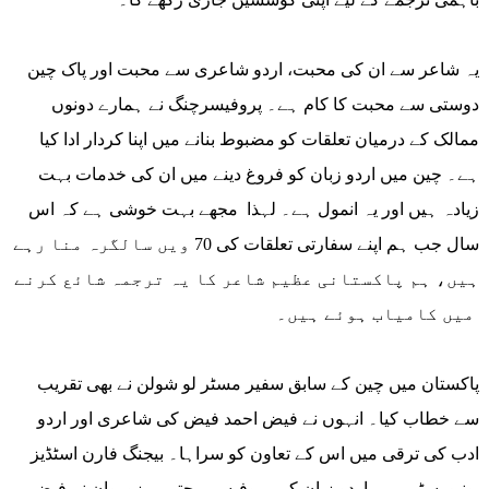
یہ شاعر سے ان کی محبت، اردو شاعری سے محبت اور پاک چین
دوستی سے محبت کا کام ہے۔ پروفیسرچنگ نے ہمارے دونوں
ممالک کے درمیان تعلقات کو مضبوط بنانے میں اپنا کردار ادا کیا
ہے۔ چین میں اردو زبان کو فروغ دینے میں ان کی خدمات بہت
زیادہ ہیں اور یہ انمول ہے۔ لہذا مجھے بہت خوشی ہے کہ اس
سال جب ہم اپنے سفارتی تعلقات کی 70 ویں سالگرہ منا رہے
ہیں، ہم پاکستانی عظیم شاعر کا یہ ترجمہ شائع کرنے
میں کامیاب ہوئے ہیں۔
پاکستان میں چین کے سابق سفیر مسٹر لو شولن نے بھی تقریب
سے خطاب کیا۔ انہوں نے فیض احمد فیض کی شاعری اور اردو
ادب کی ترقی میں اس کے تعاون کو سراہا۔ بیجنگ فارن اسٹڈیز
یونیورسٹی میں اردو زبان کی پروفیسر محترمہ زو یوان نے فیض