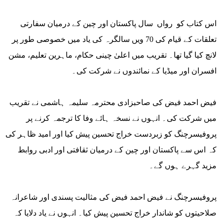
اس کتاب کو رواں سال پاکستان اور چین کے درمیان سفارتی
تعلقات کے قیام کی 70 ویں سالگرہ کی یاد میں خصوصی طور پر
لانچ کیا گیا تھا۔ تقریب میں اعلیٰ چینی حکام، ماہرین تعلیم، مشن
افسران اور میڈیا کے نمائندوں نے شرکت کی۔
فیض احمد فیض کی صاحبزادی محترمہ سلیمہ ہاشمی نے تقریب
میں شرکت کی۔ انہوں نے نسخہ ہائے وفا کا ترجمہ کرنے پر
پروفیسرچنگ کو زبردست خراج تحسین پیش کیا اور امید ظاہر کی
کہ اس سے پاکستان اور چین کے درمیان ثقافتی اور ادبی روابط
مزید گہرے ہوں گے۔
پروفیسرچنگ نے فیض احمد فیض کی مثالیت پسندی اور شاعرانہ
صلاحیتوں کو شاندار خراج تحسین پیش کیا۔ انہوں نے یاد دلایا کہ