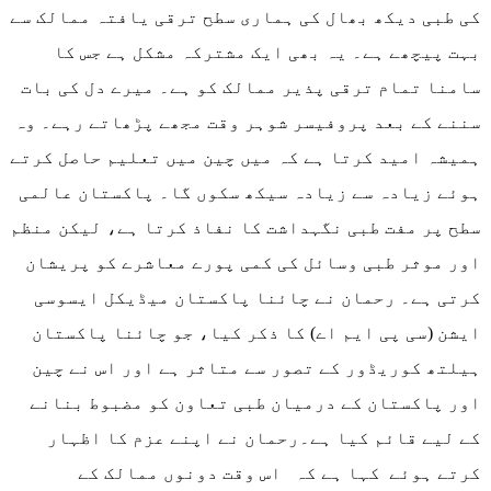
کی طبی دیکھ بھال کی ہماری سطح ترقی یافتہ ممالک سے
بہت پیچھے ہے۔ یہ بھی ایک مشترکہ مشکل ہے جس کا
سامنا تمام ترقی پذیر ممالک کو ہے۔ میرے دل کی بات
سننے کے بعد پروفیسر شوہر وقت مجھے پڑھاتے رہے۔ وہ
ہمیشہ امید کرتا ہے کہ میں چین میں تعلیم حاصل کرتے
ہوئے زیادہ سے زیادہ سیکھ سکوں گا۔ پاکستان عالمی
سطح پر مفت طبی نگہداشت کا نفاذ کرتا ہے، لیکن منظم
اور موثر طبی وسائل کی کمی پورے معاشرے کو پریشان
کرتی ہے۔ رحمان نے چائنا پاکستان میڈیکل ایسوسی
ایشن (سی پی ایم اے) کا ذکر کیا، جو چائنا پاکستان
ہیلتھ کوریڈور کے تصور سے متاثر ہے اور اس نے چین
اور پاکستان کے درمیان طبی تعاون کو مضبوط بنانے
کے لیے قائم کیا ہے۔رحمان نے اپنے عزم کا اظہار
کرتے ہوئے کہا ہے کہ اس وقت دونوں ممالک کے