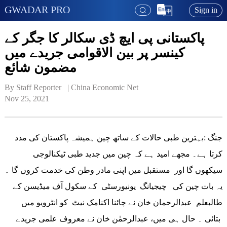
GWADAR PRO
Sign in
پاکستانی پی ایچ ڈی سکالر کا جگر کے
کینسر پر بین الاقوامی جریدے میں
مضمون شائع
By Staff Reporter   | 
China Economic Net
Nov 25, 2021
جنگ :بہترین طبی حالات کے ساتھ چین ہمیشہ پاکستان کی مدد
کرتا ہے۔ مجھے امید ہے کہ چین میں جدید طبی ٹیکنالوجی
سیکھوں گا اور مستقبل میں اپنی مادر وطن کی خدمت کروں گا ۔
یہ بات چین کی چیجیانگ یونیورسٹی کے سکول آف میڈیسن کے
طالبعلم عبدالرحمان خان نے چائنا اکنامک نیٹ کو انٹرویو میں
بتائی ۔ حال ہی میں، عبدالرحمٰن خان نے معروف علمی جریدے