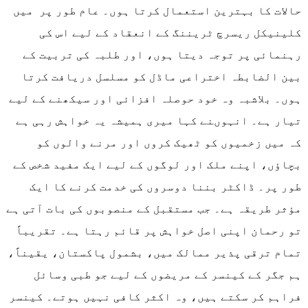
حالات کا بہترین استعمال کرتا ہوں۔ عام طور پر میں
کلینیکل ریسرچ ٹریننگ کے انعقاد کے لیے اس کی
رہنمائی پر توجہ دیتا ہوں، اور طلبہ کی تربیت کے
بین الضابطہ اختراعی ماڈل کو مسلسل دریافت کرتا
ہوں۔ بلاشبہ وہ خود حوصلہ افزائی اور سیکھنے کے لیے
تیار ہے۔ انہوںنے کہا میری ہمیشہ یہ خواہش رہی ہے
کہ میں زخمیوں کو ٹھیک کروں اور مرنے والوں کو
بچاؤں، اپنے ملک اور لوگوں کے لیے ایک مفید شخص کے
طور پر۔ ڈاکٹر بننا دوسروں کی خدمت کرنے کا ایک
مؤثر طریقہ ہے۔ جب مستقبل کے منصوبوں کی بات آتی ہے
تو رحمان اپنی اصل خواہش پر قائم رہتا ہے۔ تقریباً
تمام ترقی پذیر ممالک میں، بشمول پاکستان، یقیناً،
ہم جگر کے کینسر کے مریضوں کے لیے جو طبی وسائل
فراہم کر سکتے ہیں، وہ اکثر کافی نہیں ہوتے۔ کینسر