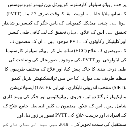
پر جب ہیپاٹو سیلولر کارسنوما کو پورٹل وین ٹیومر تھرومبوسس
(PVTT) کے ساتھ ملایا جاتا ہے، اوسط بقا کا وقت صرف 2.7 ماہ
ہوتا ہے۔ چینی میڈیکل کمیونٹی کے پاس جگر کے کینسر پر شاندار
تحقیق ہے۔ اس کے علاوہ، یہاں تحقیق کے لیے کافی طبی کیسز
موجود ہیں ۔ ان کے مضمون نے PVTT اور کلینیکل رکاوٹوں کے
ساتھ مل کر ہیپاٹو سیلولر کارسنوما (HCC) کے مریضوں کے علاج
کی موجودہ صورتحال کی وضاحت کی، PVTT کی ایٹولوجی اور
طبی درجہ بندی کا خاکہ پیش کیا، اور علاج کے مختلف طریقوں کا
منظم طریقے سے موازنہ کیا جن میں ٹرانسکیتھیٹر ایٹریل کیمو
ایمبولائزیشن (TACE)، منتخب اندرونی تابکاری ، تھراپی (SIRT)،
مالیکیولر ٹارگٹڈ دوائیں، جزوی ہیپاٹیکٹومی اور جگر کی پیوند کاری
شامل ہیں۔ اس کے علاوہ مضمون نے کثیر الضابطہ جامع علاج کے
تصور پر زور دیا، اور PVTT کے انفرادی اور درست علاج کی
مستقبل کی سمت تجویز کی۔ 2019 میں عبدالرحمان خان کو