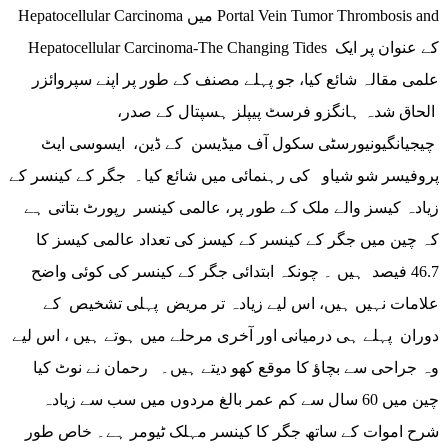
Hepatocellular Carcinoma میں Portal Vein Tumor Thrombosis and
Hepatocellular Carcinoma-The Changing Tides کے عنوان پر ایک
علمی مقالہ شائع کیا، جو پہلے مصنف کے طور پر اپنے سپروائزر
الحاق شدہ ہانگزو فرسٹ پیپلز ہسپتال کے صدر،
چیجیانگیونیورسٹی سکول آف میڈیسن کے ڈین، ایسوسی ایٹ
پروفیسر شو شیاو کی رہنمائی میں شائع کیا۔ جگر کے کینسر کے
زیادہ کیسز والے ملک کے طور پر، عالمی کینسر رپورٹ بتاتی ہے
کہ چین میں جگر کے کینسر کے کیسز کی تعداد عالمی کیسز کا
46.7 فیصد ہیں ۔ چونکہ ابتدائی جگر کے کینسر کی کوئی واضح
علامات نہیں ہیں، اس لیے زیادہ تر مریض پہلی تشخیص کے
دوران پہلے ہی درمیانی اور آخری مرحلے میں ہوتے ہیں ، اس لیے
وہ جراحی سے بچاؤ کا موقع کھو دیتے ہیں۔ رحمان نے نوٹ کیا
چین میں 60 سال سے کم عمر بالغ مردوں میں سب سے زیادہ
شرح اموات کے ساتھ جگر کا کینسر مہلک ٹیومر ہے۔ خاص طور