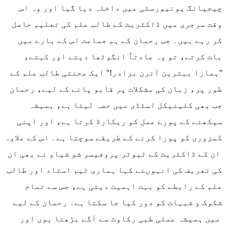
چیجیانگ یونیورسٹی میں داخلہ دیا گیا اور وہ اس
وقت سرجری میں ڈاکٹریٹ کے طالب علم کی تعلیم حاصل
کر رہے ہیں۔ جب رحمان کے ہم جماعت اس کے بارے میں
بات کرتے، تو وہ عادتاً انگوٹھا دیتے اور کہتے،
''ہمارا بہترین آئرن برادر!'' ایک محنتی طالب علم کے
طور پر، زبان کی مشکلات پر قابو پانے کے لیے، رحمان
جب بھی کلینیکل اسٹڈی میں حصہ لیتا ہے، ہمیشہ
سیکھنے کے پورے عمل کو ریکارڈ کرتا ہے، اور اپنی
کمزوری کو پورا کرنے کے طریقے سوچتا ہے۔ اس کے علاوہ
ان کے ڈاکٹریٹ کے ٹیوٹر پروفیسر شو شیاو نے بھی ان
کی تعریف کی انہوںنے کہا ہماری ٹیم استاد اور طالب
علم کے رابطے کو بہت اہمیت دیتی ہے، جس سے تمام
شکوک و شبہات کو دور کیا جا سکتا ہے۔ رحمان کے لیے
میں ہمیشہ عملی طبی رکاوٹ سے آگے بڑھتا ہوں اور