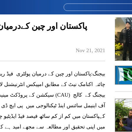
پاکستان اور چین کےدرمیان
Nov 21, 2021
بیجنگ:پاکستان اور چین کے درمیان پولٹری فیڈ ری
چائنہ اکنامک نیٹ کے مطابق امپیکس انٹرنیشنل لاہو
سیکشن کے پروڈکٹ مینیجر اور چائ
آف اینیمل سائنس اینڈ ٹیکنالوجی میں پی ایچ ڈی
کہپاکستان میں کم از کم ساٹھ فیصد فیڈ ایڈیٹیو 
میں اپنی تحقیق اور مطالعہ سے مجھے امید ہے 