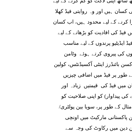
ھ ساتھ اپنی لاگت کو کم کرنے کے لیے
 ہے۔ تقریباً 85 فیصد مقامی کسان ہیں اور وہ روایتی فیڈ کھلا
 کرنے کے لیے محدود ہیں، اب کسان
یڈ کی افادیت کو بڑھانے کے لیے
 ایڈیٹیو پرندوں کے لیے مناسب
وں کی پیروی کرتے ہوئے وٹامن
کسن بائنڈرز اینٹی آکسیڈنٹس، کولین
 کے طور پر فیڈ میں اضافی چیزیں
 میں فیڈ کی قیمتیں زیادہ اور
ی پیداوار) کو اپنی صلاحیت کو
ل کے طور پر، سویا بین پولٹری/
کن پاکستانی مارکیٹ میں اونچی
ن دین میں رکاوٹ کی وجہ سے