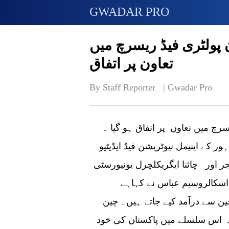
GWADAR PRO
 پولٹری فیڈ ریسرچ میں
تعاون پر اتفاق
By Staff Reporter   | 
Gwadar Pro
سرچ میں تعاون پر اتفاق ہو گیا ۔
ر کے اینیمل نیوٹریشن فیڈ ایڈیٹیو
نا ایگریکلچرل یونیورسٹی (CAU) بیجنگ کے کالج
 اسکالروسیم عباس نے کہاہے
چین سے درآمد کیے جاتے ہیں۔ چین
کہ اس سلسلے میں پاکستان کی خود