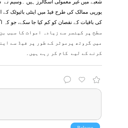
یورپی ممالک کی طرح فیڈ میں اینٹی بائیوٹک کے است
سطح پر کینسر سے زیادہ اموات کا سبب بن
میں گروتھ پرموٹر کے طور پر فیڈ سے این
کرنے کے لیے کام کر رہے ہیں۔
Release