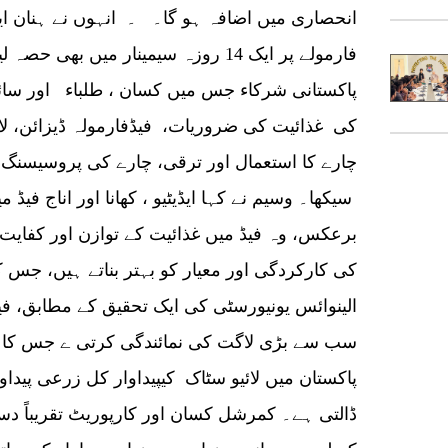
انحصاری میں اضافہ ہو گا۔ ۔ انہوں نے ہنان ای
پاکستانی شرکاء جس میں کسان ، طلباء اور سائ
کی غذائیت کی ضروریات، فیڈفارمولہ ڈیزائن، لائ
چارے کا استعمال اور ترقی، چارے کی پروسیسنگ 
سیکھا۔ وسیم نے کہا ایڈیٹیو ، کھانا اور اناج فی
برعکس، وہ فیڈ میں غذائیت کے توازن اور کفای
کی کارکردگی اور معیار کو بہتر بناتے ہیں، ج
الینوائس یونیورسٹی کی ایک تحقیق کے مطابق، فیڈ
ڈالتی ہے۔ کمرشل کسان اور کارپوریٹ تقریباً د