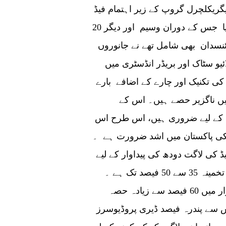
گریکلچرل گروپ کے زیر اہتمام فیڈ
فارمولے پر ایک 14 روزہ سیمینار میں بھی حصہ لیا جس کے دوران وسیم اور دیگر 20
نسدان بھی شامل تھے نے جانوروں
یو سٹاک اور بریڈر انڈسٹری میں
کی تکنیک اور چارے کے اضافے بارے
ڈ میں ناگزیر حصے ہیں۔ اس کے
ت کے لیے ضروری ہیں، اس طرح اس
س کی پاکستان میں اشد ضرورت ہے ۔
 کی لاگت دودھ کی پیداوار کے لیے
سب سے بڑی لاگت کی نمائندگی کرتی ے جس کا تخمینہ 35 سے 50 فیصد تک ہے ۔
پاکستان میں لائیو سٹاک کیپیداوار کل زرعی پیداوار میں 60 فیصد سے زیادہ حصہ
س سے پندرہ فیصد ڈیری پروڈیوسرز