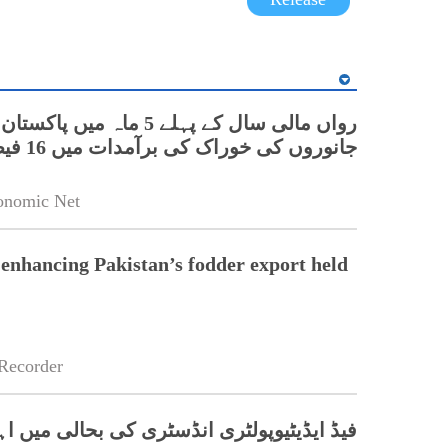
رواں مالی سال کے پہلے 5 ماہ می
جانوروں کی خوراک کی برآمدات میں 16 فیصد اضافہ
onomic Net
enhancing Pakistan’s fodder export held
Recorder
فیڈ ایڈیٹیوپولٹری انڈسٹری کی بحالی میں اہم