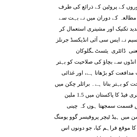
وروں کے پروٹین کے ذرائع کی طرف
 مطالعہ کے دوران میں نے بہت سے
جدید تکنیک اور مشینری استعمال کر
سیم نے ایس سی آئی انڈیکسڈ جرنلز
عنی ڈائٹری یئسٹ ـگلوکان
انڈوں سے بچاؤ کی صلاحیت کو بہتر
 مدافعت کو بڑھاتا ہے، اور غذائی
 کو بہتر بناتا ہے۔ برائلر چکن میں
نیکروٹک اینٹرائٹس کے ساتھ چیلنج کیا گیا ہے۔ پولٹری فیڈ کا پاکستان میں 1.5 ملین
وش قسمت سمجھتا ہوں کہ چینی
ن میں ہیڈ ٹیچر پروفیسر گوو یومنگ
ا موقع فراہم کیا، جو دونوں اس