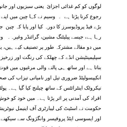
لوگوں کو کم غذائی اجزائ یعنی سبزیوں اور جان
رجوع کرنا پڑتا ہے ۔ وسیم نے کہا چین میں اپنے
بڑے فیڈ پروڈیوسرز کا دورہ کیا اور پایا کہ چین 
رہا ہے، جیسے پیلیٹنگ مشین، گرائنڈر وغیرہ۔ و
میں دو مقالے مشترکہ طور پر تصنیف کیے ہیں، ی
سپلیمینٹیشن انڈے کے چھلکے کی رنگت اور زرخیز 
بناتا ہے اور ساتھ ہی پالنے والی مرغیوں میں قوت
انکیپسولیٹڈ ضروری تیل اور نامیاتی تیزاب کی صحت
افراد کی آمدنی پر اثر پڑتا ہے۔ میں خود کو خ
حکومت نے اسٹیٹ کی لیبارٹری آف اینیمل نیوٹریش
اور ایسوسی ایٹڈ پروفیسر وانگژونگ سے سیکھنے ک