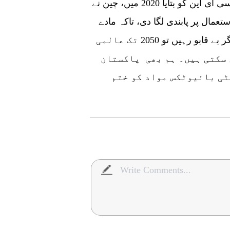
شعبے میں غیر معمولی اسکالرز ہیں ۔وسیم نے سی ای این کو بتایا 2020 میں، چین نے
عمال پر پابندی لگا دی، تاکہ مادے
کی باقیات کے نقصان کو کم کیا جا سکے، جو کہ اگر بے قابو رہیں تو 2050 تک عالمی
 سکتی ہیں۔ ہم بھی پاکستان
ٹی بائیوٹکس مواد کو ختم