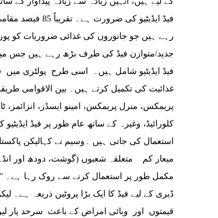
کے لیے ہیں، انہیں زیادہ سے زیادہ پیداوار کے سات
فیڈ ایڈیٹیو کی ضرورت
رہے ہیں جو جانوروں کی غذائی ضروریات کو پورا
جدید/متوازن فیڈ کی طرف بڑھ رہے ہیں جس میں ف
فیڈ ایڈیٹیو شامل ہیں۔ اسی طرح پولٹری میں فیڈ
غذائیت کی تکمیل کرتے ہیں۔ بین الاقوامی طریق
پریمکس، منرل پریمکس، امینو ایسڈز، انزائمز، ٹا
کلورائیڈ، وغیرہ کے ساتھ عام طور پر فیڈ ایڈیٹیو
استعمال کی جاتی ہیں ۔وسیم نے کہالیکن پاکستان
میعار کم متعلقہ شعبوں (گوشت، دودھ اور انڈے ک
مکمل طور پر استعمال کرنے سے روک رہا ہے۔ "مثا
ڈیری کے لیے فیڈ کا ایک بڑا پروٹین ذریعہ ہے۔ لی
قیمتوں اور وبائی امراض کے باعث سرحد پار لی