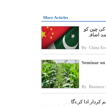
More Articles
ں پاکستان کی چین کو
By 
China Ec
Seminar on 
By 
Business 
 کردار ادا کرۓگا