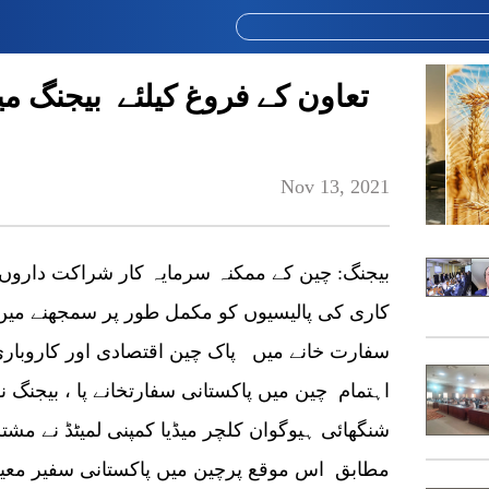
تعاون کے فروغ کیلئے بیجنگ می
Nov 13, 2021
بیجنگ: چین کے ممکنہ سرمایہ کار شراکت داروں
کاری کی پالیسیوں کو مکمل طور پر سمجھنے میں 
سفارت خانے میں پاک چین اقتصادی اور کاروباری ف
اہتمام چین میں پاکستانی سفارتخانے پا ، بیجنگ ن
شنگھائی ہیوگوان کلچر میڈیا کمپنی لمیٹڈ نے مشت
مطابق اس موقع پرچین میں پاکستانی سفیر معی