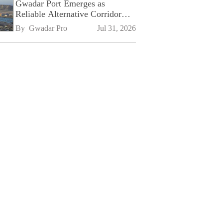
Gwadar Port Emerges as
Reliable Alternative Corridor
Amid Shifting Global Supply
By 
Gwadar Pro
Jul 31, 2026
Chains