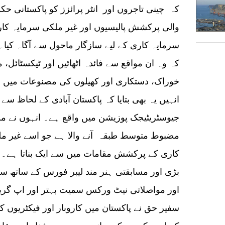
کہ چینی تاجروں اور انٹر پرائزز کو پاکستانی 
والی پرکشش پالیسیوں اور غیر ملکی سرمایہ کار
سرمایہ کاری کے لیے سازگار ماحول سے آگاہ کیا۔
کہ وہ ان مواقع سے فائدہ اٹھائیں اور ٹیکسٹائل
خوراک، دستکاری اور کھیلوں کی مصنوعات میں س
انہیں یہ بھی بتایا کہ پاکستان آبادی کے لحاظ سے د
جیوسٹریٹیجک پوزیشن میں واقع ہے۔ انہوں نے مز
مضبوط متوسط طبقہ آنے والا ہے جو اسے غیر مل
کاری کے پرکشش مقامات میں سے ایک بناتا ہے۔ ان
بڑی اور مسابقتی ہنر مند لیبر فورس کے ساتھ س
اور مواصلاتی نیٹ ورکس سمیت بہتر اور اپ گری
سفیر حق نے پاکستان میں کاروبار اور فیکٹریوں ک