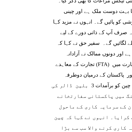
ی ٹیکس مراعات کا بھی ذکر کیا۔
کا بہت دوست ملک ہے اور چینی
ی کو پائیں گے۔ انہوں نے مزید کہا
ہ صرف آپ کے ذاتی دورے کے لیے
لے لگائیں گے۔ سفیر حق نے کہا کہ
ہے اور دونوں ممالک نے آزادانہ
تجارت کے معاہدے (FTA) کے دوسرے مرحلے پر دستخط کے بعد دو طرفہ تجارت میں
اور پاکستان کے درمیان دوطرفہ
تجارت میں نمایاں اضافہ ہوا ہے اور پاکستان کی چین کو برآمدات 3 بلین ڈالر کی
نگ میں پاکستانی سفارتخانے
 کے سرمایہ کاری کے ماحول
کرایا۔ انہوں نے کہا کہ چین
 کاری کرنے والا سب سے بڑا