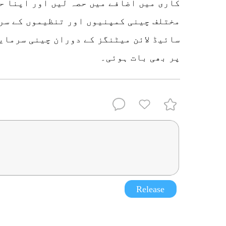
کاری میں اضافے میں حصہ لیں اور اپنا ح
مختلف چینی کمپنیوں اور تنظیموں کے سر
سائیڈ لائن میٹنگز کے دوران چینی سرمای
پر بھی بات ہوئی۔
Release