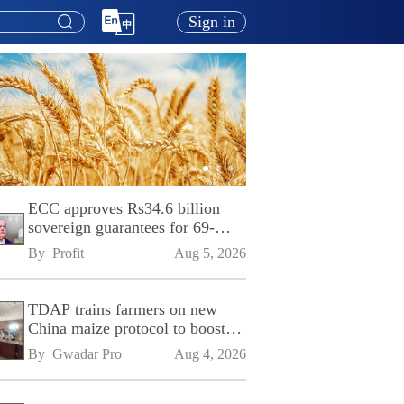
Sign in
ECC approves Rs34.6 billion
sovereign guarantees for 69-
kilometre Sialkot-Kharian
By 
Profit
Aug 5, 2026
Motorway
TDAP trains farmers on new
China maize protocol to boost
exports
By 
Gwadar Pro
Aug 4, 2026