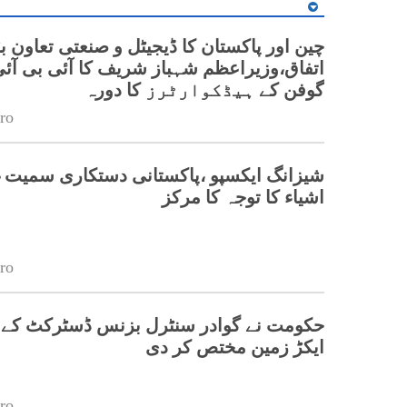
چین اور پاکستان کا ڈیجیٹل و صنعتی تعاون بڑ
اتفاق،وزیراعظم شہباز شریف کا آئی بی آئی
گوفن کے ہیڈکوارٹرز کا دورہ
ro
شیزانگ ایکسپو ،پاکستانی دستکاری سمیت 
اشیاء کا توجہ کا مرکز
ro
ایکڑ زمین مختص کر دی
ro