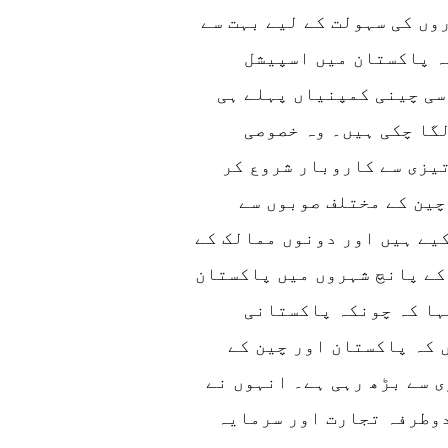
وں کی سہولت کے لیے بہت سے
ہ پاکستان میں اسپیشل
سی چینی کمپنیاں پہلے ہی
گا چکی ہیں۔ وہ خصوصی
یزی سے کاروبار شروع کر
چین کے مختلف صوبوں سے
یے ہیں اور دونوں ممالک کے
کے پانچ شہروں میں پاکستان
ہا کہ چونکہ پاکستانی
 کہ پاکستان اور چین کے
 سے بڑھ رہی ہے۔ انہوں نے
دوطرفہ تجارت اور سرمایہ