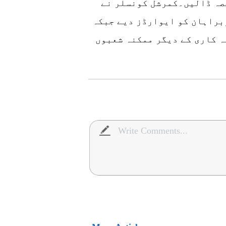
صہ ڈالیں۔کمرشل کونسلر نے
براہان کو ایوارڈز دیے جبکہ
ہ کاری کے دیگر ممکنہ شعبوں