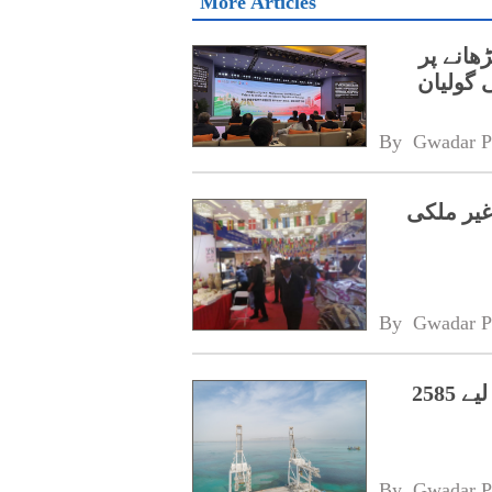
More Articles
ھانے پر
 گولیان
By 
Gwadar P
غیر ملکی
By 
Gwadar P
حکومت نے گوادر سنٹرل بزنس ڈسٹرکٹ کے لیے 2585
By 
Gwadar P