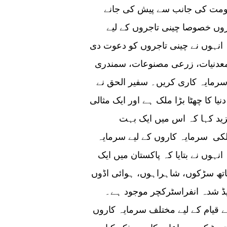
حکومت کی جانب سے پیش کی جانے
وں خصوصا چینی تاجروں کے لیے
 انہوں نے چینی تاجروں کو دعوت دی
، معدنیات، زرعی مصنوعات، سمندری
رمایہ کاری کریں۔ سفیر الحق نے
نیا کا چھٹا بڑا ملک ہے اور ایک مثالی
ید کہا کہ اس میں ایک بہت
کی سرمایہ کاروں کے لیے سرمایہ
ہوں نے بتایا کہ پاکستان میں ایک
اتھ سڑکوں، شاہراہوں، ہوائی اڈوں
ڈ شدہ انفراسٹرکچر موجود ہے۔
ے قیام کے لیے مختلف سرمایہ کاروں