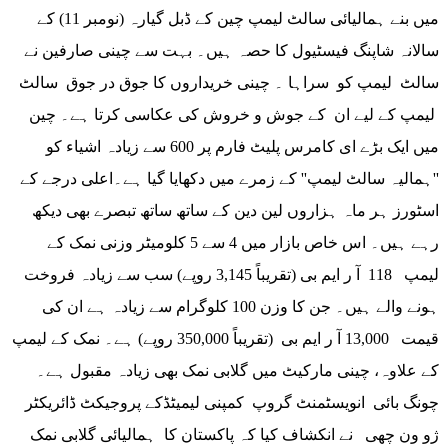
میں بنے ہمالیائی سالٹ لیمپ چین کے ڈبل گیارہ (نومبر 11) کے
سالانہ شاپنگ فیسٹیول کا حصہ ہیں۔ بہت سے چینی صارفین نے
سالٹ لیمپ کو سراہا ۔ چینی خریداروں کا جوق در جوق سالٹ
لیمپ کے لیے ان کے جوش و خروش کی عکاسی کرتا ہے۔ چین
میں ایک بڑے ای کامرس پلیٹ فارم پر 600 سے زیادہ اشیاء کو
''ہمالیہ سالٹ لیمپ'' کے زمرے میں دکھایا گیا ہے۔اعلی درجے کے
اسٹورز ہر ماہ ہزاروں لین دین کے ساتھ ساتھ تبصرے بھی دیکھ
رہے ہیں۔ اس خاص بازار میں 4 سے 5 کلومیٹر وزنی نمک کے
لیمپ 118 آ ر ایم بی (تقریباً 3,145 روپے) سب سے زیادہ فروخت
ہونے والے ہیں۔ جن کا وزن 100 کلوگرام سے زیادہ ہے ان کی
قیمت 13,000 آ ر ایم بی (تقریباً 350,000 روپے) ہے۔ نمک کے لیمپ
کے علاوہ، چینی مارکیٹ میں گلابی نمک بھی زیادہ مقبول ہے۔
چونگ بائی انویسٹمنٹ گروپ کمپنی لیمیٹڈکے پروجیکٹ ڈائریکٹر
ژو ون چھی نے انکشاف کیا کہ پاکستان کا ہمالیائی گلابی نمک