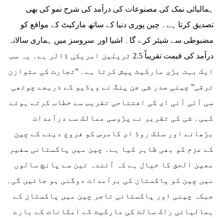
ہمالیائی نمک کی مصنوعات کی درآمد کی شرح نمو کی بھی
تصدیق کرتا ہے۔ چین پوری دنیا کے ساتھ مارکیٹ کے مواقع کو
مضبوطی سے شیئر کرے گا۔ اشیا اور سروسز میں ہماری سالانہ
درآمد کی قیمت تقریباً 2.5 ٹریلین امریکی ڈالر ہے۔ یہ سب
ایک بہت بڑی مارکیٹ پیش کرتا ہے۔ ''تجارت کی متوازن
ترقی'' چینی صدر شی جن پنگ نے ویڈیو کے ذریعے چوتھی
سی آئی آئی ای کی افتتاحی تقریب سے خطاب کرتے ہوئے
کہی۔ شی کی تقریر نے پڑوسی ممالک سے درآمدات
بڑھانے اور سلک روڈ ای کامرس کو فروغ دینے کے چین
کے عزم کو بھی ظاہر کیا ہے۔ چین میں پاکستانی سفیر
معین الحق کا خیال ہے کہ آئندہ تین سے پانچ سالوں
میں چین کو پاکستان کی برآمدات دوگنی ہو جائیں گی۔
جبکہ چینی اور پاکستانی تاجر چین میں پاکستان کے
ہمالیائی راک سالٹ کی مارکیٹ کے امکانات کے بارے