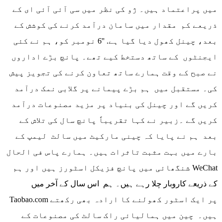
میں پراعتماد ہیں۔ ژو کی نظر میں سی آئی آئی ای کے
ذریعے کم مقدار میں سامان درآمد کرنے کی کوشش کے
بعد، چینل کھول دیا گیا ہے. ''6 نومبر کو، ہم نے کئی
ایجنٹوں کے ساتھ دستخط کیے تھے۔ پانچ بڑے اداروں
نے صبح کے وقت ہمارے ساتھ تعاون کرنے کی تجویز پیش
کی۔ مستقبل میں ہم بڑے پیمانے پر گلابی نمک درآمد
کریں گے اور چینل کی بنیاد پر مزید مصنوعات درآمد
کریں گے ۔زبیر نے کہا تقریباً پانچ سال کی تلاش کے
بعد ہم نے پایا کہ چینی مارکیٹ میں سالٹ لیمپ کے
بارے میں بہت مثبت تاثرات ہیں۔ ہمارے پاس فی الحال
شنگھائی میں پانچ فزیکل اسٹورز ہیں اور ہم WeChat
کے ذریعے کاروبار چلا رہے ہیں۔ ہم اس سال کے آخر میں
Taobao.com پر ایک اسٹور کھولنے کا ارادہ بھی رکھتے
ہیں۔ چین میں ہمالیائی راک سالٹ کی مصنوعات کے