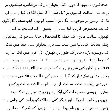
صحافیوں نے بوتھ کا دورہ کیا۔ پچھلی بار کے برعکس، شیلفوں پر
بہت سے سالٹ لیمپوں پر ''بک شدہ'' کا لیبل لگا دیا گیا ہے، یہاں
تک کہ زمین پر موجود مہنگے بڑے لیمپ کو بھی کچھ سخی گاہکوں
کے لیے مخصوص کر دیا گیا ہے۔ ان لیمپوں کے لیے پنجاب کے
کھیوڑہ سالٹ مائن کے نمک کا استعمال جاتا ہے جو کہ ہمالیائی
پنک سالٹ کی دنیا میں سب سے بڑی پیداوار ہے۔ دنیا میں نمک
کے دوسرے بڑے ذخائر کے طور پر، کھیوڑہ کی کان میں ایک اندازے
کے مطابق 1 بلین ٹن سے زیادہ نمک کا ذخیرہ موجود ہے۔
1838 میں کان کنی شروع ہونے کے بعد سے، سالانہ 350,000 ٹن سے
زیادہ چٹانی نمک تیار کیا گیا ہے جس کی خالصیت 98 فی صد ہے۔
خوردنی پنک سالٹ ، سالٹ لیمپ، باتھ سالٹ ، سالٹ برکس
وغیرہ جیسی مصنوعات کی ایک وسیع رینج تیار ہونے کے بعد
چین، برطانیہ، امریکہ اور دیگر کئی ممالک کو برآمد کی جاتی ہے،
جس سے دنیا بھر میں نام پیدا ہوتا ہے۔ چینی کسٹمز کے مطابق