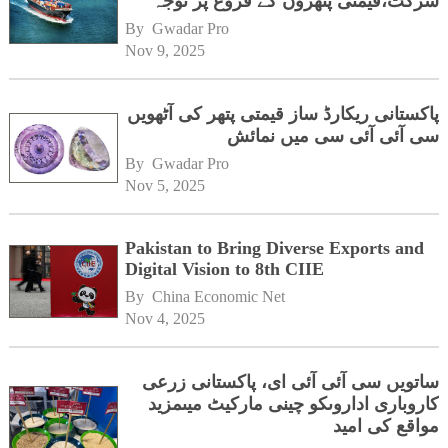
شرکت،قیمتی پتھروں کے فروغ پر توجہ
By 
Gwadar Pro
Nov 9, 2025
پاکستانی ریکارڈ ساز قیمتی پتھر کی آٹھویں
سی آئی آئی سی میں نمائش
By 
Gwadar Pro
Nov 5, 2025
Pakistan to Bring Diverse Exports and
Digital Vision to 8th CIIE
By 
China Economic Net
Nov 4, 2025
ساتویں سی آئی آئی ای، پاکستانی زرعی
کاروباری اداروںکو چینی مارکیٹ میںمزید
مواقع کی امید