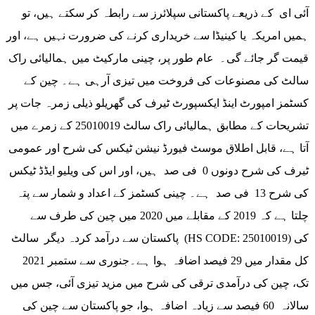
آئی ای کے ذریعے پاکستانی سپلائرز سے رابطہ کر سکتے ہیں، تو
ہمیں امریکہ یا کینیڈا سے خریداری کرنے کی ضرورت نہیں ہے، اور
قیمت گر جائے گی۔ عام طور پر، چینی مارکیٹ میں ہمالیائی راک
سالٹ کی مصنوعات کی فروخت میں تیزی آرہی ہے۔ چین کے
کسٹمز امپورٹ اینڈ ایکسپورٹ ٹیرف کی گھریلو ذیلی زمرہ جات پر
تشریحات کے مطابق ہمالیائی راک سالٹ 25010019 کے زمرے میں
آتا ہے، قابل اطلاق موسٹ فیورڈ نیشن ٹیکس کی شرح اور عمومی
ٹیرف کی شرح دونوں 0 فی صد ہیں، اور اس کی ویلیو ایڈڈ ٹیکس
کی شرح 13 فی صد ہے۔ چینی کسٹمز کے اعداد و شمار سے پتہ
چلتا ہے کہ 2019 کے مقابلے میں 2020 میں چین کی طرف سے
پاکستان سے درآمد کردہ دیگر سالٹ (HS CODE: 25010019) کی
کل مقدار میں 29 فیصد اضافہ ہوا ہے۔جنوری سے ستمبر 2021
تک، چین کی درآمدی ترقی کی شرح میں مزید تیزی آئی، جس میں
سالانہ 60 فیصد سے زیادہ اضافہ ہوا، جو پاکستان سے چین کی