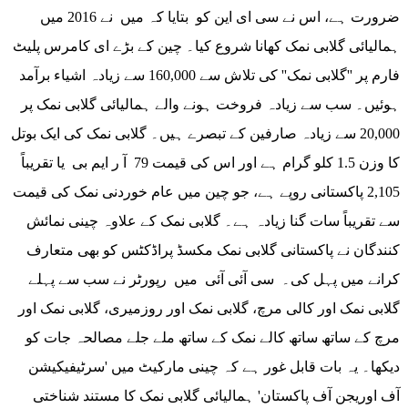
ضرورت ہے، اس نے سی ای این کو بتایا کہ میں نے 2016 میں
ہمالیائی گلابی نمک کھانا شروع کیا۔ چین کے بڑے ای کامرس پلیٹ
فارم پر ''گلابی نمک'' کی تلاش سے 160,000 سے زیادہ اشیاء برآمد
ہوئیں۔ سب سے زیادہ فروخت ہونے والے ہمالیائی گلابی نمک پر
20,000 سے زیادہ صارفین کے تبصرے ہیں۔ گلابی نمک کی ایک بوتل
کا وزن 1.5 کلو گرام ہے اور اس کی قیمت 79 آ ر ایم بی یا تقریباً
2,105 پاکستانی روپے ہے، جو چین میں عام خوردنی نمک کی قیمت
سے تقریباً سات گنا زیادہ ہے۔ گلابی نمک کے علاوہ چینی نمائش
کنندگان نے پاکستانی گلابی نمک مکسڈ پراڈکٹس کو بھی متعارف
کرانے میں پہل کی۔ سی آئی آئی میں رپورٹر نے سب سے پہلے
گلابی نمک اور کالی مرچ، گلابی نمک اور روزمیری، گلابی نمک اور
مرچ کے ساتھ ساتھ کالے نمک کے ساتھ ملے جلے مصالحہ جات کو
دیکھا۔ یہ بات قابل غور ہے کہ چینی مارکیٹ میں 'سرٹیفیکیشن
آف اوریجن آف پاکستان' ہمالیائی گلابی نمک کا مستند شناختی