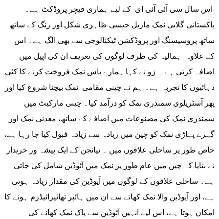
اس سال سی آئی آئی ای کے لیے ہماری فیچر پروڈکٹ ہے۔
پاکستانی گلابی نمک ماربل جیسی ظاہری شکل اور رنگ کے ساتھ
ساتھ پروسیسنگ اور پروڈکشن ٹیکنالوجی سے بھی الگ ہے۔ اس
کے علاوہ ہمالیہ کی طرف لوگوں کی تعریف ان کی اپیل میں
اضافہ کرتی ہے۔ ژو نے کہا ہمارے پاس نمک فروخت کرنے کا کئی
دہائیوں کا تجربہ ہے۔ ہم نے چینی مقامی نمک بیچنا شروع کیا اور
پھر آسٹریلوی سمندری نمک کو درآمد کیا۔ چینی مارکیٹ میں
سمندری نمک کی مصنوعات میں اضافے کے ساتھ، معدنی نمک اور
گہرے پہاڑی نمک کو چین میں زیادہ سے زیادہ قبول کیا جا رہا ہے،
خاص طور پر ساحلی علاقوں میں ۔ تیانجن کے ایک پیشہ ور خریدار
نے بتایا کہ چین میں عام طور پر نمک میں آئوڈین شامل کی جاتی
ہے۔ ساحلی علاقوں کے لوگوں میں آیوڈین کی مقدار زیادہ ہوتی
ہے، اور آیوڈین والا نمک کھانے سے ان میں ہائپر تھائیرائیڈزم ہونے کا
امکان ہوتا ہے، اس لیے انہیں آئوڈین سے پاک نمک کھانے کی