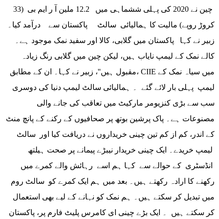
چین نے 2020 کی پہلی ششماہی میں 12.2 ملین آ ر ایم بی (33
کروڑ روپے) مالیت کا ہمالیائی سالٹ پاکستان سے درآمد کیا۔
زبیر نے کہا پاکستان میں گلابی، کالا اور سفید نمک موجود ہے۔
کالے نمک کے لیمپ نایاب ہیں، لیکن چین میں گلابی رنگ زیادہ
مقبول ہیں''، زبیر نے کہا۔ ان کے مطابق، CIIE میں سیاہ نمک کے
لیمپ پہلی بار لائے گئے ۔ ہمالیائی سالٹ لیمپ دنیا کی دوسری
سب سے بڑی کنزیومر مارکیٹ میں تعاقب کی جانے والی
مصنوعات ہے۔ پاک پرشین بوتھ پر صحافیوں کے رکنے کے پانچ منٹ
کے اندر، کم از کم تین چینی خریداروں نے دریافت کیا اور سالٹ
لیمپ خریدے۔ ایک چینی خریدار نیبڑے پیمانے پر صحت ہیلتھ
انڈسٹری کے حوالے سے کہا ہم اسے رہائش والے کمرے میں
رکھنے کا ارادہ رکھتے ہیں۔ بعد میں ہم ایک کمرے کو سالٹ روم
میں تبدیل کر سکتے ہیں۔ ہم نمک کو نہانے کے لیے بھی استعمال
کر سکتے ہیں ۔ ایک بڑے چینی ای کامرس پلیٹ فارم پر، پاکستان