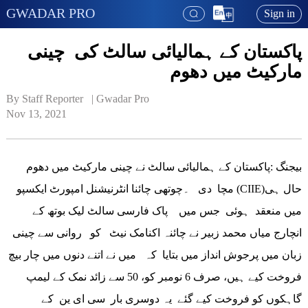
GWADAR PRO
Sign in
پاکستان کے ہمالیائی سالٹ کی چینی
مارکیٹ میں دھوم
By Staff Reporter   | 
Gwadar Pro
Nov 13, 2021
بیجنگ :پاکستان کے ہمالیائی سالٹ نے چینی مارکیٹ میں دھوم
مچا دی ۔چوتھی چائنا انٹرنیشنل امپورٹ ایکسپو (CIIE)حال ہی
میں منعقد ہوئی جس میں پاک فارسی سالٹ لیک بوتھ کے
انچارج میاں محمد زبیر نے چائنہ اکنامک نیٹ کو روانی سے چینی
زبان میں پرجوش انداز میں بتایا کہ میں نے اتنے دنوں میں چار بیچ
فروخت کیے ہیں، صرف 6 نومبر کو، 50 سے زائد نمک کے لیمپ
گاہکوں کو فروخت کیے گئے یہ دوسری بار سی ای ین کے