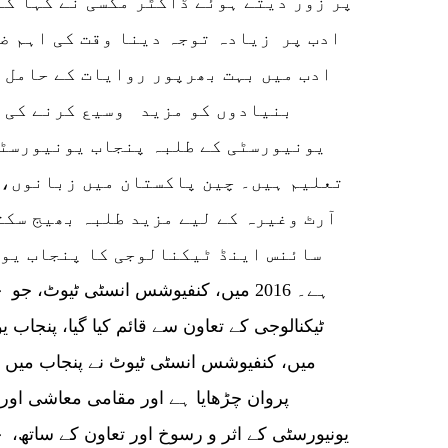
پر زور دیتے ہوئے ڈاکٹر مگسی نے کہا کہ
ادب پر زیادہ توجہ دینا وقت کی اہم ض
ادب میں بہت بھرپور روایات کے حامل 
بنیادوں کو مزید وسیع کرنے کی ص
یونیورسٹی کے طلبہ پنجاب یونیورسٹی 
تعلیم ہیں۔ چین پاکستان میں زبانوں، 
آرٹ وغیرہ کے لیے مزید طلبہ بھیج سکت
سائنس اینڈ ٹیکنالوجی کا پنجاب یو
ہے۔ 2016 میں، کنفیوشس انسٹی ٹیوٹ، 
ٹیکنالوجی کے تعاون سے قائم کیا گیا، پنجاب
میں، کنفیوشس انسٹی ٹیوٹ نے پنجاب میں 
پروان چڑھایا ہے اور مقامی معاشی اور
یونیورسٹی کے اثر و رسوخ اور تعاون کے ساتھ، 