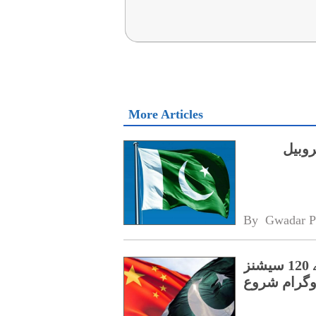
More Articles
روبیل
By 
Gwadar P
پنجاب کے اسپیشل پروٹیکشن یونٹ کے لیے 120 سیشنز
روگرام شروع