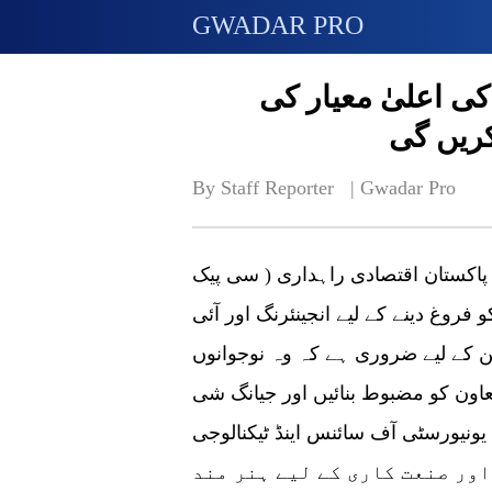
GWADAR PRO
ی اعلیٰ معیار کی
کریں گی
By Staff Reporter   | 
Gwadar Pro
ن پاکستان اقتصادی راہداری ( سی پیک
فروغ دینے کے لیے انجینئرنگ اور آئی
ن کے لیے ضروری ہے کہ وہ نوجوانوں
عاون کو مضبوط بنائیں اور جیانگ شی
یونیورسٹی آف سائنس اینڈ ٹیکنالوجی (JXUST) اس سلسلے میں مدد فراہم کر
اور صنعت کاری کے لیے ہنر مند