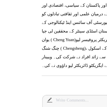
 اور پاکستان کے سیاسی، اقتصادی اور
درمیان علمی اور ثقافتی تبادلوں کو
ورسٹی آف سائنس اینڈ ٹیکنالوجی کے
ن اسٹڈی سینٹر کے محققین لی جیا(Li Jia) چنگ فن جیان ( Zeng Fanjian)، چنگ
یوان ( Cheng Yuan)اور بین الاقوامی تبادلہ اور تعاون ڈویژن کے ڈائریکٹر پروفیسر لیو
چنگ شنگ ( Chengsheng)، اساتذہ، گریجویٹ طلبائ، اور غیر ملکی زبانوں کے اسکول
کے انڈر گریجویٹ سمیت مجموعی طور پر 70 سے زائد افراد نے شرکت کی۔ ویبینار
یگزیکٹو ڈائریکٹر لیو داؤوی نے کی۔