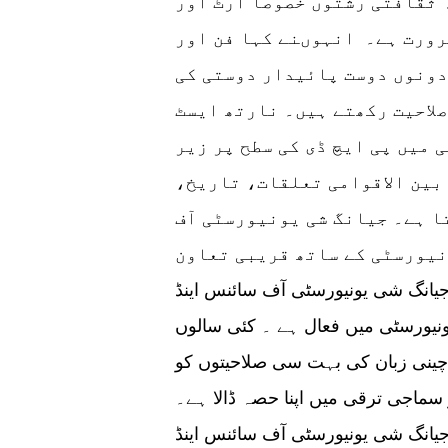
 ثقافتی رشتوں خصوصاً آرٹ اور
رورت ہے۔ انہوںنے کہا فن اور
دونوں دوست پائیدار دوستی کی
لاحیت رکھتے ہیں۔ نارتھ ایسٹ
میں پی ایچ ڈی کی سطح پر زیر
بین الاقوامی تعلقات، تاریخ،
ا ہے۔ جیانگ شی یونیورسٹی آف
نیورسٹی کے ساتھ قریبی تعاون
جو جیانگ شی یونیورسٹی آف سائنس اینڈ
 یونیورسٹی میں فعال ہے ۔ کئی سالوں
چینی زبان کی بہت سی صلاحیتوں کو
 سماجی ترقی میں اپنا حصہ ڈالا ہے۔
جیانگ شی یونیورسٹی آف سائنس اینڈ