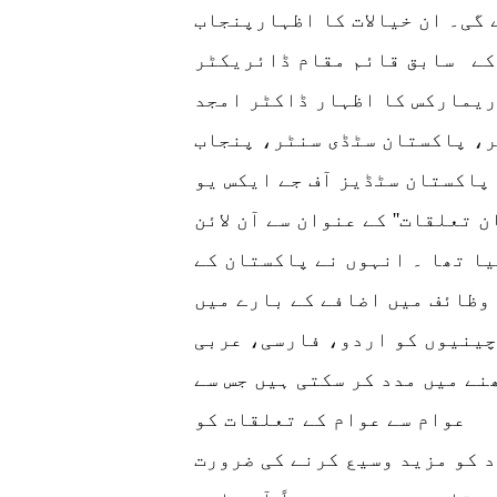
 گی۔ ان خیالات کا اظہارپنجاب
کے سابق قائم مقام ڈائریکٹر
ریمارکس کا اظہار ڈاکٹر امجد
، پاکستان سٹڈی سنٹر، پنجاب
پاکستان سٹڈیز آف جے ایکس یو
 تعلقات'' کے عنوان سے آن لائن
ا تھا ۔ انہوں نے پاکستان کے
 وظائف میں اضافے کے بارے میں
چینیوں کو اردو، فارسی، عربی
نے میں مدد کر سکتی ہیں جس سے
 عوام سے عوام کے تعلقات کو
 کو مزید وسیع کرنے کی ضرورت