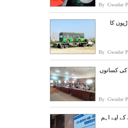
By 
Gwadar P
ڑیوں کا
By 
Gwadar P
 کی کسانوں
By 
Gwadar P
کے لیے اہم