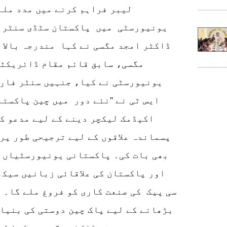
لیبر فراہم کرنے میں مدد ملے
یونیورسٹی میں پاکستان سٹڈی سنٹر 
ڈاکٹر امجد مگسی نے کہا مندرجہ بالا 
مگسی، سابق قائم مقام ڈائریکٹر
یونیورسٹی نے کیا، جنہیں سنٹر فار 
ایس ٹی نے ''نئے دور میں چین پاکستان
اکیڈمک لیکچر دینے کے لیے مدعو کی
پسماندہ علاقوں کے لیے ترجیحی طور پر
بھی بات کی۔ پاکستانی یونیورسٹیاں 
اور پاکستان کی علاقائی زبانیں سیکھ
سی پیک کی صنعت کاری کو فروغ ملے گا۔
بڑھانے کے لیے پاک چین دوستی کی بنیاد