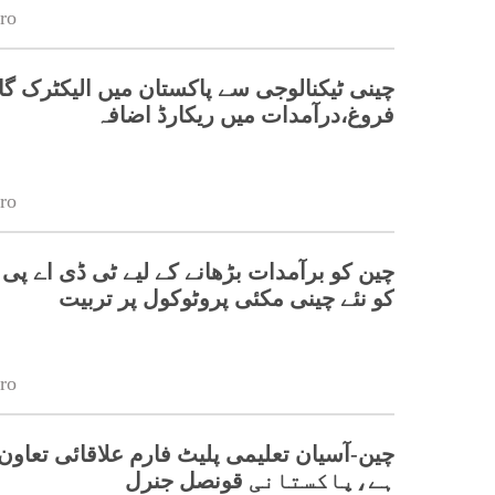
ro
چینی ٹیکنالوجی سے پاکستان میں الیکٹرک گا
فروغ،درآمدات میں ریکارڈ اضافہ
ro
چین کو برآمدات بڑھانے کے لیے ٹی ڈی اے پی
کو نئے چینی مکئی پروٹوکول پر تربیت
ro
چین-آسیان تعلیمی پلیٹ فارم علاقائی تعاون 
ہے،پاکستانی قونصل جنرل