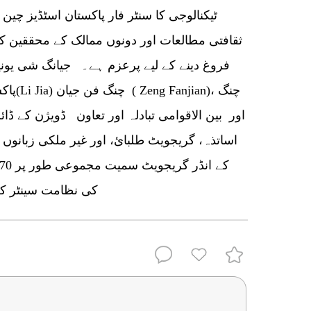
ٹیکنالوجی کا سنٹر فار پاکستان اسٹڈیز چین
ثقافتی مطالعات اور دونوں ممالک کے محققین کے 
فروغ دینے کے لیے پرعزم ہے۔ جیانگ شی یونی
پاکستا
کی نظامت سینٹر کے ا