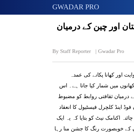
GWADAR PRO
ان اور چین کے درمیان
By Staff Reporter   | 
Gwadar Pro
بیجنگ:پاکستانی کھانوں کو ایک طویل تاریخی روایت اور کھانا پکانے کی عمدہ
کھانوں میں شمار کیا جاتا ہے۔ اس
کے درمیان ثقافتی روابط کو مضبوط
ڈ اینڈ کلچرل فیسٹیول کا انعقاد
ئنہ اکنامک نیٹ کو بتایا کہ یہ ایک
کے خوبصورت رنگ کا جشن منا رہا