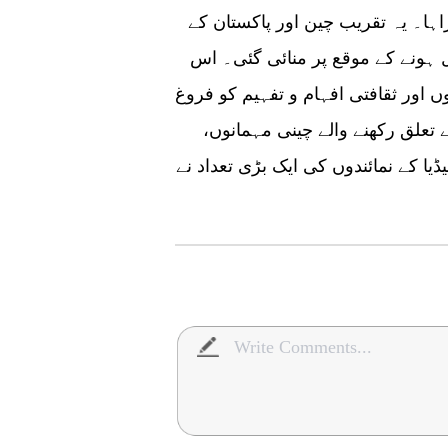
اہا۔ یہ تقریب چین اور پاکستان کے
ات کے قیام کے 70 سال مکمل ہونے کے موقع پر منائی گئی۔ اس
 اور ثقافتی افہام و تفہیم کو فروغ
 تعلق رکھنے والے چینی مہمانوں،
یا کے نمائندوں کی ایک بڑی تعداد نے