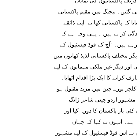
ذریعے پاکستانیوں کی نمایاں
کی گئیں۔ بیجنگ میں مقیم پاکستانی
ا کہ پاکستانی کھا نے اپنے ذائقے
ندگی کر تے ہیں ۔ یہی وجہ ہے کہ
ہے ہیں۔ ''آج کے فوڈ فیسٹیول کے
یگر مختلف پاکستانی لذیذ کھانوں میں
اور دیگر غیر ملکی مہمانوں کے لیے
ف کرانے کا ایک بڑا اقدام اٹھایا۔
 کلچر پورے چین میں مزید مقبول ہو
ے مشہور اردو چینی شاعر ژانگ
کئی بار پاکستان کا دورہ کیا اور
ہ ہے۔ انہوں نے کہا کہ جہاں
ں نے اس فوڈ فیسٹیول کے لیے مشہور