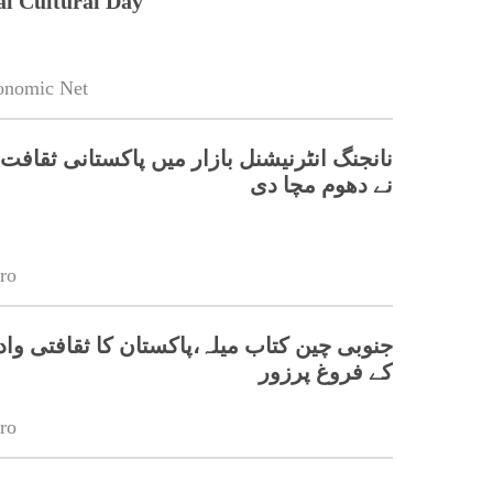
al Cultural Day
onomic Net
نانجنگ انٹرنیشنل بازار میں پاکستانی ثقافت 
نے دھوم مچا دی
ro
جنوبی چین کتاب میلہ،پاکستان کا ثقافتی واد
کے فروغ پرزور
ro