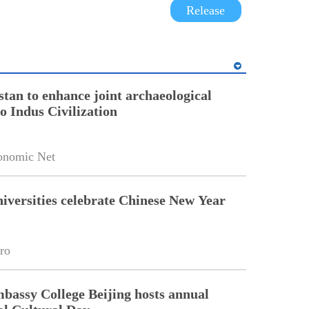
Release
stan to enhance joint archaeological
o Indus Civilization
onomic Net
niversities celebrate Chinese New Year
ro
bassy College Beijing hosts annual