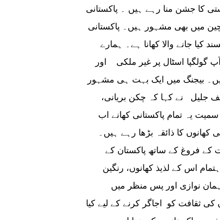
ی کا جشن منا رہے ہیں ۔ پاکستانی
 چین میں بھی مشہور ہیں۔ پاکستانی
 کیا جانے والا کھانا ہے۔ ہمارے
 گولگپا اسٹال پر غیر ملکی اور
یں۔ بیجنگ میں ایک بہت ہی مشہور
صف جلیل نے کہا کہ چکن بریانی،
میت یہ تمام پاکستانی کھانے اب
کھانوں کا ذائقہ بڑھا رہے ہیں۔
فت کے فروغ کے ساتھ پاکستان کے
تمام اس کے لذیذ کھانوں، رنگین
ان نوازی اور پس منظر میں
کی ثقافت کو اجاگر کرنے کے لیے کیا