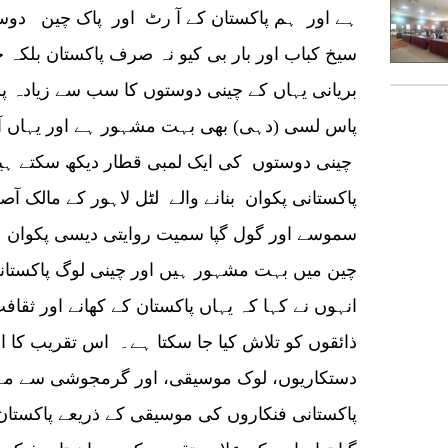
ہے اور ہم پاکستان کے آ رٹ اور پاک چین دوست
سیخ کباب اور بار بی کیو نہ صرف پاکستان بلکہ
بریانی یہاں کے چینی دوستوں کا سب سے زیادہ پسند
پاس لسی (دہی) بھی بہت مشہور ہے اور یہاں آپ
چینی دوستوں کی ایک لمبی قطار دیکھ سکتے ہ
پاکستانی پکوان بنانے والے لٹل لاہور کے مالک آ
سموسے اور گول گپا سمیت روایتی دیسی پکوان س
چین میں بہت مشہور ہیں اور چینی لوگ پاکستانی 
انہوں نے کہا کہ یہاں پاکستان کے کھانے اور ثقا
ذائقوں کو تلاش کیا جا سکتا ہے۔ اس تقریب کا اہ
دستکاریوں، لوک موسیقی، اور گرمجوشی سے مہم
پاکستانی فنکاروں کی موسیقی کے ذریعے پاکستان 