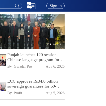
Sign in
Punjab launches 120-session
Chinese language program for
SPU
By 
Gwadar Pro
Aug 6, 2026
ECC approves Rs34.6 billion
sovereign guarantees for 69-
kilometre Sialkot-Kharian
By 
Profit
Aug 5, 2026
Motorway