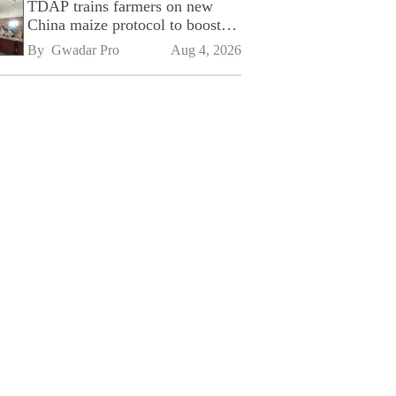
TDAP trains farmers on new
China maize protocol to boost
exports
By 
Gwadar Pro
Aug 4, 2026