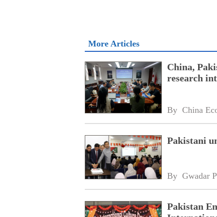
More Articles
China, Paki
research int
By 
China Ec
Pakistani u
By 
Gwadar P
Pakistan Em