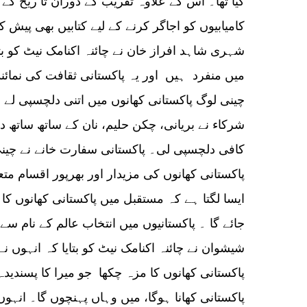
گیا تھا۔ اس کے علاوہ تقریب کے دوران تا ریخ کے 
کامیابیوں کو اجاگر کرنے کے لیے کتابیں بھی پیش 
شہری شاہد افراز خان نے چائنہ اکنامک نیٹ کو بتای
میں منفرد ہیں اور یہ پاکستانی ثقافت کی نمائ
چینی لوگ پاکستانی کھانوں میں اتنی دلچسپی لے ر
شرکاء نے بریانی، چکن حلیم، نان کے ساتھ ساتھ د
کافی دلچسپی لی۔ پاکستانی سفارت خانے نے چینی 
پاکستانی کھانوں کی مزیدار اور بھرپور اقسام متعار
ایسا لگتا ہے کہ مستقبل میں پاکستانی کھانوں کا
جائے گا ۔ پاکستانیوں میں انتخاب عالم کے نام س
شیشوان نے چائنہ اکنامک نیٹ کو بتایا کہ انہوں نے 
پاکستانی کھانوں کا مزہ چکھا جو میرا کا پسندید
پاکستانی کھانا ہوگا، میں وہاں پہنچوں گا۔ انہو