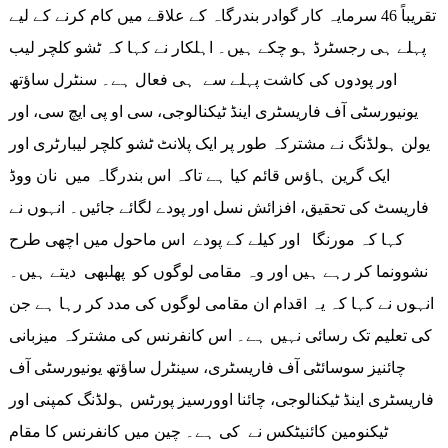
تقریباً 46 سرمایہ کار گوادر بندرگاہ کے علاقے میں کام کرنے کے لیے
پہلے ہی رجسٹرڈ ہو چکے ہیں۔ اہلکار نے کہا کہ ٹشو کلچر لیب
اور پودوں کی کاشت پہلے سے ہی فعال ہے۔ سنٹرل ساؤتھ
یونیورسٹی آف فاریسٹری اینڈ ٹیکنالوجی، سی او پی ایچ سی، اور
یولن ہولڈنگ نے مشترکہ طور پر ایک پلانٹ ٹشو کلچر لیبارٹری اور
ایک گرین ہاؤس قائم کیا ہے تاکہ اس بندرگاہ میں نان ووڈ
فاریسٹ کی تحقیق، افزائش نسل اور پودے لگائے جائیں۔ انہوں نے
کہا کہ مورنگا اور کیلے کے پودے اس ماحول میں اچھی طرح
نشوونما کر رہے ہیں اور وہ مقامی لوگوں کو پھلبھی دیتے ہیں۔
انہوں نے کہا کہ یہ اقدام ان مقامی لوگوں کی مدد کر رہا ہے جن
کی تعلیم تک رسائی نہیں ہے۔ اس کانفرنس کی مشترکہ میزبانی
چائنیز سوسائٹی آف فاریسٹری، سینٹرل ساؤتھ یونیورسٹی آف
فاریسٹری اینڈ ٹیکنالوجی، چائنا اوورسیز پورٹس ہولڈنگ کمپنی اور
ٹیکنومین کائنیٹکس نے کی ہے۔ چین میں کانفرنس کا مقام