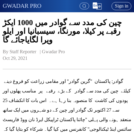
GWADAR PRO
Sign in
چین کی مدد سے گوادر میں 1000 ایکڑ
رقبے پر کیلا، مورنگا، سیسبانیا اور ایلو
ویرا لگایاجائے گا
By Staff Reporter   | 
Gwadar Pro
Oct 29, 2021
گوادر: پاکستان ''گرین گوادر'' اور مقامی زراعت کو فروغ دینے
کیلئے چین کی مدد سے گوادر کے بڑے رقبے پر مناسب پھلوں اور
پودوں کی کاشت کا منصوبہ بنا رہا ہے۔ اس بات کا انکشاف 25
سے 27 اکتوبر تک گوادر اور چین کے دو شہروں میں ایک ساتھ
منعقد ہونے والی پہلی ''چائنا پاکستان ٹراپیکل ایرڈ نان ووڈ فاریسٹ
سائنس اینڈ ٹیکنالوجی'' کانفرنس میں کیا گیا۔ شرکاء کو بتایا گیا کہ