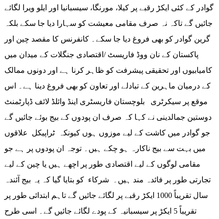
گوادر کے کئی ایکڑ رقبے پر کیلا، مورنگا، سیسبانیا اور ایلو ویرا لگائے
جائیں گے تاکہ نہ صرف مقامی معیشت کو سہارا دیا جا سکے بلکہ
گرین گوادر کو بھی فروغ دیا جا سکے۔ کانفرنس کا مقصد چین اور
پاکستان کے نان ووڈ فاریسٹ /اقتصادی جنگلات کے میدان میں
کامیابیوں اور تحقیقی پیشرفت کو ظاہر کرنا ہے اور دونوں ممالک
کے درمیان ماہرین کے تبادلے اور تعاون کو بھی فروغ دینا ہے۔ اس
موقع پر سیکرٹری بلوچستان فاریسٹری اینڈ وائلڈ لائف ڈپارٹمنٹ
دوستین جمالدینی نے کہا کہ صرف ان پودوں کے بیج بوئے جائیں گے
جو گوادر میں کاشت کے لیے موزوں ہوں کیونکہ ٹراپیکل علاقوں
میں بہت سے بیج ناکارہ ہو چکے ہیں۔ توجہ ان پودوں پر ہے جو
مقامی لوگوں کے لیے اقتصادی طور پر اچھے ہیں یا چین کے لیے
تجارتی طور پر فائدہ مند ہیں۔ شرکاء کو بتایا گیا کہ یہ بیج آئندہ
سال تقریباً 1000 ایکڑ رقبے پر لگائے جائیں گے تاہم ابتدائی طور پر
تقریباً 5 ایکڑ پر سیسبانیہ کے پودے لگائے جائیں گے۔ اسی طرح