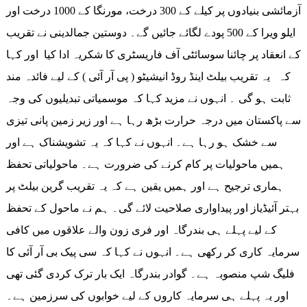
آزمائشی بنیادوں پر کیلے کے 300 درخت، مورنگا کے 1000 درخت اور
ایلو ویرا کے 500 پودے لگائے جائیں گے۔ دوستین جمالدینی نے تقریب
کے انعقاد پر چائنا سوسائٹی آف فاریسٹری کا شکریہ ادا کیا اور کہا
کہ یہ تقریب بیلٹ اینڈ روڈ انیشیٹو ( پی آر آئی ) کے لیے فائدہ مند
ثابت ہو گی ۔ انہوں نے مزید کہا کہ موسمیاتی تبدیلیوں کی وجہ
سے پاکستان میں درجہ حرارت بڑھ رہا ہے اور زیر زمین پانی تیزی
سے خشک ہو رہا ہے۔ انہوں نے کہا کہ یہ تشویشناک ہے اور
ہمیں ماحولیات پر کام کرنے کی ضرورت ہے۔ ماحولیاتی تحفظ
ہماری ترجیح ہے اور ہمیں یقین ہے کہ یہ تقریب گرین بیلٹ پر
بہتر آئیڈیاز اور پیداواری صلاحیت لائے گی۔ ہم نے ماحول کے تحفظ
کے لیے پہلے ہی بندرگاہ اور فری زون والے علاقوں میں کافی
سرمایہ کاری کر رکھی ہے۔ انہوں نے کہا کہ سی پیک بی آر آئی کا
فلیگ شپ منصوبہ ہے۔ گوادر بندرگاہ ایک بار ترک کردی گئی تھی
اور یہ پہلے ہی سرمایہ کاروں کے لیے خوابوں کی سرزمین ہے۔