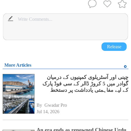
Release
More Articles
چینی اور آسٹریلوی کمپنیوں کے درمیان
گوادر میں 5 کروڑ ڈالر کے سی فوڈ پارک
کے لیے مفاہمتی یادداشت پر دستخط
By 
Gwadar Pro
Jul 14, 2026
An era ends as renowned Chinese Urdu