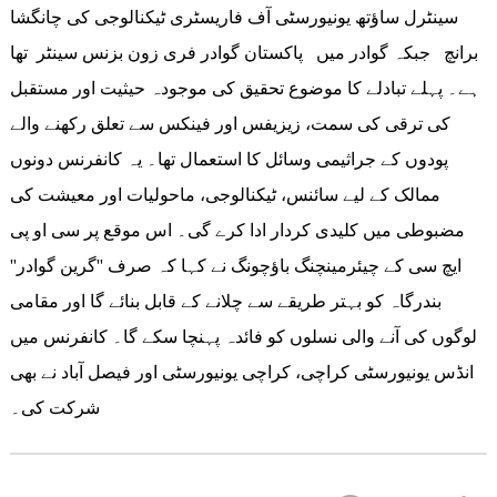
سینٹرل ساؤتھ یونیورسٹی آف فاریسٹری ٹیکنالوجی کی چانگشا
برانچ جبکہ گوادر میں پاکستان گوادر فری زون بزنس سینٹر تھا
ہے۔ پہلے تبادلے کا موضوع تحقیق کی موجودہ حیثیت اور مستقبل
کی ترقی کی سمت، زیزیفس اور فینکس سے تعلق رکھنے والے
پودوں کے جراثیمی وسائل کا استعمال تھا۔ یہ کانفرنس دونوں
ممالک کے لیے سائنس، ٹیکنالوجی، ماحولیات اور معیشت کی
مضبوطی میں کلیدی کردار ادا کرے گی۔ اس موقع پر سی او پی
ایچ سی کے چیئرمینچنگ باؤچونگ نے کہا کہ صرف ''گرین گوادر''
بندرگاہ کو بہتر طریقے سے چلانے کے قابل بنائے گا اور مقامی
لوگوں کی آنے والی نسلوں کو فائدہ پہنچا سکے گا۔ کانفرنس میں
انڈس یونیورسٹی کراچی، کراچی یونیورسٹی اور فیصل آباد نے بھی
شرکت کی۔