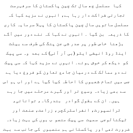
کہا مسلسل چھ سال تک چین پاکستان کا سرفہرست
تجارتی شراکت دار رہا ہے، انہوں نے مزید کہا کہ
مسلسل ساتویں سال چین پاکستان کا پہلا سرمایہ کاری
کا ذریعہ بن گیا ۔ انہوں نے کہا کہ نئے دور میں آگے
بڑھنا خاص طور پر صدر شی جن پنگ کی طرف سے بیلٹ
اینڈ روڈ انیشی ایٹو (بی آر آئی) کے بعد وہ سی پیک
کو دیکھ کر خوش ہوئے۔ انہوں نے مزید کہا کہ سی پیک
نے دو ممالک کے درمیان جامع تعاون کو فروغ دیا ہے
جس میں تمام شعبوں کا احاطہ کیا گیا ہے اور اب ہم اس
سے بھی زیادہ وسیع تر اور گہرے مرحلے میں جا رہے
ہیں۔ ان کے بقول گوادر بندرگاہ، توانائی،
ٹرانسپورٹ، انفراسٹرکچر، زراعت، صنعت اور
ٹیکنالوجی سمیت سی پیک منصو ب بوں کی بہت زیادہ
ضرورت تھی اور پاکستانی ہم منصبوں کی جانب سے بہت