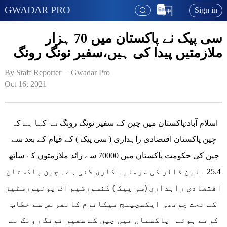
GWADAR PRO
Sign in
سی پیک نے پاکستان میں 70 ہزار
ملازمتیں پیدا کی ہیں،سفیر نونگ رونگ
By Staff Reporter   | 
Gwadar Pro
Oct 16, 2021
اسلام آباد:پاکستان میں چین کے سفیر نونگ رونگ نے کہا ہے کہ
چین پاکستان اقتصادی راہداری ( سی پیک ) کے قیام کے بعد سے
چین کی حکومت پاکستان میں 70000 سے زائد ملازمتوں کے ساتھ
25.4 بلین ڈالر کی سرمایہ کاری لائی ہے۔ چین پاکستان
اقتصادی راہداری (سی پیک ) کنسورشیم آف یونیورسٹیز
کے تحت چوتھی ایکسچینج میکانزم کانفرنس سے خطاب
کرتے ہوئے پاکستان میں چین کے سفیر نونگ رونگ نے