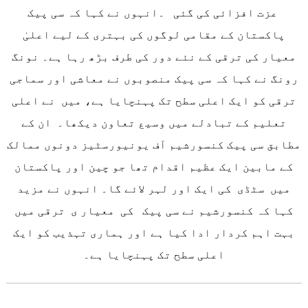
عزت افزائی کی گئی ۔انہوں نے کہا کہ سی پیک
پاکستان کے مقامی لوگوں کی بہتری کے لیے اعلیٰ
معیار کی ترقی کے نئے دور کی طرف بڑھ رہا ہے۔ نونگ
رونگ نے کہا کہ سی پیک منصوبوں نے معاشی اور سماجی
ترقی کو ایک اعلی سطح تک پہنچایا ہے، میں نے اعلی
تعلیم کے تبادلے میں وسیع تعاون دیکھا۔ ان کے
مطابق سی پیک کنسورشیم آف یونیورسٹیز دونوں ممالک
کے مابین ایک عظیم اقدام تھا جو چین اور پاکستان
میں سٹڈی کی ایک اور لہر لائے گا۔ انہوں نے مزید
کہا کہ کنسورشیم نے سی پیک کی معیار ی ترقی میں
بہت اہم کردار ادا کیا ہے اور ہماری تہذیب کو ایک
اعلی سطح تک پہنچایا ہے۔