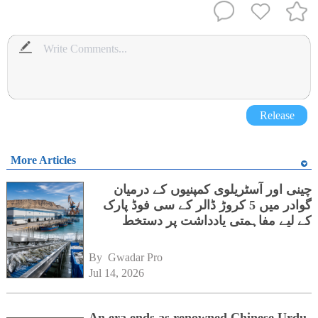
Release
More Articles
چینی اور آسٹریلوی کمپنیوں کے درمیان
گوادر میں 5 کروڑ ڈالر کے سی فوڈ پارک
کے لیے مفاہمتی یادداشت پر دستخط
By 
Gwadar Pro
Jul 14, 2026
An era ends as renowned Chinese Urdu