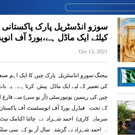
سوزو انڈسٹریل پارک پاکستانی
کیلئے ایک ماڈل ہے،بورڈ آف انو
Oct 13, 2021
چین کی رینمین یونیورسٹی (آر یو سی) سے فارغ 
کے تحت فیڈرل بورڈ آف انویسٹمنٹ آف پاکستان 
سرمایہ کاری) احمد شہزاد نے چائنا اکنامک نیٹ 
۔ احمد شہزاد نے گزشتہ سال آر یو کے سی سل