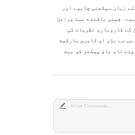
لے زبان سیکھنی چاہیے اور
ہیے۔ چینی باشندے بہت پرامن
 کے کاروباری نظریات کی
 سب سے بڑی ای کامرس مارکیٹ
پنے تاو باؤ پیکجز کو بہت