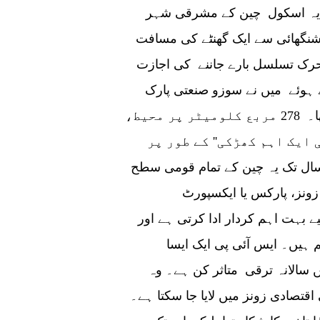
یہ اسکول چین کے مشرقی شہر
شنگھائی سے ایک گھنٹے کی مسافت
حرک تسلسل بارے جاننے کی اجازت
 میں نے سوزو صنعتی پارک (SIP) کی
ترقی، وسعت اور اہمیت کو بہت قریب سے دیکھا۔ 278 مربع کلومیٹر پر محیط،
 ایک اہم کھڑکی'' کے طور پر
2020 تک لگاتار پانچ سال تک یہ چین کے تمام قومی سطح
زونز، پارکس یا ایکسپورٹ
 بہت اہم کردار ادا کرتی ہے اور
 ہیں۔ ایس آئی پی ایک ایسا
الانہ ترقی متاثر کن ہے۔ وہ
تصادی زونز میں لایا جا سکتا ہے۔