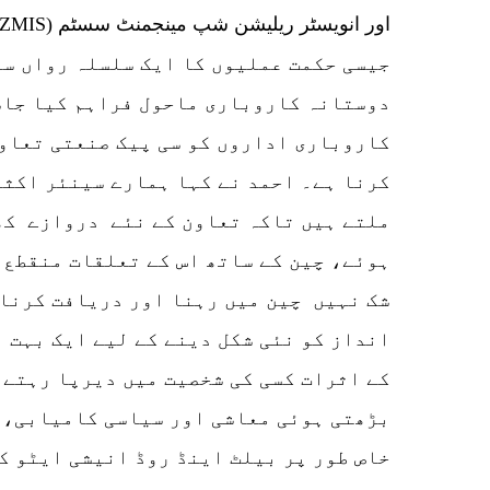
دوستانہ کاروباری ماحول فراہم کیا جاس
کاروباری اداروں کو سی پیک صنعتی تعاو
کرنا ہے۔ احمد نے کہا ہمارے سینئر اکثر
ملتے ہیں تاکہ تعاون کے نئے دروازے کھ
ہوئے، چین کے ساتھ اس کے تعلقات منقطع 
شک نہیں چین میں رہنا اور دریافت کرنا 
انداز کو نئی شکل دینے کے لیے ایک بہت ب
کے اثرات کسی کی شخصیت میں دیرپا رہتے ہ
بڑھتی ہوئی معاشی اور سیاسی کامیابی، 
خاص طور پر بیلٹ اینڈ روڈ انیشی ایٹو ک