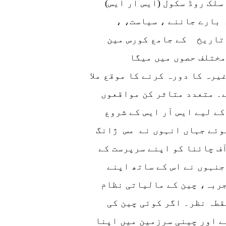
لک روڈ سکول (ایس آر ایس)
بارے جاننے ، سیاست، ،
 تاریخ کے جامع کورس مین
مختلف حصوں میں میگا
رہ کا دورہ کرنے کا موقع ملا
۔ متعدد متاثر کن مواقعوں
کے لیے ایس آر ایس کے شروع
وئے جہاں انہوں نے مس ژانگ
ف چائنا کو اپنے سرپرست کے
جنہوں نے اس کے ساتھ اپنے
ربہ، چین کے مالیاتی نظام
قطہ نظر۔ اگر کوئی چین کی
ے اور چینی سرزمین میں اپنا