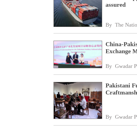
assured
By 
The Nati
China-Paki
Exchange M
By 
Gwadar P
Pakistani F
Craftmansh
By 
Gwadar P