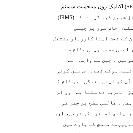
اکنامک زون مینجمنٹ سسٹم (SEZMIS) اور انویسٹر ریلیشن شپ مینجمنٹ سسٹم
(IRMS) جیسی حکمت عملیوں کا ایک سلسلہ رواں سال شروع کیا گیا تاکہ
کے، خاص طور پر چینی
ن کے تحت اپنا کاروبار منتقل
 اعلی سطحی چینی حکام سے
ولیں ۔ چین سے واپس آتے
نہیں ہوئے تھے۔ اس میں کوئی
آپ کو اپنی زندگی اور کام کے
ڑا تجربہ دے سکتا ہے اور اس
یں ۔ عالمی سطح پر چین کی
بنیادی ڈھانچے کی ترقی، اور
ے پیچھے منطق کے بارے میں