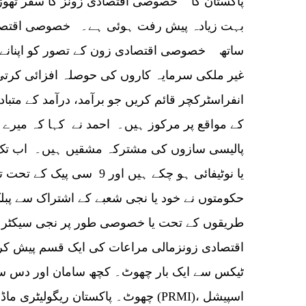
پاکستان کا خصوصی اقتصادی زونز کا سفر تھوڑا ت
ساتھ خصوصی اقتصادی زون کے تصور کو اپنانے 
غیر ملکی سرمایہ کاروں کی حوصلہ افزائی کرت
انفراسٹرکچر قائم کریں جو برآمد، درآمد کے متباد
کے مواقع پر مرکوز ہیں۔ احمد نے کہا کہ میرے خ
یا نوٹیفائی ہو چکے ہیں اور 9
حکومتوں نے خود یا نجی شعبے کے اشتراک سے پبل
طریقوں کے تحت یا خصوصی طور پر نجی سیکٹر ک
اقتصادی زونزمالی مراعات کی ایک قسم پیش کرت
ٹیکس سے ایک بار چھوٹ۔ کچھ سامان اور دس سا
چھوٹ۔ پاکستان ریگولیٹری ماڈرنائزیشن 