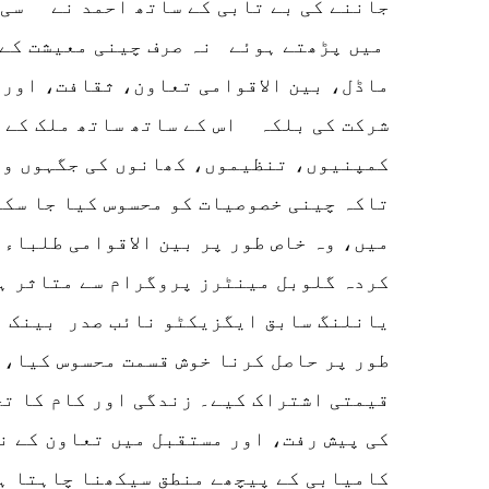
جاننے کی بے تابی کے ساتھ احمد نے سی س
میں پڑھتے ہوئے نہ صرف چینی معیشت کے 
ماڈل، بین الاقوامی تعاون، ثقافت، اور
شرکت کی بلکہ اس کے ساتھ ساتھ ملک کے 
کمپنیوں، تنظیموں، کھانوں کی جگہوں وغی
تاکہ چینی خصوصیات کو محسوس کیا جا سکے
میں، وہ خاص طور پر بین الاقوامی طلباء 
کردہ گلوبل مینٹرز پروگرام سے متاثر ہ
یانلنگ سابق ایگزیکٹو نائب صدر بینک آ
طور پر حاصل کرنا خوش قسمت محسوس کیا، 
قیمتی اشتراک کیے۔ زندگی اور کام کا تج
کی پیش رفت، اور مستقبل میں تعاون کے ن
کامیابی کے پیچھے منطق سیکھنا چاہتا ہ