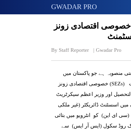
GWADAR PRO
 خصوصی اقتصادی زونز
یسٹمنٹ
By Staff Reporter   | 
Gwadar Pro
بیجنگ:سوزو انڈسٹریل پارک چین کا ایک اہم صنعتی منصوبہ ہے جو پاکستان میں
خصوصی اقتصادی زونز (SEZs) کی تعمیر کے لیے ایک ماڈل پیش کرتا ہے۔ یہ بات
التحصیل اور وزیر اعظم سیکرٹریٹ
میں اسسٹنٹ ڈائریکٹر (غیر ملکی
(سی ای این) کو انٹرویو میں بتائی
ک روڈ سکول (ایس آر ایس) سے