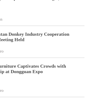
on
stan Donkey Industry Cooperation
eeting Held
ro
urniture Captivates Crowds with
ip at Dongguan Expo
ro