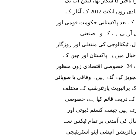
اخیر کا شکار تھا، لیکن اب تک
بہت زیادہ پیش رفت ہوئی ہے۔ خصوصی اقتصادی زون ایکٹ 2012 کے آغاز کے
کے بعد پاکستانی حکومت قومی اور
ی آرہی ہے کہ وہ صنعتی
ل، ٹیکنالوجی کی منتقلی اور روزگار
یال میں یہ پاکستان اور چین کے
پالیسی سازوں کی مشترکہ مشقیں ہیں۔ اب تک 24 خصوصی اقتصادی زون منظور
 سی پیک کے تحت تجویز کیے گئے ہیں۔ وفاقی یا صوبائی
ک پرائیویٹ پارٹنرشپ کے مختلف
ے ذریعے قائم کیا ہے، خصوصی
ے ہیں جیسے کسٹم ڈیوٹی اور
ل کی آمدنی پر تمام ٹیکس سے
انیشی ایٹو اسٹریٹیجی (PRMI)، اسپیشل