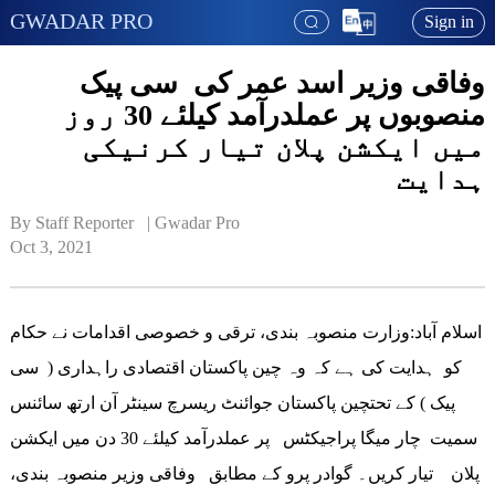
GWADAR PRO
Sign in
وفاقی وزیر اسد عمر کی سی پیک
منصوبوں پر عملدرآمد کیلئے 30 روز
میں ایکشن پلان تیار کرنیکی
ہدایت
By Staff Reporter   | 
Gwadar Pro
Oct 3, 2021
اسلام آباد:وزارت منصوبہ بندی، ترقی و خصوصی اقدامات نے حکام
کو ہدایت کی ہے کہ وہ چین پاکستان اقتصادی راہداری ( سی
پیک ) کے تحتچین پاکستان جوائنٹ ریسرچ سینٹر آن ارتھ سائنس
سمیت چار میگا پراجیکٹس پر عملدرآمد کیلئے 30 دن میں ایکشن
پلان تیار کریں۔ گوادر پرو کے مطابق وفاقی وزیر منصوبہ بندی،