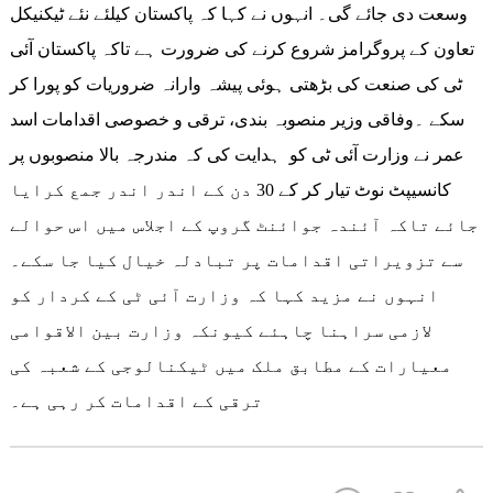
وسعت دی جائے گی۔ انہوں نے کہا کہ پاکستان کیلئے نئے ٹیکنیکل
تعاون کے پروگرامز شروع کرنے کی ضرورت ہے تاکہ پاکستان آئی
ٹی کی صنعت کی بڑھتی ہوئی پیشہ وارانہ ضروریات کو پورا کر
سکے ۔وفاقی وزیر منصوبہ بندی، ترقی و خصوصی اقدامات اسد
عمر نے وزارت آئی ٹی کو ہدایت کی کہ مندرجہ بالا منصوبوں پر
کانسیپٹ نوٹ تیار کر کے 30 دن کے اندر اندر جمع کرایا
جائے تاکہ آئندہ جوائنٹ گروپ کے اجلاس میں اس حوالے
سے تزویراتی اقدامات پر تبادلہ خیال کیا جا سکے۔
انہوں نے مزید کہا کہ وزارت آئی ٹی کے کردار کو
لازمی سراہنا چاہئے کیونکہ وزارت بین الاقوامی
معیارات کے مطابق ملک میں ٹیکنالوجی کے شعبہ کی
ترقی کے اقدامات کر رہی ہے۔