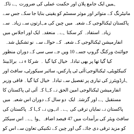
ہمیں ایک جامع پلان اور حکمت عملی کی ضرورت ہے تاکہ
مانیٹرنگ کے متواتر اور موثر سسٹم کو یقینی بنایا جا سکے جس سے
پاکستان ٹیکنالوجی کے شعبہ میں چین کی مہارتوں سے زیادہ سے
زیادہ استفادہ کر سکتا ہے۔ منعقدہ ایک اور اجلاس میں
انفارمیشن ٹیکنالوجی کے شعبہ کے حوالے سے نو تشکیل شدہ
جوائنٹ ورکنگ گروپ جسے 10 ویں جے سی سی کے دوران منظور
کیا گیا تھا پر بھی تبادلہ خیال کیا گیا ۔ شرکا ء نے براڈبینڈ
کنیکٹویٹی، ٹیکنالوجی/آئی ٹی پارکس، سائبر سیکورٹی، سافٹ اور
ہارڈویئرز کی تیاری پر تفصیل سے تبادلہ خیال کیا گیا۔ فاقی وزیر
انفارمیشن ٹیکنالوجی امین الحق نے کہا کہ آئی ٹی پاکستان کا
مستقبل ہے اور گزشتہ ایک دو سال کے دوران اس شعبہ میں
پاکستان نے نمایاں ترقی کی ہے۔ انہوں نے کہا کہ پاکستان کی
سافٹ ویئر کی برآمدات میں 47 فیصد اضافہ ہوا ہے۔ اس سیکٹر
کو مزید ترقی دی جائے گی اور چین کے تکنیکی تعاون سے اس کو