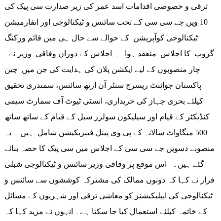
ترقی و خصوصی اقدامات اسد عمر کی زیر صدارت سی پیک کی
10 ویں جے سی سی کے تحت سائنس و ٹیکنالوجی اور انفارمیشن
ٹیکنالوجی کوآپریشن کے حوالے سے حال ہی میں قائم ورکنگ
گروپ کا اجلاس منعقد ہوا ۔ اجلاس کے دوران وفاقی وزیر نے
چار منصوبوں کے لیے ایکشن پلان کی ہدایت کی جن میں چین
پاکستان جوائنٹ ریسرچ سنٹر آن ارتھ سائنس، سمندری تحقیق
کیلئے بحری جہاز کی خریداری، انسٹی ٹیوٹ آف سمارٹ سیمی
کنڈیکٹر کے قیام اور سیلیکون سولرز سیل کے قیام کے ساتھ ساتھ
500 میگاواٹ سالانہ کے پی وی پینل فیبریکیشن شامل ہیں ۔ یہ
منصوبے دسویں جے سی سی کے اجلاس میں سی پیک کا حصہ بنائے
گئے ہیں۔ اس موقع پر وفاقی وزیر سائنس و ٹیکنالوجی شبلی
فراز نے کہا کہ دونوں ممالک کی مشترکہ کوششوں سے سائنس و
ٹیکنالوجی کی ایپلیکیشنز کو معاشی ترقی اور شہریوں کے مسائل
کے خاتمہ کیلئے استعمال کیا جا سکتا ہے۔ انہوں نے مزید کہا کہ