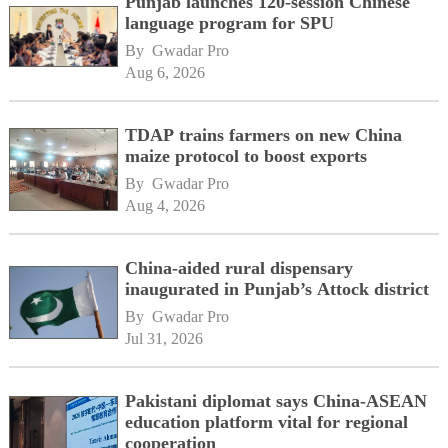
Punjab launches 120-session Chinese
language program for SPU
By 
Gwadar Pro
Aug 6, 2026
TDAP trains farmers on new China
maize protocol to boost exports
By 
Gwadar Pro
Aug 4, 2026
China-aided rural dispensary
inaugurated in Punjab’s Attock district
By 
Gwadar Pro
Jul 31, 2026
Pakistani diplomat says China-ASEAN
education platform vital for regional
cooperation