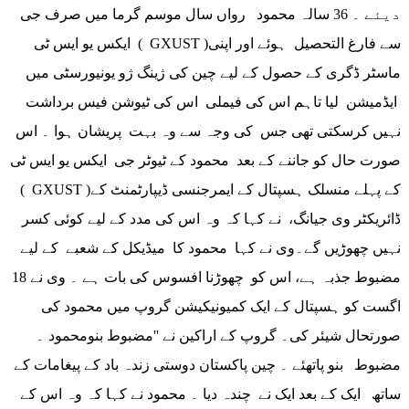
دیئے ۔ 36 سالہ محمود رواں سال موسم گرما میں صرف جی
ایکس یو ایس ٹی ( GXUST )سے فارغ التحصیل ہوئے اور اپنی
ماسٹر ڈگری کے حصول کے لیے چین کی ژینگ ژو یونیورسٹی میں
ایڈمیشن لیا تاہم اس کی فیملی اس کی ٹیوشن فیس برداشت
نہیں کرسکتی تھی جس کی وجہ سے وہ بہت پریشان ہوا ۔ اس
صورت حال کو جاننے کے بعد محمود کے ٹیوٹر جی ایکس یو ایس ٹی
( GXUST )کے پہلے منسلک ہسپتال کے ایمرجنسی ڈیپارٹمنٹ کے
ڈائریکٹر وی جیانگ، نے کہا کہ وہ اس کی مدد کے لیے کوئی کسر
نہیں چھوڑیں گے۔وی نے کہا محمود کا میڈیکل کے شعبے کے لیے
مضبوط جذبہ ہے، اس کو چھوڑنا افسوس کی بات ہے ۔ وی نے 18
اگست کو ہسپتال کے ایک کمیونیکیشن گروپ میں محمود کی
صورتحال شیئر کی۔ گروپ کے اراکین نے ''مضبوط بنومحمود ۔
مضبوط بنو پاتھئے ۔ چین پاکستان دوستی زندہ باد کے پیغامات کے
ساتھ ایک کے بعد ایک نے چندہ دیا ۔ محمود نے کہا کہ وہ اس کے