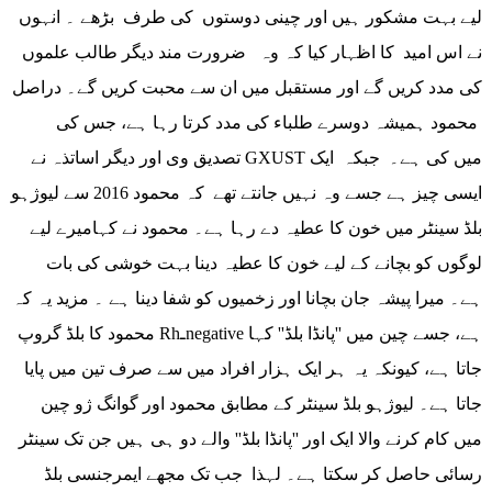
لیے بہت مشکور ہیں اور چینی دوستوں کی طرف بڑھے ۔ انہوں
نے اس امید کا اظہار کیا کہ وہ ضرورت مند دیگر طالب علموں
کی مدد کریں گے اور مستقبل میں ان سے محبت کریں گے۔ دراصل
محمود ہمیشہ دوسرے طلباء کی مدد کرتا رہا ہے، جس کی
تصدیق وی اور دیگر اساتذہ نے GXUST میں کی ہے۔ جبکہ ایک
ایسی چیز ہے جسے وہ نہیں جانتے تھے کہ محمود 2016 سے لیوژہو
بلڈ سینٹر میں خون کا عطیہ دے رہا ہے۔ محمود نے کہامیرے لیے
لوگوں کو بچانے کے لیے خون کا عطیہ دینا بہت خوشی کی بات
ہے۔ میرا پیشہ جان بچانا اور زخمیوں کو شفا دینا ہے ۔ مزید یہ کہ
محمود کا بلڈ گروپ Rhـnegative ہے، جسے چین میں ''پانڈا بلڈ'' کہا
جاتا ہے، کیونکہ یہ ہر ایک ہزار افراد میں سے صرف تین میں پایا
جاتا ہے۔ لیوژہو بلڈ سینٹر کے مطابق محمود اور گوانگ ژو چین
میں کام کرنے والا ایک اور ''پانڈا بلڈ'' والے دو ہی ہیں جن تک سینٹر
رسائی حاصل کر سکتا ہے۔ لہذا جب تک مجھے ایمرجنسی بلڈ