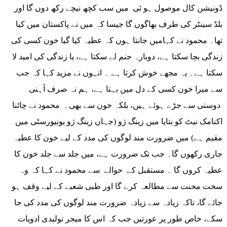
ڈونیشن کال موصول ہو ئی میں سب کچھ نیچے رکھ دوں گا اور
بلڈ سینٹر کی طرف بھاگوں گا جیسا کہ میں نے پاکستان میں کیا
تھا۔ محمود نے کہامیں جانتا ہوں کہ عطیہ کیا گیا خون کسی کی
زندگی بچا سکتا ہے، دوبارہ جنم لے سکتا ہے، یا زندگی کی امید لا
سکتا ہے۔ یہ مجھے خوش کرتا ہے ۔ انہوں نے مزید کہا کہ جب
سے میرا خون کسی کے دل میں بہتا ہے، ہم نہ صرف آہنی
دوستی سے جڑے ہوئے ہیں، بلکہ خون سے بھی۔ محمود نے چائنا
اکنامک نیٹ کو بتایا میں زینگ ژو (جہاں زینگ ژو یونیورسٹی میں
مقیم ہے) میں ضرورت مند لوگوں کی مدد کے لیے خون کا عطیہ
جاری رکھوں گا۔ جب تک ضرورت ہے، میں جلد سے جلد خون کا
عطیہ کروں گا ۔ مستقبل کے حوالے سے محمود نے کہا کہ وہ
سخت محنت سے مطالعہ کرے گا اور طبی شعبے کے لیے وقف ہو
جائے گا، تاکہ زیادہ سے زیادہ ضرورت مند لوگوں کی مدد کی جا
سکے، خاص طور پر عورتیں جب کہ اس کا میجر تولیدی ادویات