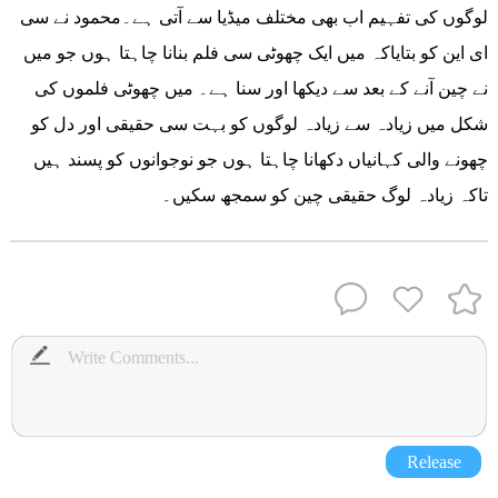
لوگوں کی تفہیم اب بھی مختلف میڈیا سے آتی ہے۔محمود نے سی
ای این کو بتایاکہ میں ایک چھوٹی سی فلم بنانا چاہتا ہوں جو میں
نے چین آنے کے بعد سے دیکھا اور سنا ہے۔ میں چھوٹی فلموں کی
شکل میں زیادہ سے زیادہ لوگوں کو بہت سی حقیقی اور دل کو
چھونے والی کہانیاں دکھانا چاہتا ہوں جو نوجوانوں کو پسند ہیں
تاکہ زیادہ لوگ حقیقی چین کو سمجھ سکیں۔
Release