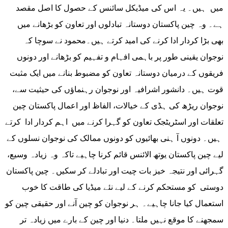
میں ہیں۔ یہ اس کی میڈیکل سائنس کے حصول کا اصل مقصد
ہے۔ وہ چین پاکستان دوستانہ تبادلوں اور تعاون کو بڑھانے میں
بھی بڑا کردار ادا کرنے کی امید کرتے ہیں۔محمود نے سوچا کہ
نوجوان یقینی طور پر باہمی افہام و تفہیم کو بڑھانے اور دونوں
فریقوں کے درمیان دوستانہ تعاون کو مضبوط بنانے میں ایک مثبت
قوت ہیں۔ دانشور اشرافیہ اور نوجوان رہنماؤں کی حیثیت سے،
نوجوان ریڑھ کی ہڈی کے خیالات، الفاظ اور اعمال پاکستان چین
تعلقات اور اسٹریٹجک تعاون کو گہرا کرنے میں اہم کردار ادا کرتے
ہیں۔ دونوں آ ہنی بھائیوں کو دونوں ممالک کی نوجوان نسلوں کے
لیے چین پاکستان یوتھ الائنس قائم کرنا چاہیے تاکہ وہ زیادہ وسیع،
گہرائی اور نتیجہ خیز بات چیت اور تبادلے کر سکیں۔ چین پاکستان
دوستی کو مستحکم کرنے کے لیے نئے میڈیا کی طاقت کا خوب
استعمال کیا جانا چاہیے۔ ہر نوجوان کو چین آنے اور حقیقی چین کو
سمجھنے کا موقع نہیں ملتا۔ دنیا اور چین کے بارے میں زیادہ تر