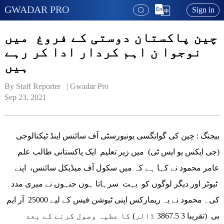
GWADAR PRO
Sign in
چین پاکستان دوستی کے فروغ میں
نوجوا ن اہم کردار ادا کر رہے
ہیں
By Staff Reporter   | 
Gwadar Pro
Sep 23, 2021
بیجنگ : چین کی گوانگسی یونیورسٹی آف سائنس اینڈ ٹیکنالوجی
(جی ایکس یو ایس ٹی) میں زیر تعلیم ایک پاکستانی طالب علم
عامر محمود نے کہا ہے کہ میں سکول آف میڈیکل سائنس، اپنے
ٹیوٹر اور دیگر لوگوں کو بہت سرہاتا ہوں جنہوں نے میری مدد
کی۔ محمود نے یہ ریمارکس اپنی ٹیوشن فیس کے لیے 25000 آر ایم
بی (تقریبا 3 3867.5 ڈالر) کا عطیہ وصول کرنے کے بعد