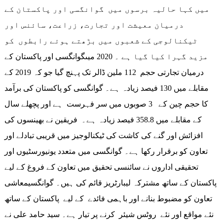
میں کہا حالیہ برسوں میں گوانگسی اور پاکستان کے
درمیان معیشت اور تجارت، زراعت، سائنس اور
ٹیکنالوجی کے شعبوں میں بڑھتے ہوئے رابطوں کو
مزید گہرا کیا گیا ہے ۔ 2020 میںگوانگسی اور پاکستان کے
درمیان تجارتی حجم 112 ملین ڈالر تک پہنچ گیا جو کہ 2019 کے
مقابلے میں 130 فیصد زیادہ ہے۔ گوانگسی کو پاکستان کی برآمد
کا حجم چین کے 3 صوبوں میں سر فہرست ہے اور پچھلے سال
کے مقابلے میں 358.8 فیصد زیادہ ہے۔ فریقین نے بھینسوں کی
افزائش اور گنے کی کاشت کی ٹیکنالوجیز میں قریبی تبادلے اور
تعاون کو برقرار رکھا ہے۔ گوانگسی میں متعدد یونیورسٹیوں اور
تحقیقی اداروں نے سائنسی تحقیق میں تعاون کے فروغ کے لیے
پاکستان کے ساتھ مشترکہ لیبارٹریز قائم کی ہیں۔ گوانگسیمعاشی
تعاون کو مضبوط بنانے اور باہمی فائدے کے لیے پاکستان کے ساتھ
نئے مواقع اور نئے روٹس شیئر کرنے پر تیار ہے۔ سید حامد علی نے