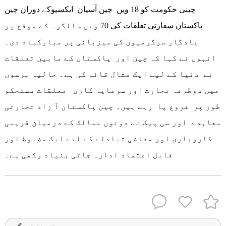
چینی حکومت کو 18 ویں چین آسیان ایکسپوکے دوران چین
پاکستان سفارتی تعلقات کی 70 ویں سالگرہ کے موقع پر
یادگار سرگرمیوں کی میزبانی پر مبارکباد دی۔
انہوں نے کہا کہ چین اور پاکستان کے مابین تعلقات
نے دنیا کے لیے ایک مثال قائم کی ہے۔ حالیہ برسوں
میں دوطرفہ تجارت اور سرمایہ کاری تعلقات مستحکم
طور پر فروغ پا رہے ہیں۔ چین پاکستان آ زاد تجارتی
معاہدے اور سی پیک نے دونوں ممالک کے درمیان قریبی
کاروباری اور معاشی تبادلے کے لیے ایک مضبوط اور
قابل اعتماد ادارہ جاتی بنیاد رکھی ہے۔