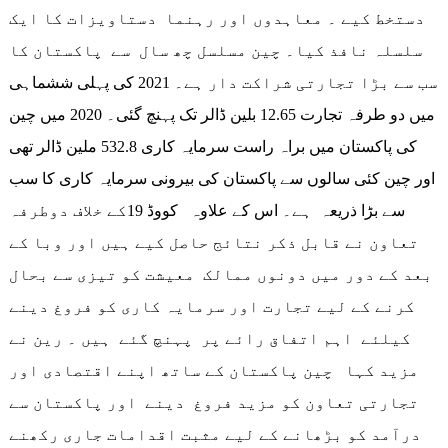
دستخط کیے ۔ معاہدوں اور رہنما دستاویزات کا ایک
سلسلہ نافذ کیا۔ چین مسلسل چھ سال سے پاکستان کا
سب سے بڑا تجارتی شراکت دار ہے۔ 2021 کی پہلی ششماہی
میں دو طرفہ تجارت 12.65 بلین ڈالر تک پہنچ گئی۔ 2020 میں چین
کی پاکستان میں براہ راست سرمایہ کاری 532.8 ملین ڈالر تھی
اور چین کئی سالوں سے پاکستان کی بیرونی سرمایہ کاری کا سب
سے بڑا ذریعہ ہے۔ اس کے علاوہ کووڈ 19کے خلاف دوطرفہ
تعاون نے قابل ذکر نتائج حاصل کیے ہیں اور وبا کے
بعد کے دور میں دونوں ممالک معیشت کو تیزی سے بحال
کرنے کے لیے تجارت اور سرمایہ کاری کو فروغ دینے
کیلئے اہم اتفاق رائے پر پہنچ گئے ہیں ۔ رین نے
مزید کہا چین پاکستان کے ساتھ اپنے اقتصادی اور
تجارتی تعاون کو مزید فروغ دینے اور پاکستان سے
درآمد کو بڑھانے کے لیے مثبت اقدامات جاری رکھنے