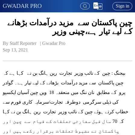
GWADAR PRO
Sign in
چین پاکستان سے مزید درآمدات بڑھانے
کے لیے تیار ہے،چینی وزیر
By Staff Reporter   | 
Gwadar Pro
Sep 13, 2021
بیجنگ : چین کے نائب وزیر تجارت رین ہانگ بن نے کہا ہے کہ
چین پاکستان سے مزید درآمدات بڑھانے کے لیے تیار ہے۔ گوادر
پرو کے مطابق نان ننگ میں منعقدہ 18 ویں چین آسیان ایکسپو
کی ذیلی سرگرمی دوطرفہ تجارت/سرمایہ کاری فورم سے
خطاب کرتے ہوئے چین کے نائب وزیر تجارت رین ہانگ بن نے کہا
کہ 70 سال قبل سفارتی تعلقات کے قیام سے چین اور
پاکستان نے مضبوط تعلقات برقرار رکھے ہیں اور