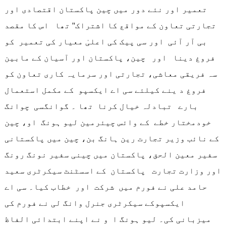
تعمیر اور نئے دور میں چین پاکستان اقتصادی اور
تجارتی تعاون کے مواقع کا اشتراک'' تھا اس کا مقصد
بی آر آئی اور سی پیک کی اعلیٰ معیار کی تعمیر کو
فروغ دینا اور چین، پاکستان اور آسیان کے مابین
سہ فریقی معاشی، تجارتی اور سرمایہ کاری تعاون کو
فروغ د ینے کیلئے سی اے ایکسپو کے مکمل استعمال
بارے تبادلہ خیال کرنا تھا ۔ گوانگسی چوانگ
خودمختار خطے کے وائس چیئرمین لیو ہونگ او، چین
کے نائب وزیر تجارت رین ہانگ بن، چین میں پاکستانی
سفیر معین الحق، پاکستان میں چینی سفیر نونگ رونگ
اور وزارت تجارت پاکستان کے اسسٹنٹ سیکرٹری سعید
حامد علی نے فورم میں شرکت اور خطاب کیا۔ سی اے
ایکسپوکے سیکرٹری جنرل وانگ لی نے فورم کی
میزبانی کی۔ لیو ہونگ ا و نے اپنے ابتدائی الفاظ