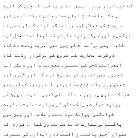
کے لیے تیار ہے۔ انہوں نے مزید کہا کہ چین کو امید
ہے کہ پاکستان اپنی مصنوعات، ٹیکنالوجی اور
سروسز کو فعال طور پر اجاگر کرنے کے لیے سی اے
ایکسپو اور دیگر پلیٹ فارمز کا اچھا استعمال کرے
گا، اپنی برآمدات کو چین میں مزید وسعت دے گا،
دوطرفہ تجارت کے فروغ کو برقرار رکھے گا،
انفراسٹرکچر کی تعمیر، معدنیات اور دیگر اہم
شعبوں میں تعاون کو مضبوط کرے گا اور گہری اور
ٹھوس چین پاکستان سدا بہار اسٹریٹجک کوآپریٹو
شراکت داری پر زور د ے گا ۔ اس تقریب کیلئے چین کی
وزارت تجارت، پاکستان کی وزارت تجارت، حکومت
گوانگسی چوانگ خود مختار علاقہ اور چین میں
پاکستانی سفارت خانے نے تعاون کیا ۔ فورم کا
عنوان ''چین پاکستان اقتصادی راہداری کی مشترکہ