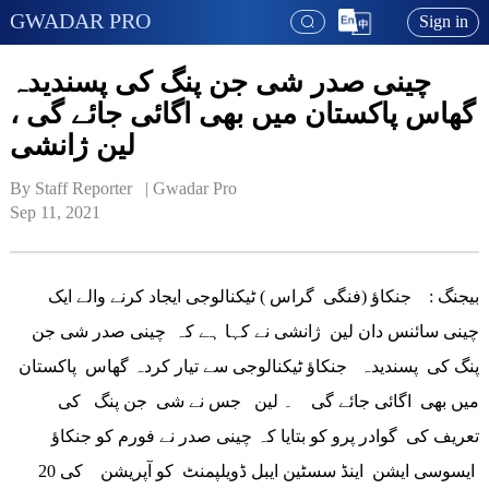
GWADAR PRO
Sign in
چینی صدر شی جن پنگ کی پسندیدہ
گھاس پاکستان میں بھی اگائی جائے گی ،
لین ژانشی
By Staff Reporter   | 
Gwadar Pro
Sep 11, 2021
بیجنگ : جنکاؤ (فنگی گراس ) ٹیکنالوجی ایجاد کرنے والے ایک
چینی سائنس دان لین ژانشی نے کہا ہے کہ چینی صدر شی جن
پنگ کی پسندیدہ جنکاؤ ٹیکنالوجی سے تیار کردہ گھاس پاکستان
میں بھی اگائی جائے گی ۔ لین جس نے شی جن پنگ کی
تعریف کی گوادر پرو کو بتایا کہ چینی صدر نے فورم کو جنکاؤ
ایسوسی ایشن اینڈ سسٹین ایبل ڈویلپمنٹ کو آپریشن کی 20