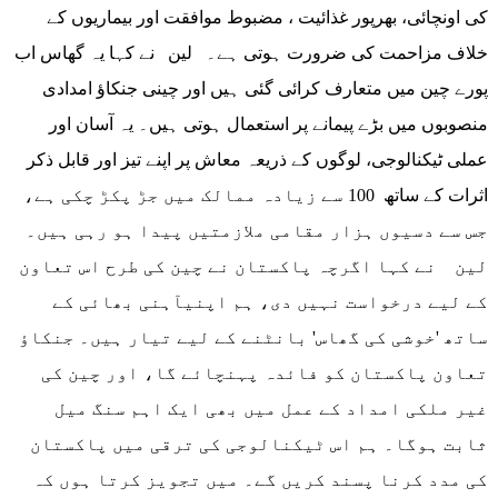
کی اونچائی، بھرپور غذائیت ، مضبوط موافقت اور بیماریوں کے
خلاف مزاحمت کی ضرورت ہوتی ہے۔ لین نے کہا یہ گھاس اب
پورے چین میں متعارف کرائی گئی ہیں اور چینی جنکاؤ امدادی
منصوبوں میں بڑے پیمانے پر استعمال ہوتی ہیں۔ یہ آسان اور
عملی ٹیکنالوجی، لوگوں کے ذریعہ معاش پر اپنے تیز اور قابل ذکر
اثرات کے ساتھ 100 سے زیادہ ممالک میں جڑ پکڑ چکی ہے،
جس سے دسیوں ہزار مقامی ملازمتیں پیدا ہو رہی ہیں۔
لین نے کہا اگرچہ پاکستان نے چین کی طرح اس تعاون
کے لیے درخواست نہیں دی، ہم اپنیآہنی بھائی کے
ساتھ 'خوشی کی گھاس' بانٹنے کے لیے تیار ہیں۔ جنکاؤ
تعاون پاکستان کو فائدہ پہنچائے گا، اور چین کی
غیر ملکی امداد کے عمل میں بھی ایک اہم سنگ میل
ثابت ہوگا۔ ہم اس ٹیکنالوجی کی ترقی میں پاکستان
کی مدد کرنا پسند کریں گے۔ میں تجویز کرتا ہوں کہ