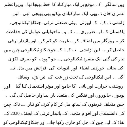
ویں سالگرہ کے موقع پر ایک مبارکباد کا خط بھیجا تھا۔ وزیراعظم
عمران خان نے بھی ایک مبارکبادی ویڈیو بھی بھیجی تھی ۔لین
ژانشی نے کہا کہ ابھرتی ہوئی صنعتی ترقی، جنکاؤ ٹیکنالوجی،
پاکستان کے لیے ضروری ہے کہ وہ ماحولیاتی عوامل کی حفاظت
کرے، روزگار میں اضافہ کرے، غربت کو کم کرے اور پائیدار ترقی
حاصل کرے۔ لین ژانشی نے کہا کہ جوجنکاؤ ٹیکنالوجی چین میں
تیار کی گئی ایک منفرد ٹیکنالوجی ہے جو '' پودے کو صرف لکڑی
کی بجائے خوردنی اشیاء اور ادویات کی افزائش میں بدل دے
گی ۔ اس ٹیکنالوجی کے تحت زراعت کے تین بڑے وسائل
روشنی، حرارت اور پانی کا جامع اور موثر استعمال کیا گیا اور
پودوں، جانوروں اور فنگس کی متعدد بار پیداوار حاصل کی گی ۔
چین متعلقہ فریقوں کے ساتھ مل کر کام کرنے کو تیار ہے تاکہ چین
کی دانشمندی اور اقوام متحدہ کے پائیدار ترقی کے ایجنڈے 2030 کے
نفاذ کے لیے چین کے حل کو جاری رکھا جائے اور جنکاؤ ٹیکنالوجی کو