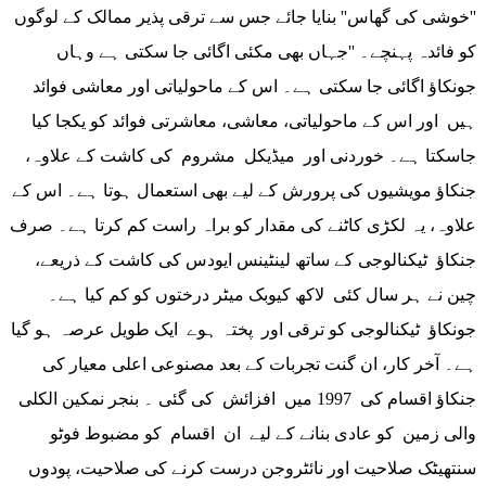
''خوشی کی گھاس'' بنایا جائے جس سے ترقی پذیر ممالک کے لوگوں
کو فائدہ پہنچے۔ ''جہاں بھی مکئی اگائی جا سکتی ہے وہاں
جونکاؤ اگائی جا سکتی ہے۔ اس کے ماحولیاتی اور معاشی فوائد
ہیں اور اس کے ماحولیاتی، معاشی، معاشرتی فوائد کو یکجا کیا
جاسکتا ہے۔ خوردنی اور میڈیکل مشروم کی کاشت کے علاوہ،
جنکاؤ مویشیوں کی پرورش کے لیے بھی استعمال ہوتا ہے۔ اس کے
علاوہ، یہ لکڑی کاٹنے کی مقدار کو براہ راست کم کرتا ہے۔ صرف
جنکاؤ ٹیکنالوجی کے ساتھ لینٹینس ایودس کی کاشت کے ذریعے،
چین نے ہر سال کئی لاکھ کیوبک میٹر درختوں کو کم کیا ہے۔
جونکاؤ ٹیکنالوجی کو ترقی اور پختہ ہوے ایک طویل عرصہ ہو گیا
ہے۔ آخر کار، ان گنت تجربات کے بعد مصنوعی اعلی معیار کی
جنکاؤ اقسام کی 1997 میں افزائش کی گئی ۔ بنجر نمکین الکلی
والی زمین کو عادی بنانے کے لیے ان اقسام کو مضبوط فوٹو
سنتھیٹک صلاحیت اور نائٹروجن درست کرنے کی صلاحیت، پودوں