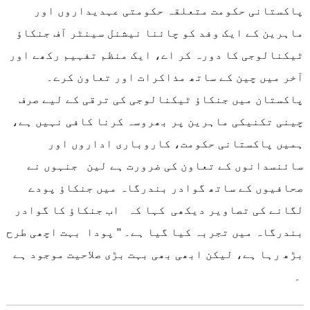
پاکستانی حکومت متعلقہ حکومتی عہدیداروں اور
ماہرین کے ایک وفد کو چائنا نیشنل سینٹر آف جنکاؤ
ٹیکنالوجی کا دورہ کر اے، ایک منظم تفہیم رکھے اور
آخر میں چین کے ساتھ مذاکرات اور تعاون کرے۔
پاکستان میں جنکاؤ ٹیکنالوجی کی ترقی کے لیے صرف
چینی تکنیکی ماہرین پر بھروسہ کرنا کافی نہیں ہے،
ہمیں پاکستانی حکومت، کاروباری اداروں اور
سائنسدانوں کے تعاون کی ضرورت ہے لین جنہوں نے
صحافیوں کے ساتھ گوادر بندرگاہ میں جنکاؤ پودے
لگانے کی تصاویر دیکھی کہا کہ اب جنکاؤ کا گوادر
بندرگاہ میں تجربہ کیا گیا ہے۔ '' پودا بہت اچھی طرح
بڑھ رہا ہے، لیکن ابھی بھی بہت بڑی صلاحیت موجود ہے
۔