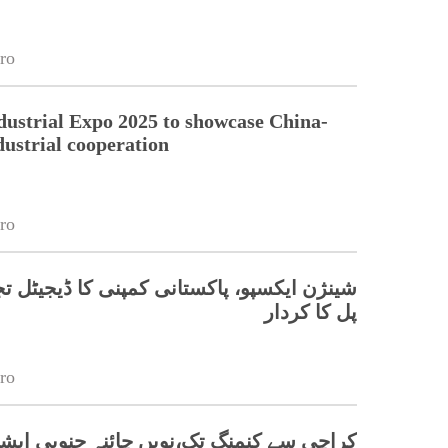
ro
dustrial Expo 2025 to showcase China-
dustrial cooperation
ro
شینژن ایکسپو، پاکستانی کمپنی کا ڈیجیٹل ت
پل کا کردار
ro
کراچی سے کنمنگ تک،نویں چائنہ جنوبی ایشی