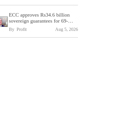
ECC approves Rs34.6 billion
sovereign guarantees for 69-
kilometre Sialkot-Kharian
By 
Profit
Aug 5, 2026
Motorway