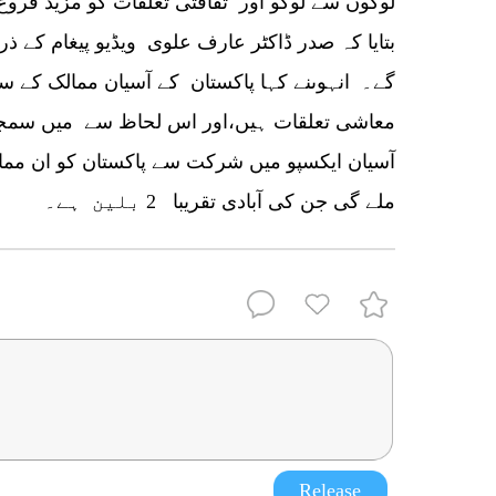
لوگوں سے لوگو اور ثقافتی تعلقات کو مزید فروغ
بتایا کہ صدر ڈاکٹر عارف علوی ویڈیو پیغام کے 
گے۔ انہوںنے کہا پاکستان کے آسیان ممالک کے سا
معاشی تعلقات ہیں،اور اس لحاظ سے میں سمجھ
آسیان ایکسپو میں شرکت سے پاکستان کو ان ممال
ملے گی جن کی آبادی تقریبا 2 بلین ہے۔
Release