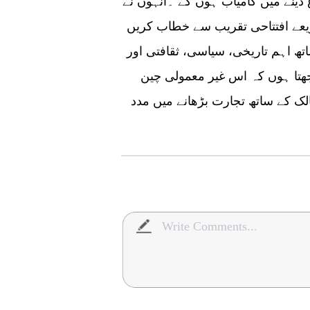
 دینے میں کامیاب ہوں گے ۔انہوں نے
ذریعے افتتاحی تقریب سے خطاب کریں
تھ اہم تاریخی، سیاسی، ثقافتی اور
تا ہوں کہ اس غیر معمولی چین
ک کے ساتھ تجارت بڑھانے میں مدد