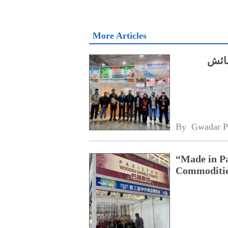
More Articles
مائش
By 
Gwadar P
“Made in Pa
Commoditie