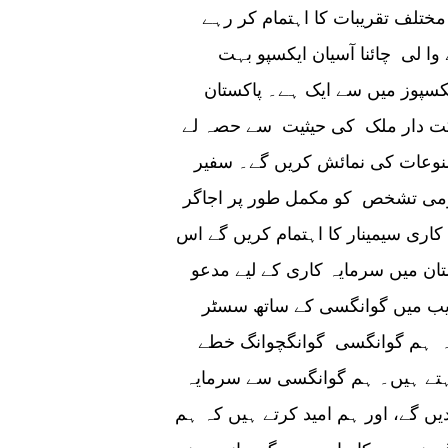
مختلف تقریبات کا اہتمام کر رہے
ا لی چائنا آسیان ایکسپو بہت
کسپوز میں سے ایک ہے۔ پاکستان
کت دار ملک کی حیثیت سے حصہ لے
 پاکستانی مصنوعات کی نمائش کریں گے۔ سفیر
 قومی تشخص کو مکمل طور پر اجاگر
کاری سیمینار کا اہتمام کریں گے اس
ان میں سرمایہ کاری کے لیے مدعو
ریب میں گوانگسی کے ساتھ سسٹر
ے۔ ہم گوانگسی گوانگچوانگ خطے
اہتے ہیں۔ ہم گوانگسی سے سرمایہ
ں گے، اور ہم امید کرتے ہیں کہ ہم