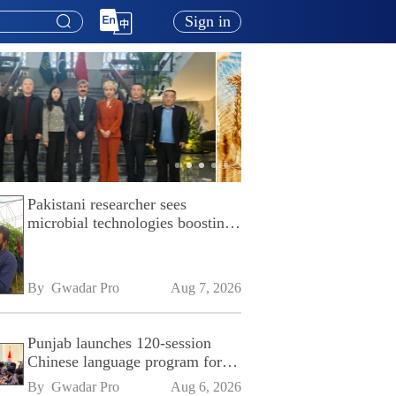
Sign in
Pakistani researcher sees
microbial technologies boosting
Pakistan's agriculture
By 
Gwadar Pro
Aug 7, 2026
Punjab launches 120-session
Chinese language program for
SPU
By 
Gwadar Pro
Aug 6, 2026