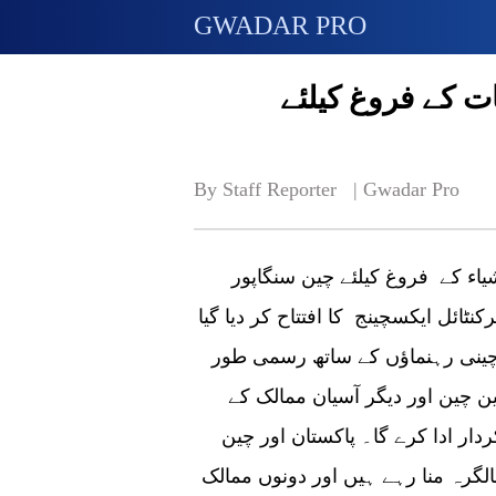
GWADAR PRO
 کے فروغ کیلئے
By Staff Reporter   | 
Gwadar Pro
شیاء کے فروغ کیلئے چین سنگاپور
ٹائل ایکسچینج کا افتتاح کر دیا گیا
چینی رہنماؤں کے ساتھ رسمی طور
لین چین اور دیگر آسیان ممالک کے
دار ادا کرے گا۔ پاکستان اور چین
تی تعلقات کے قیام کی 70 ویں سالگرہ منا رہے ہیں اور دونوں ممالک