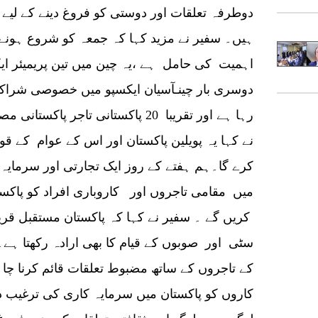
دوطرفہ تعلقات اور دوستی کو فروغ دینے کے لیے 
ہیں۔ سفیر نے مزید کہا کہ جمعہ کو شروع ہونے و
اہمیت کی حامل ہے ،یہ چین میں تین پریمیئر ای
دوسری بار چینـآسیان ایکسپو میں خصوصی شرا
رہا ہے اور تقریبا 20 پاکستانی تاجر
نے کہا یہ پویلین پاکستان اور اس کے عوام کے
کرے گا۔ہم ہفتے کے روز ایک تجارتی اور سرمایہ 
میں مقامی تاجروں اور کاروباری افراد کو پاکست
کریں گے ۔ سفیر نے کہا کہ پاکستان مستقبل ق
سٹی اور صوبوں کے قیام کا بھی ارادہ رکھتا ہ
کے تاجروں کے ساتھ مضبوط تعلقات قائم کرنا چ
کاروں کو پاکستان میں سرمایہ کاری کی ترغیب دی