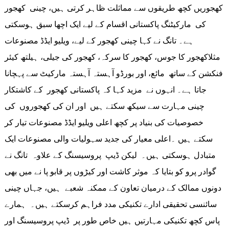
کھجوریں کچھ طریقوں سے مماثلت ظاہر کرتی ہیں، چینی کھجور
کی مارکیٹنگ پاکستانی اقسام کے لیے ایک اچھا سبق ہوسکتی
ہے۔ تانگ نے کہا چینی کھجور کے لیے، ویلیو ایڈڈ مصنوعات
مثلاکھجور کا جوس، کھجور کا سرکہ، کھجور کی جیلی، ہیلتھ کیئر
فنکشن کے ساتھ مائع، اور بورڈو آہستہ آہستہ مارکیٹ سے پہچانا
جاتا ہے۔ انہوں نے مزید کہا کہ پاکستانی کھجور کے کاشتکار
چینی مہارت سے سیکھ سکتے ہیں اور ان کی کھجوروں کی
خصوصیات کی بنیاد پر کچھ اعلی ویلیو ایڈڈ مصنوعات تیار کر
سکتے ہیں ۔اعلی معیار کی جدید سہولیات والی مصنوعات ایک
متبادل ہوسکتی ہیں۔ لیکن ڈیپ پروسیسنگ کے علاوہ تانگ نے
گوادر پرو کو بتایا کہ موثر کاشت اور کیڑوں پر قابو پا نے میں بھی
دونوں ممالک کے درمیان تعاون کے ممکنہ شعبے ہیں، جہاں چینی
سائنسی تحقیقی ادارے تکنیکی مدد فراہم کرسکتے ہیں۔ ہمارے
پاس کچھ تکنیکی مہارتیں ہیں خاص طور پر ڈیپ پروسیسنگ اور