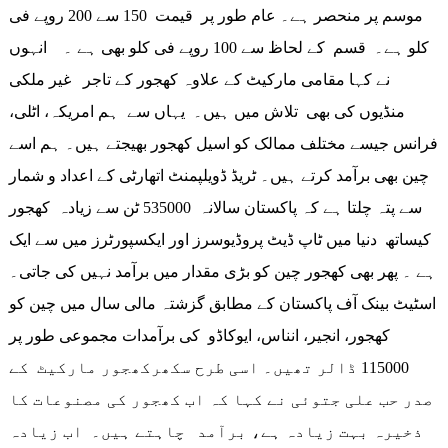
موسم پر منحصر ہے۔ عام طور پر قیمت 150 سے 200 روپے فی
کلو ہے۔ قسم کے لحاظ سے 100 روپے فی کلو بھی ہے ۔ انہوں
نے کہا مقامی مارکیٹ کے علاوہ کھجور کے تاجر غیر ملکی
منڈیوں کی بھی تلاش میں ہیں۔ یہاں سے ہم امریکہ، اٹلی،
فرانس جیسے مختلف ممالک کو اسیل کھجور بھیجتے ہیں۔ ہم اسے
چین بھی برآمد کرتے ہیں۔ ٹریڈ ڈویلپمنٹ اتھارٹی کے اعداد و شمار
سے پتہ چلتا ہے کہ پاکستان سالانہ 535000 ٹن سے زیادہ کھجور
کیساتھ دنیا میں ٹاپ ڈیٹ پروڈیوسرز اور ایکسپورٹرز میں سے ایک
ہے ۔ پھر بھی کھجور چین کو بڑی مقدار میں برآمد نہیں کی جاتی۔
اسٹیٹ بینک آف پاکستان کے مطابق گزشتہ مالی سال میں چین کو
کھجور، انجیر، انناس، ایوکاڈو کی برآمدات مجموعی طور پر
115000 ڈالر تھیں۔ اسی طرح سکھرکھجور مارکیٹ کے
صدر حب علی جتوئی نے کہا کہ اب کھجور کی مصنوعات کا
ذخیرہ بہت زیادہ ہے، برآمد چاہتے ہیں۔ اب زیادہ