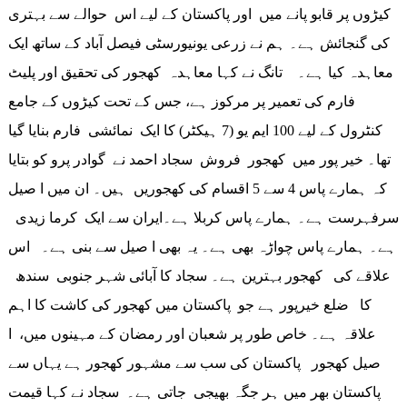
کیڑوں پر قابو پانے میں اور پاکستان کے لیے اس حوالے سے بہتری
کی گنجائش ہے۔ ہم نے زرعی یونیورسٹی فیصل آباد کے ساتھ ایک
معاہدہ کیا ہے۔ تانگ نے کہا معاہدہ کھجور کی تحقیق اور پلیٹ
فارم کی تعمیر پر مرکوز ہے، جس کے تحت کیڑوں کے جامع
کنٹرول کے لیے 100 ایم یو (7 ہیکٹر) کا ایک نمائشی فارم بنایا گیا
تھا۔ خیر پور میں کھجور فروش سجاد احمد نے گوادر پرو کو بتایا
کہ ہمارے پاس 4 سے 5 اقسام کی کھجوریں ہیں۔ ان میں ا صیل
سرفہرست ہے۔ ہمارے پاس کربلا ہے۔ایران سے ایک کرما زیدی
ہے۔ ہمارے پاس چواڑہ بھی ہے۔ یہ بھی ا صیل سے بنی ہے۔ اس
علاقے کی کھجور بہترین ہے۔ سجاد کا آبائی شہر جنوبی سندھ
کا ضلع خیرپور ہے جو پاکستان میں کھجور کی کاشت کا اہم
علاقہ ہے۔ خاص طور پر شعبان اور رمضان کے مہینوں میں، ا
صیل کھجور پاکستان کی سب سے مشہور کھجور ہے یہاں سے
پاکستان بھر میں ہر جگہ بھیجی جاتی ہے۔ سجاد نے کہا قیمت