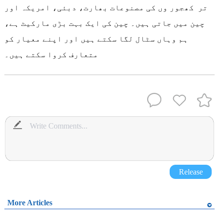
تر کھجور وں کی مصنوعات بھارت، دبئی، امریکہ اور
چین میں جاتی ہیں۔ چین کی ایک بہت بڑی مارکیٹ ہے،
ہم وہاں سٹال لگا سکتے ہیں اور اپنے معیار کو
متعارف کروا سکتے ہیں۔
Release
More Articles