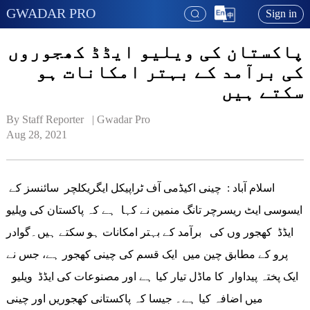
GWADAR PRO
Sign in
پاکستان کی ویلیو ایڈڈ کھجوروں
کی برآمد کے بہتر امکانات ہو
سکتے ہیں
By Staff Reporter   | 
Gwadar Pro
Aug 28, 2021
اسلام آباد : چینی اکیڈمی آف ٹراپیکل ایگریکلچر سائنسز کے
ایسوسی ایٹ ریسرچر تانگ منمین نے کہا ہے کہ پاکستان کی ویلیو
ایڈڈ کھجور وں کی برآمد کے بہتر امکانات ہو سکتے ہیں۔گوادر
پرو کے مطابق چین میں ایک قسم کی چینی کھجور ہے، جس نے
ایک پختہ پیداوار کا ماڈل تیار کیا ہے اور مصنوعات کی ایڈڈ ویلیو
میں اضافہ کیا ہے۔ جیسا کہ پاکستانی کھجوریں اور چینی