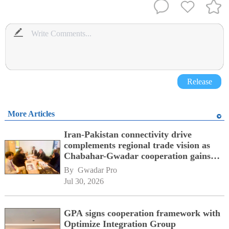
Release
More Articles
Iran-Pakistan connectivity drive
complements regional trade vision as
Chabahar-Gwadar cooperation gains
momentum alongside China's BRI
By 
Gwadar Pro
network
Jul 30, 2026
GPA signs cooperation framework with
Optimize Integration Group