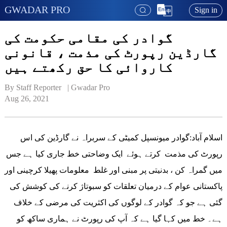
GWADAR PRO
Sign in
گوادر کی مقامی حکومت کی
گارڈین رپورٹ کی مذمت ، قانونی
کاروائی کا حق رکھتے ہیں
By Staff Reporter   | 
Gwadar Pro
Aug 26, 2021
اسلام آباد:گوادر میونسپل کمیٹی کے سربراہ نے گارڈین کی اس
رپورٹ کی مذمت کرتے ہوئے ایک وضاحتی خط جاری کیا ہے جس
میں گمراہ کن ، بدنیتی پر مبنی اور غلط معلومات پھیلا کرچینی اور
پاکستانی عوام کے درمیان تعلقات کو سبوتاژ کرنے کی کوشش کی
گئی ہے جو کہ گوادر کے لوگوں کی اکثریت کی مرضی کے خلاف
ہے۔ خط میں کہا گیا ہے کہ آپ کی رپورٹ نے ہماری ساکھ کو