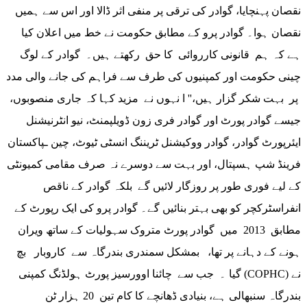
نقصان پہنچایا، گوادر کی ترقی پر منفی اثر ڈالا اور اس سے ہمیں
نقصان ہوا۔ گوادر پرو کے مطابق حکومت نے خط میں اعلان کیا
ہے کہ ہم قانونی کارروائی کا حق رکھتے ہیں۔ گوادر کے لوگ
چینی حکومت اور کمپنیوں کی طرف سے فراہم کی جانے والی مدد
پر بہت شکر گزار ہیں،'' ا نہوں نے مزید کہا کہ جاری منصوبوں،
جیسے گوادر پورٹ اور گوادر فری زون ڈویلپمنٹ، نیو انٹرنیشنل
ایئرپورٹ گوادر، گوادر ووکیشنل ٹریننگ انسٹی ٹیوٹ، چین ـپاکستان
فرینڈ شپ ہسپتال، اور بہت سے دوسرے نہ صرف مقامی کمیونٹی
کے لیے فوری طور پر روزگار لائیں گے بلکہ گوادر کے ناقص
انفراسٹرکچر کو بھی بہتر بنائیں گے۔ گوادر پرو کی ایک رپورٹ کے
مطابق 2013 میں گوادر پورٹ متروک سہولیات کے ساتھ ویران
ہونے کے دہانے پر تھا، بمشکل سمندری بندرگاہ سے کاروبار بچ
گیا ۔ جب سے چائنا اوورسیز پورٹ ہولڈنگ کمپنی (COPHC) نے
بندرگاہ سنبھالی ہے، بنیادی ڈھانچے کا کام تین 20 ہزار ٹن