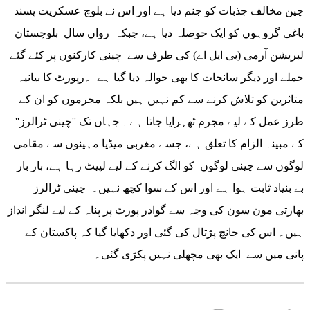
چین مخالف جذبات کو جنم دیا ہے اور اس نے بلوچ عسکریت پسند
باغی گروہوں کو ایک حوصلہ دیا ہے، جبکہ رواں سال بلوچستان
لبریشن آرمی (بی ایل اے) کی طرف سے چینی کارکنوں پر کئے گئے
حملے اور دیگر سانحات کا بھی حوالہ دیا گیا ہے ۔رپورٹ کا بیانیہ
متاثرین کو تلاش کرنے سے کم نہیں ہیں بلکہ مجرموں کو ان کے
طرز عمل کے لیے مجرم ٹھہرایا جاتا ہے۔ جہاں تک ''چینی ٹرالرز''
کے مبینہ الزام کا تعلق ہے، جسے مغربی میڈیا مہینوں سے مقامی
لوگوں سے چینی لوگوں کو الگ کرنے کے لیے لپیٹ رہا ہے، بار بار
بے بنیاد ثابت ہوا ہے اور اس کے سوا کچھ نہیں۔ چینی ٹرالرز
بھارتی مون سون کی وجہ سے گوادر پورٹ پر پناہ کے لیے لنگر انداز
ہیں۔ اس کی جانچ پڑتال کی گئی اور دکھایا گیا کہ پاکستان کے
پانی میں سے ایک بھی مچھلی نہیں پکڑی گئی۔