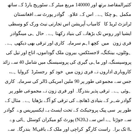
کثیرالمقاصد برتھ اور 140000 مربع میٹر کے سٹوریج یارڈ کے ساتھ
مکمل ہو چکا ہے۔ اس کے علاوہ گوادر پورٹ سے افغانستان
ٹرانزٹ ٹریڈ کا کامیاب آپریشن اس تجارتی نیٹ ورک کو وسطی
ایشیا اور روس تک بڑھانے کی بنیاد رکھتا ہے۔ حال ہی میںگوادر
فری زون میں کچھ اہم سرمایہ کاری اور ترقی بھی دیکھی ہے۔
ہوٹلوں، بینکنگ، لاجسٹکس، بیرون ملک گوداموں، اناج اور تیل کی
پروسیسنگ، اور ماہی گیری کی پروسیسنگ میں شامل 40 سے زائد
کاروباری اداروں نے فری زون میں خود کو رجسٹرڈ کروایا ہے،
جس سے مجموعی طور پر 90 ملین امریکی ڈالر کی سرمایہ کاری
ہوئی ہے۔ ترقی پذیر بندرگاہ اور فری زون نے مجموعی طور پر
گوادر شہر کے بنیادی ڈھانچے کی ترقی کو آگے بڑھایا ہے۔ مثال کے
طور پر سی پیک پروجیکٹ کے تحت ایسٹ بے ایکسپریس وے گوادر
پورٹ کو میکران کوسٹل ہائی وے (Nـ20) سے جوڑتا ہے اس سے
بندرگاہ سے Mـ8 تک براہ راست کارگو کراچی اور ملک کے باقی