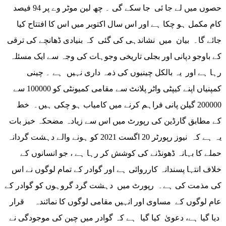
حصوں میں لے جا ئی جا سکے گی ۔ چھ لین موٹر وے پر 94 فیصد
کام مکمل ہو چکا ہے اور اس سال اکتوبر میں اس کا افتتاح کیا
جائے گا۔ بیان میں نشاندہی کی گئی کہ بنیادی ڈھانچے کی ترقی
کے باوجو دپانی اور بجلی تاریخی وجوہات کی وجہ سے ایک مسئلہ
رہا ہے اور یہ بالکل چینیوں کی ذمہ داری نہیں ہے ۔ چینی
کمپنیاں اپنے کیپٹی واٹر پلانٹ سے مقامی کمیونٹی کو 100000 سے
200000 گیلن پانی فراہم کرنے میں کامیاب ہو چکی ہیں۔ خط
کے مطابق گارڈین کی رپورٹ میں اس سے زیادہ مضحکہ خیز بات
یہ ہے کہ نیوز رپورٹر 20 اگست 2021 کو ہونے والے دہشت گردانہ
حملے کا بہانہ ڈھونڈنے کی کوشش کر رہا ہے ، جو انسانوں کے
خلاف انتہا پسندانہ کارروائی ہے اور گوادر کے تمام لوگوں نے اس
کی مذمت کی ہے۔ رپورٹ میں دہشت گرد گروہوں کو گوادر کے
عام لوگوں کے مساوی اور انہیں مقامی لوگوں کا نمائندہ قرار
دیا گیا ہے، دعویٰ کیا گیا ہے کہ گوادر میں چین کی موجودگی نے