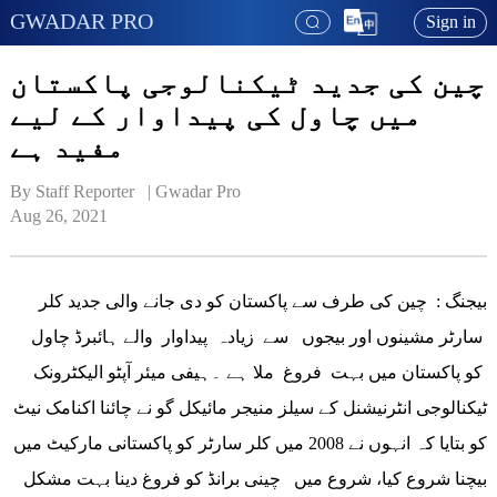
GWADAR PRO
Sign in
چین کی جدید ٹیکنالوجی پاکستان
میں چاول کی پیداوار کے لیے
مفید ہے
By Staff Reporter   | 
Gwadar Pro
Aug 26, 2021
بیجنگ : چین کی طرف سے پاکستان کو دی جانے والی جدید کلر
سارٹر مشینوں اور بیجوں سے زیادہ پیداوار والے ہائبرڈ چاول
کو پاکستان میں بہت فروغ ملا ہے ۔ہیفی میئر آپٹو الیکٹرونک
ٹیکنالوجی انٹرنیشنل کے سیلز منیجر مائیکل گو نے چائنا اکنامک نیٹ
کو بتایا کہ انہوں نے 2008 میں کلر سارٹر کو پاکستانی مارکیٹ میں
بیچنا شروع کیا، شروع میں چینی برانڈ کو فروغ دینا بہت مشکل