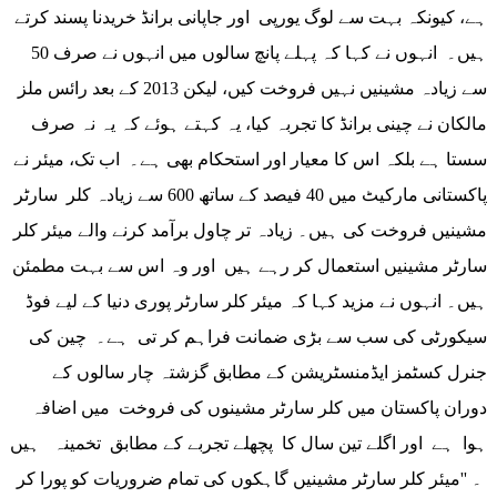
ہے، کیونکہ بہت سے لوگ یورپی اور جاپانی برانڈ خریدنا پسند کرتے
ہیں۔ انہوں نے کہا کہ پہلے پانچ سالوں میں انہوں نے صرف 50
سے زیادہ مشینیں نہیں فروخت کیں، لیکن 2013 کے بعد رائس ملز
مالکان نے چینی برانڈ کا تجربہ کیا، یہ کہتے ہوئے کہ یہ نہ صرف
سستا ہے بلکہ اس کا معیار اور استحکام بھی ہے۔ اب تک، میئر نے
پاکستانی مارکیٹ میں 40 فیصد کے ساتھ 600 سے زیادہ کلر سارٹر
مشینیں فروخت کی ہیں۔ زیادہ تر چاول برآمد کرنے والے میئر کلر
سارٹر مشینیں استعمال کر رہے ہیں اور وہ اس سے بہت مطمئن
ہیں۔ انہوں نے مزید کہا کہ میئر کلر سارٹر پوری دنیا کے لیے فوڈ
سیکورٹی کی سب سے بڑی ضمانت فراہم کر تی ہے۔ چین کی
جنرل کسٹمز ایڈمنسٹریشن کے مطابق گزشتہ چار سالوں کے
دوران پاکستان میں کلر سارٹر مشینوں کی فروخت میں اضافہ
ہوا ہے اور اگلے تین سال کا پچھلے تجربے کے مطابق تخمینہ ہیں
۔ ''میئر کلر سارٹر مشینیں گاہکوں کی تمام ضروریات کو پورا کر