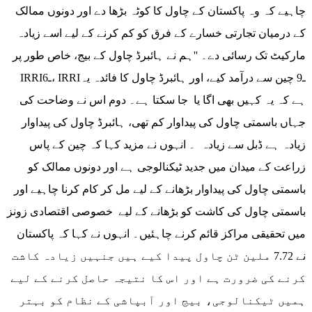
چاہیے کہ وہ پاکستان کے چاول کا کوٹہ بڑھا دے اور دونوں ممالک
کے درمیان تجارتی خسارے کے فرق کو کم کرنے کے لیے اسے زیادہ
مارکیٹ تک رسائی دے۔ ''ہم نے ہائبرڈ چاول کے بیج، خاص طور پر
IRRIـ6، IRRIـ9 چین سے درآمد کیے، اور ہائبرڈ چاول کا فائدہ یہ
ہے کہ یہ کہیں بھی اگا یا جا سکتا ہے۔ دوم اس نے وضاحت کی
جہاں باسمتی چاول کی پیداوار کم تھی، ہائبرڈ چاول کی پیداوار
زیادہ ہے ڈبل سے زیادہ ۔ انہوں نے مزید کہا کہ چین کے پاس
زراعت کے میدان میں جدید ٹیکنالوجی ہے اور دونوں ممالک کو
باسمتی چاول کی پیداوار بڑھانے کے لیے مل کر کام کرنا چاہیے اور
باسمتی چاول کی کاشت کو بڑھانے کے لیے خصوصی اقتصادی زونز
میں تحقیقی مراکز قائم کرنے چاہئیں۔ انہوں نے کہا کہ پاکستان
نے 7.72 ملین ٹن چاول پیدا کیے ہیں جنہیں زیادہ کاشت
کرنے کی ضرورت ہے اور اس کا نتیجہ حاصل کرنے کے لیے
ہمیں ٹیکنالوجی، بیج اور آبپاشی کے نظام کو بہتر