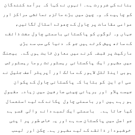
بنانے کی ضرورت ہے۔ انہوں نے کہا کہ برآمد کنندگان
کو چاہیے کہ وہ چین میں بڑے مالز، نمائشی مراکز اور
عوامی مقامات پر چاول کے چھوٹے اسٹال لگائیں،
جہاں وہ لوگوں کو پاکستانی باسمتی چاول مفت ذائقے
کے ساتھ پیش کرتے ہیں جو کہ دنیا کی سب سے بڑی
مارکیٹ پر قبضہ کرنے میں معاون ثابت ہوں گے۔ بیجنگ
میں مشہور ایک پاکستانی ریسٹورنٹ روما ریسٹورٹس
ہوبی اینڈ لٹل لاہور کے مالک اور آپریٹر آصف جلیل نے
سی ای این کو بتایا کہ پاکستانی چاول کے پکوان
جیسے پلاو اور بریانی چینی صارفین میں زیادہ مقبول
ہو رہے ہیں اور باسمتی چاول پکانے کے لیے استعمال
کیا جاتا ہے۔ باسمتی ایک لمبے دانے والی قسم ہے
جو اصل میں پاکستان سے ہے اور یہ خاص طور پر ا پنی
خوشبودار ذائقے کے لیے مشہور ہے۔ چکن اور لیمب