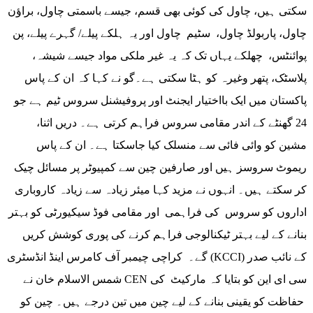
سکتی ہیں، چاول کی کوئی بھی قسم، جیسے باسمتی چاول، براؤن
چاول، پاربولڈ چاول، سٹیم چاول اور یہ ہلکے پیلے/ گہرے پیلے، پن
پوائنٹس، چھلکے یہاں تک کہ یہ غیر ملکی مواد جیسے شیشہ،
پلاسٹک، پتھر وغیرہ کو ہٹا سکتی ہے۔گو نے کہا کہ ان کے پاس
پاکستان میں ایک بااختیار ایجنٹ اور پروفیشنل سروس ٹیم ہے جو
24 گھنٹے کے اندر مقامی سروس فراہم کرتی ہے۔ دریں اثنا،
مشین کو وائی فائی سے منسلک کیا جاسکتا ہے۔ ان کے پاس
ریموٹ سروسز ہیں اور صارفین چین سے کمپیوٹر پر مسائل چیک
کر سکتے ہیں۔ انہوں نے مزید کہا میئر زیادہ سے زیادہ کاروباری
اداروں کو سروس کی فراہمی اور مقامی فوڈ سیکیورٹی کو بہتر
بنانے کے لیے بہتر ٹیکنالوجی فراہم کرنے کی پوری کوشش کریں
گے۔ کراچی چیمبر آف کامرس اینڈ انڈسٹری (KCCI) کے نائب صدر
شمس الاسلام خان نے CEN سی ای این کو بتایا کہ مارکیٹ کی
حفاظت کو یقینی بنانے کے لیے چین میں تین درجے ہیں۔ چین کو