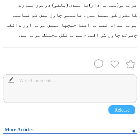
بریانی(مسالہ دار)یا مندی (ہلکی) دونوں ہمارے
گاہکوں کو پسند ہیں۔ باسمتی چاول میں کم نشاستہ
ہوتا ہے اس لیے یہ اتنا چپچپا نہیں ہوتا اور ذائقہ
چھوٹے چاول کی اقسام سے بالکل مختلف ہوتا ہے۔
Release
More Articles