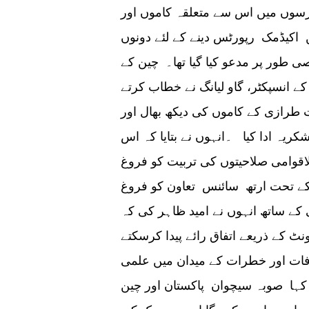
برسوں میں اس سے متعلقہ کاموں اور
یں اکیڈمک رپورٹس دینے کے لئے دونوں
خصوصی طور پر مدعو کیا گیا تھا۔ چین کے
 انسپکٹر، گاو لیانگ نے خطاب کرتے
طرازی کے کاموں کی دیکھ بھال اور
کریہ ادا کیا ۔انہوں نے بتایا کہ اس
لاقوامی صلاحیتوں کی تربیت کو فروغ
ئی کے تحت ارتھ سائنس تعاون کو فروغ
ی کے ساتھ انہوں نے امید ظاہر کی کہ
 کے ذریعے اتفاق رائے پیدا کرسکتے
فات اور خطرات کے میدان میں علمی
کہا صوبہ سیچوان پاکستان اور چین