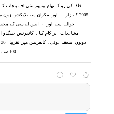
فلڈ کی رو ک تھام،یونیورسٹی آف پنجاب کے 
2005 کے زلزلے اور مکران سب ڈیکشن زون 
حوالے سے اور ، ایس اے سی کے محقق ک
مشاہدات پر کام کیا ۔ کانفرنس چینگدو اور 
د
100 سے زائد پینل نے کانفرنس آن لائن دیکھی۔