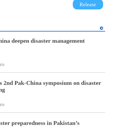
Release
hina deepen disaster management
ro
 2nd Pak-China symposium on disaster
ng
ro
ster preparedness in Pakistan’s