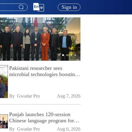
Sign in
Pakistani researcher sees
microbial technologies boosting
Pakistan's agriculture
By 
Gwadar Pro
Aug 7, 2026
Punjab launches 120-session
Chinese language program for
SPU
By 
Gwadar Pro
Aug 6, 2026