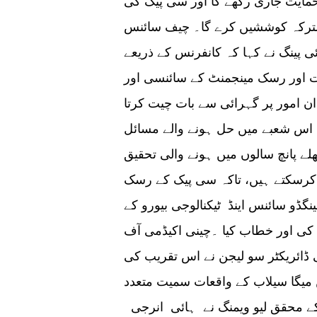
مایت جاری رکھے گا اور سی پیک کی
مشترکہ کوششیں کرے گا۔ چیف سائنس
 پینگ نے کہا کہ کانفرنس کے ذریعے
اور رسک مینجمنٹ کے سائنسی اور
 ان امور پر گہرائی سے بات چیت کرتا
 اس شعبے میں حل ہونے والے مسائل
ے پانچ سالوں میں ہونے والی تحقیق
ئن کرسکتے ہیں، تاکہ سی پیک کے رسک
گڈو سائنس اینڈ ٹیکنالوجی بیورو کے
کی اور خطاب کیا ۔چینی اکیڈمی آف
ی ڈائریکٹر سو لیجن نے اس تقریب کی
میگا سیلاب کے واقعات سمیت متعدد
ے محقق لیو ویمنگ نے ہائی انرجی