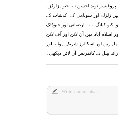
پروفیسر نوید احسن نے جیوہزارڈز ـ
میں زلزلے اور سونامی کے کدشات کے
یو کیانگ نے ارضیاتی اور جیوڈٹک
اسلام آباد میں آن لائن اور آف لائن
ونوں منعقد ہوئی۔ کانفرنس میں تقریبا 30 ماہرین اور اسکالرز شریک ہوئے اور