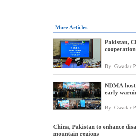
More Articles
Pakistan, C
cooperation
By 
Gwadar P
NDMA hosts
early warni
By 
Gwadar P
China, Pakistan to enhance disa
mountain regions