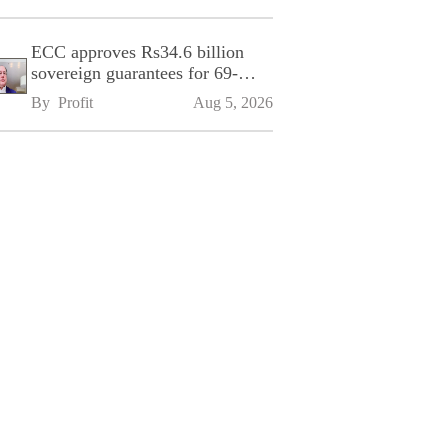
ECC approves Rs34.6 billion
sovereign guarantees for 69-
kilometre Sialkot-Kharian
By 
Profit
Aug 5, 2026
Motorway