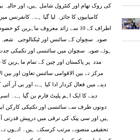
کی روک تھام اور کنٹرول شامل ہیں، اور حالیہ 
کامیابیوں کا جائزہ لیا گیا ہے۔ کانفرنس م
اطراف کے 10 سے زائد معروف ماہرین کو 
صوبہ سچوان کے سائنس اور ٹیکنالوجی شعبہ کے
ہوئے صوبہ سچوان میں سائنسی اور تکنیکی جدت 
مدد پر پاکستان اور چین کے تمام ماہرین کا ش
مرکز نے بین الاقوامی سائنس تعاون اور بین ا
دینے میں فعال کردار ادا کیا ہے، اور بی آر آ
دینے کا ایک اہم پلیٹ فارم بن گیا ہے۔ اس
دونوں طرف سے سائنسی اور تکنیکی کارکن ایونٹ
ہیں اور سی پیک کی ترقی میں درپیش قدرتی آ
تحقیقی منصوبے مرتب کرسکتے ہیں۔ انہوں نے 