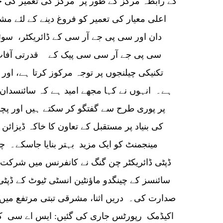
کے رابطہ مرکز کے طور پر مرکز کی تعمیر کی ح
اعلی معیار کی تعمیر کو فروغ دینے کے لئے 
دان اور سی پی جے آر سی کے ڈائریکٹر، سوئی
سی پی جے آر سی سی پیک کے قدرتی آفات 
تکنیکی چیلنجوں پر توجہ مرکوز کرتا ہے، اور
ہے۔ انہوں نے کہا مجھے امید ہے کہ سائنسدان
پر پوری طرح سے گفتگو کر سکتے ہیں اور پچھل
کی بنیاد پر مستقبل کے تعاون کا خاکہ ڈیزا
مینجمنٹ کو ایک مزید بہتر بنایا جاسکے۔ چین
ڈپٹی ڈائریکٹر چن گنگ نے کانفرنس میں شرکت 
سائنسز کے چینگدو ماؤنٹین انسٹی ٹیوٹ کے ڈپٹ
صدارت کی۔ دریں اثنا، مشرقی تبتی مرتفع میں 
اکیڈمک رپورٹس جاری کی گئیں: ایس اے سی ک