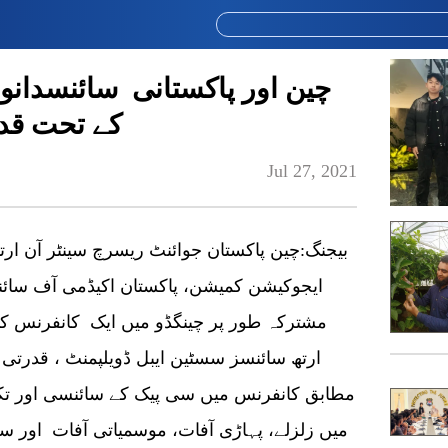
چین اور پاکستانی سائنسدانو
کے تحت قدر
Jul 27, 2021
بیجنگ:چین پاکستان جوائنٹ ریسرچ سینٹر آن ا
ایجوکیشن کمیشن، پاکستان اکیڈمی آف سائ
مشترکہ طور پر چینگڈو میں ایک کانفرنس کا 
ارتھ سائنسز سسٹین ایبل ڈویلپمنٹ ، قدرتی 
مطابق کانفرنس میں سی پیک کے سائنسی اور تک
میں زلزلے، پہاڑی آفات، موسمیاتی آفات اور 