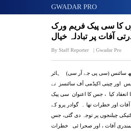
GWADAR PRO
ں کا سی پیک فریم ورک
تی آفات پر تبادلہ خیال
By Staff Reporter   | 
Gwadar Pro
رتھ سائنس (سی پی جے آر سی) ہائر
نس اور چینی اکیڈمی آف سائنسز نے
انعقاد کیا ، جس کا اعنوان سی پیک
آفات اور خطرات تھا ۔ گوادر پرو کے
نیکی چیلنجوں پر توجہ دی گئی، جس
سمندری آفات ، اور صحرا ئی خطرات