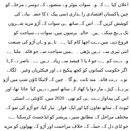
اعلان کیا ہے کہ وہ سوات موٹر وے منصوبے کے دوسرے مرحلے کو
چین پاکستان اقتصادی راہداری (سی پیک ) کا حصہ بنانے کی
کوشش کریں گے۔ اس کے ساتھ ہی سوات کے آڑو مزید شہروں
تک پہنچ سکتے ہیں۔ حالیہ برسوں میں، سوات نے سیاحت کو
فروغ دینے میں بہت اچھا کام کیا ہے۔ تاہم وہاں آڑو کی صنعت
اتنی تیزی سے نہیں بڑھی ۔ ہمیں سیاحت سے جو فائدہ ملتا ہے
وہ بہت کم ہے، جو 4 یا 5 فیصد سے زیادہ نہیں ہے۔ ناصر نے کہا
اگر حکومت کسانوں کو کچھ پیکیج دے اور فیکٹریاں وغیرہ لگائے
تو یہ بہت فائدہ مند ثابت ہو گا ۔ چین کے لائیکا ٹاؤن شپ میں آڑو
پر پہلے کیڑے مار دوا یا کھاد کے ساتھ اسپرے نہیں کیا جاتا تھا، اور
اس کی پیداوار بہت ہی کم تھی۔ 2020 میں، کاؤنٹی نے انسٹی
ٹیوٹ کے ساتھ تعاون کیا اور ایک فوارہ تیار کیا، جو آڑو کی نمو کے
مختلف مراحل کے مطابق سپرے پریشر کو ایڈجسٹ کرسکتا ہے،
جو ٹڈی دل کے حملے کے خلاف مزاحمت اور آڑو کے پھولوں کو مزید