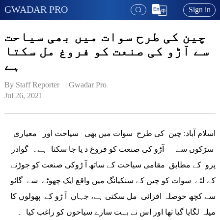
GWADAR PRO
Sign in
چین کی طرح سوات میں بھی سیاحت
سے آڑو کی صنعت کو فروغ مل سکتا
ہے
By Staff Reporter   | 
Gwadar Pro
Jul 26, 2021
اسلام آباد: چین کی طرح سوات میں بھی سیاحت اور معیاری
سڑکوں سے آڑو کی صنعت کو فروغ د یا جا سکتا ہے۔ گوادر
پرو کے مطابق مقامی سیاحت کے ساتھ آ ڑوکی صنعت کو جوڑنے
کے لئے سوات کو چین کے سنکیانگ میں واقع ایک چھوٹے سے گائو
سے کچھ حوصلہ افزائی مل سکتی ہے، جہاں آ ڑو کے پھولوں کا
میلہ لگایا گیا تھا اور اس نے بہت سارے سیاحوں کو راغب کیا ۔