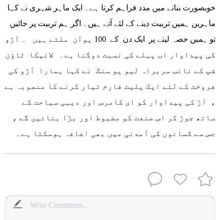
خوبصورت بنانے میں مدد فراہم کرتا ہے۔ ایک ماہر شہری نے کہا
ماہرین ہمیں تربیت دینے کے لئے آتے ہیں۔ اگر ہم تربیت پر جائیں
تو ہمیں حصہ لینے پر ایک دن کے 100 یوآن ملتے ہیں ۔ آڑو
کی پیداوار اب پہلے کی نسبت دوگنا ہے۔ لائیکا ٹاؤن
شپ کے نائب سربراہ لیو یو سنگ نے کہا ہمارا آڑو کی
فروخت کے لئے ایک پلیٹ فارم تیار کرنے کا منصوبہ ہے
، آڑ کی پیداوار کو ای کامرس اور دیہی سیاحت کے
ساتھ جوڑ کر اس صنعت کو مضبوط اور بڑا بنائیں گے ،
جس سے کسانوں کی آمدنی میں بھی اضافہ ہوسکتا ہے۔