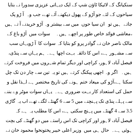
سنکیانگ کے لائیکا ٹاؤن شپ کے ایک دیہاتی عزیزی سدورا نے بتایا
سیاحوں کے لئے جو آڑو کے پھول دیکھنے آئے تھے، جب وہ آ ڑو پک
جاتے ہیں تو ان سیا حوں میں سے بیشتر وہ آڑو خریدنے آ تے ہیں
،معاشی فوائد خاص طور پر اچھے ہیں۔ سوات میں آڑو باغ کے
مالک ناصر خان نے گوادر پرو کو بتایا کہ سوات کا آ ڑویہاں سب
سے مشہور ہے، اس کا ذائقہ بہت اچھا ہے۔ ہم یہاں سے پنڈی،
فیصل آباد، لاہور، کراچی اور دیگر تمام شہروں میں فروخت کرتے
ہیں۔ اگر وہ اچھی پیکنگ کرتے ہیں تو یہ تین سے چار دن تک چل
سکتا ہے،آڑو کی میعاد ختم ہونے کی تاریخ مختصر ہے لہذا نقل و
حمل کی استعداد کار بہت ضروری ہے۔ یہاں سوات موٹر وے بننے
سے پہلے پنڈی تک پہنچنے میں 5 سے 6 گھنٹے لگتے تھے، اب یہ گاڑی
3.5 سے 4 گھنٹے میں پہنچ سکتی ہے، اس کا مطلب یہ ہے کہ
فیصل آباد، لاہور اور کراچی تک اس راستے میں دو گھنٹے کی بچت
ہوئی ہے۔ حال ہی میں وزیر اعلی خیبر پختونخوا محمود خان نے