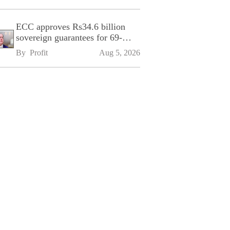
ECC approves Rs34.6 billion
sovereign guarantees for 69-
kilometre Sialkot-Kharian
By 
Profit
Aug 5, 2026
Motorway