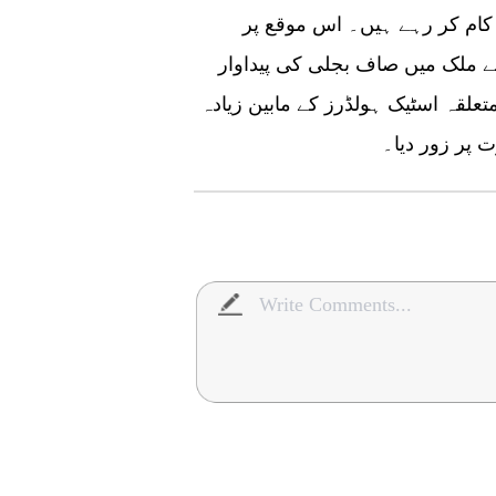
کام کر رہے ہیں۔ اس موقع پر
ے ملک میں صاف بجلی کی پیداوار
علقہ اسٹیک ہولڈرز کے مابین زیادہ
 پر زور دیا۔