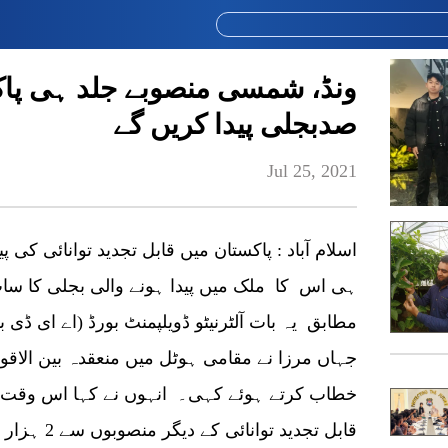
صدبجلی پیدا کریں گے
Jul 25, 2021
اسلام آباد : پاکستان میں قابل تجدید توانائی کی پ
ہی اس کا ملک میں پیدا ہونے والی بجلی کا سات 
مطابق یہ بات آلٹرنیٹو ڈویلپمنٹ بورڈ (اے ای ڈی 
جہاں مرزا نے مقامی ہوٹل میں منعقدہ بین الاقو
خطاب کرتے ہوئے کہی۔ انہوں نے کہا اس وقت 
قابل تجدید ت