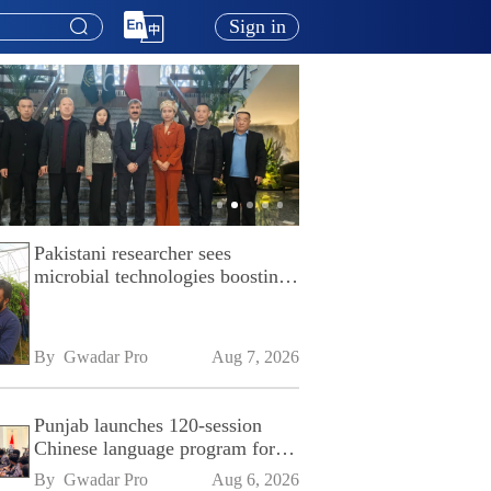
Sign in
Pakistani researcher sees
microbial technologies boosting
Pakistan's agriculture
By 
Gwadar Pro
Aug 7, 2026
Punjab launches 120-session
Chinese language program for
SPU
By 
Gwadar Pro
Aug 6, 2026