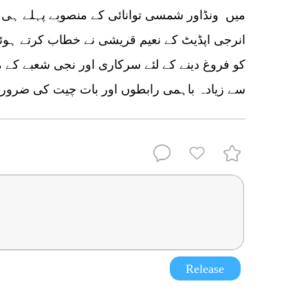
میں ونڈاور شمسی توانائی کے منصوبے پہلے ہی 
انرجی اپڈیٹ کے نعیم قریشی نے خطاب کرتے ہوئ
کو فروغ دینے کے لئے سرکاری اور نجی شعبے کے مت
سے زیادہ باہمی رابطوں اور بات چیت کی ضرورت
Release