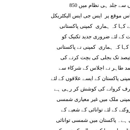
ہے۔ ملک میں زیر تعمیر ونڈ اور شمسی منصوبوں سے جلد ہی نظام میں 850
 اس موقع پر ایس جی ایس الیکٹریکل
ے کہا کہ ہماری کمپنی پاکستانی
ت کے لئے ضروری جدید تکنیک کو
 کہا کہ ہماری کمپنی نے پاکستانی
یٹ میں ایک فین متعارف کرایا ہے، جو 80 فیصد تک بجلی کی بچت کرنے کی
مد طاہر نے اجلاس کے شرکاء سے
مپنی پاکستان کے ایسے علاقوں کے لئے
ارف کروانے کی کوشش کر رہی ہے
مپنی ملک میں غیر معیاری شمسی
نے کے لئے توانائی کے شعبے کے
ی ہے۔ پاکستان میں شمسی توانائی