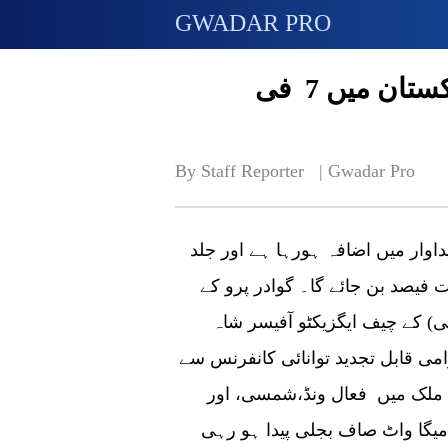
GWADAR PRO
ونڈ، شمسی منصوبے جلد ہی پاکستان میں 7 فی
By Staff Reporter   | 
Gwadar Pro
یداوار میں اضافہ ہورہا ہے اور جلد
فیصد بن جائے گا۔ گوادر پرو کے
بی) کے چیف ایگزیکٹو آفیسر شاہ
امی قابل تجدید توانائی کانفرنس سے
ملک میں فعال ونڈ،شمسی، اور
وانائی کے دیگر منصوبوں سے 2 ہزار میگا واٹ صاف بجلی پیدا ہو رہی