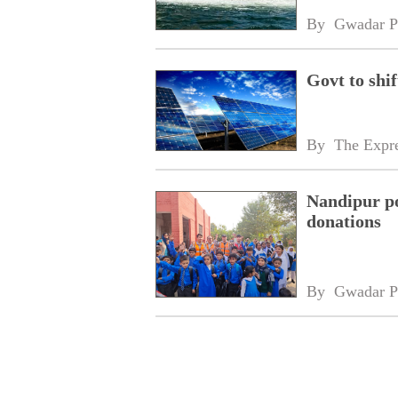
By 
Gwadar P
Govt to shif
By 
The Expre
Nandipur po
donations
By 
Gwadar P