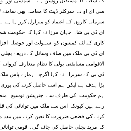
کے شعبے کا مستقبل روشن ہے ۔ شمسی اور ونڈ ب
سی ای او نے سرکلر ڈیٹ کا معاملہ بھی سامنے لا
سرمایہ کاروں کے اعتماد کو متزلزل کرر ہا ہے ۔
ای ڈی بی شاہ جہان مرزا نے کہا کہ حکومت شم
کاری کے لئے کمپنیوں کو سہولت اور حوصلہ افزا
ای ڈی بی ملک میں صاف وسائل کے ذریعے بجلی کی 
الاقوامی مسابقتی بولی کا نظام متعارف کروانے
ڈی بی کے سربراہ نے کہا اگرچہ ہمارے پاس ملک 
بڑا ہدف ہے لیکن ہم اسے حاصل کرنے کی پوری
ہم حکومت کی طرف سے جنریشن توسیع منصوبے 
رہے ہیں کیونکہ اس سے ملک میں توانائی کی قلت 
کرنے کی قطعی ضرورت کا تعین کرنے میں مدد ملے
کہ مزید بجلی حاصل کی جائے گی۔ قومی توانائ