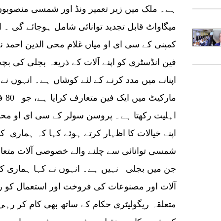
میگاواٹ قابل تجدید توانائی شامل ہوجائے گی ۔
کمپنی کے سی ای او میاں غلام محی الدین احمد ن
فین انڈسٹری کو اپنے آلات کے ذریعہ بجلی کی بچ
اپنانے میں مدد کرنے کے لئے کوشاں ہے۔ انہوں نے
مارک
اہلیت رکھتا ہے۔ پروسن سولر کے سی ای او مح
اپنے خیالات کا اظہار کرتے ہوئے کہا کہ ہماری ک
شمسی توانائی سے چلنے والے خصوصی آلات متع
جن میں بجلی نہیں ہے۔ انہوں نے کہا ہماری ک
آلات اور مصنوعات کی فروخت اور استعمال کو روک
متعلقہ ریگولیٹری حکام کے ساتھ بھی کام کر رہ