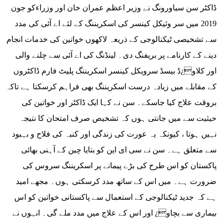
ڈاکٹر سن سیاورونگ نے وزیر اعظم عمران خان اور وزراءکو جون
2019 میں سر وئیکل کینسر کی اسکریننگ کے لئے اے آئی کی مدد
سے تشخیصی ٹیکنالوجی کے ذریعہ لاکھوں خواتین کی خدمات انجام
دینے کے کارنامے پر بریفنگ دی۔ لینڈنگ کی اے آئی سے چلنے والی
اور کلاو¿ڈ بیسڈ سرویکل کینسر اسکریننگ پلیٹ فارم ڈاکٹروں
کے مقابلے میں زیادہ درست اسکریننگ بھی فراہم کرسکتا ہے تاکہ
بروقت علاج کیا جاسکے۔ سن نے کہا ایک ڈاکٹر اور خواتین کی
حیثیت سے میں جانتی ہوں کہ تشخیص صرف امتحان کا نتیجہ
نہیں ہوتا ، کیونکہ یہ عورت کی زندگی اور کنبہ کی فلاح و بہبود
سے متعلق ہے۔ سن نے سی ای این کو بتایا چین کے آہنی بھائی
پاکستان کو اس طرح کی بڑے پیمانے پر اسکریننگ سروس کی
ضرورت ہے۔ میں اس کے ساتھ مدد کرسکتی ہوں۔ مجھے امید
ہے کہ جدید ٹیکنالوجی کے استعمال سے پاکستانی خواتین کو اس
بیماری سے بچاو¿ اور اس کے علاج میں مدد ملے گی۔ انہوں نے