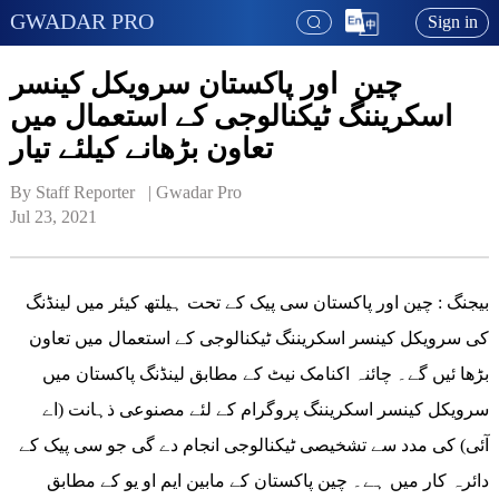
GWADAR PRO
Sign in
چین اور پاکستان سرویکل کینسر
اسکریننگ ٹیکنالوجی کے استعمال میں
تعاون بڑھانے کیلئے تیار
By Staff Reporter   | 
Gwadar Pro
Jul 23, 2021
بیجنگ : چین اور پاکستان سی پیک کے تحت ہیلتھ کیئر میں لینڈنگ
کی سرویکل کینسر اسکریننگ ٹیکنالوجی کے استعمال میں تعاون
بڑھا ئیں گے۔ چائنہ اکنامک نیٹ کے مطابق لینڈنگ پاکستان میں
سرویکل کینسر اسکریننگ پروگرام کے لئے مصنوعی ذہانت (اے
آئی) کی مدد سے تشخیصی ٹیکنالوجی انجام دے گی جو سی پیک کے
دائرہ کار میں ہے۔ چین پاکستان کے مابین ایم او یو کے مطابق