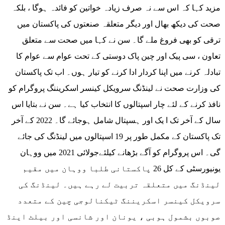
مزید کہا کہ اس سے نہ صرف زیادہ خواتین کو فائدہ ہوگا ، بلکہ
صحت کی دیکھ بھال اور دیگر متعلقہ صنعتوں کی پاکستان میں
ترقی کو بھی فروغ ملے گا۔ سن نے کہا میں صحت سے متعلق
تعاون ، سی پیک اور چین پاک دوستی کے تحت عوام سے عوام کا
تبادلہ کرنے میں اپنا کردار ادا کرنے کو تیار ہوں۔ اب تک پاکستان
کی وزارت صحت نے لینڈنگ سرویکل کینسر اسکریننگ پروگرام کو
نافذ کرنے کے لئے چار اسپتالوں کا انتخاب کیا ہے۔ سن نے بتایا اس
سال کے آخر تک ا یک اور ہسپتال شامل ہوجائے گا۔ 2022 کے آخر
تک پاکستان کے مکمل طور پر 19 اسپتالوں میں لینڈنگ کی جائے
گی۔ اس پروگرام کو آگے بڑھانے کیلئےجولائی 2021 میں ووہان
یونیورسٹی کے کل 26 پاکستانی طلبا ووہان میں مقیم
لینڈنگ میں متعلقہ تربیت لے رہے ہیں۔ لینڈنگ کی
سرویکل کینسر اسکریننگ ٹیکنالوجی چین کے متعدد
صوبوں بشمول ہوبی ، یونان اور شانسی اور بیلٹ اینڈ