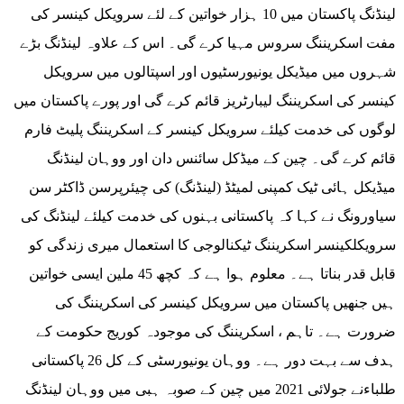
لینڈنگ پاکستان میں 10 ہزار خواتین کے لئے سرویکل کینسر کی
مفت اسکریننگ سروس مہیا کرے گی۔ اس کے علاوہ لینڈنگ بڑے
شہروں میں میڈیکل یونیورسٹیوں اور اسپتالوں میں سرویکل
کینسر کی اسکریننگ لیبارٹریز قائم کرے گی اور پورے پاکستان میں
لوگوں کی خدمت کیلئے سرویکل کینسر کے اسکریننگ پلیٹ فارم
قائم کرے گی۔ چین کے میڈکل سائنس دان اور ووہان لینڈنگ
میڈیکل ہائی ٹیک کمپنی لمیٹڈ (لینڈنگ) کی چیئرپرسن ڈاکٹر سن
سیاورونگ نے کہا کہ پاکستانی بہنوں کی خدمت کیلئے لینڈنگ کی
سرویکلکینسر اسکریننگ ٹیکنالوجی کا استعمال میری زندگی کو
قابل قدر بناتا ہے۔ معلوم ہوا ہے کہ کچھ 45 ملین ایسی خواتین
ہیں جنھیں پاکستان میں سرویکل کینسر کی اسکریننگ کی
ضرورت ہے۔ تاہم ، اسکریننگ کی موجودہ کوریج حکومت کے
ہدف سے بہت دور ہے۔ ووہان یونیورسٹی کے کل 26 پاکستانی
طلباءنے جولائی 2021 میں چین کے صوبہ ہبی میں ووہان لینڈنگ