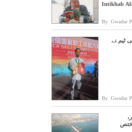
Intikhab A
By 
Gwadar P
 ٹیم نے
By 
Gwadar P
20 منظور،
مختص