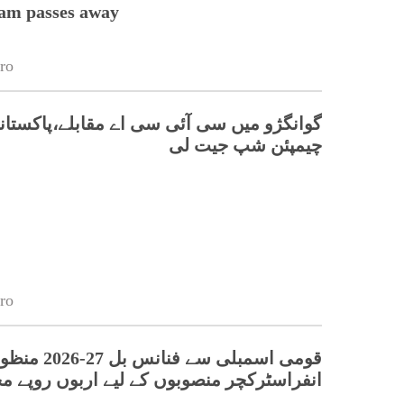
lam passes away
ro
گوانگژو میں سی آئی سی اے مقابلے،پاکستانی
چیمپئن شپ جیت لی
ro
قومی اسمبلی سے فنانس بل 27-26
انفراسٹرکچر منصوبوں کے لیے اربوں روپے 