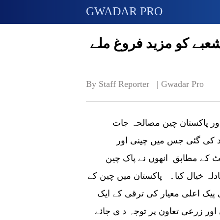
GWADAR PRO
بے کو مزید فروغ ملے
By Staff Reporter   | 
Gwadar Pro
بیجنگ:پاکستان چلی فارمنگ پراجیکٹ پروموشن اور پاکستان چین مصالحہ جات
قد کی گئی جس میں چینی اور
ٹ کے مطابق انھوں نے پاک چین
لہ خیال کیا۔ پاکستان میں چین کے
 پیک اعلی معیار کی ترقی کے ایک
ور زرعی تعاون پر توجہ د ی جائے