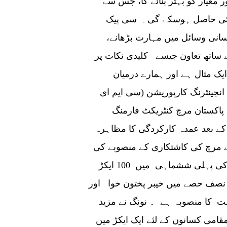
 معیار کو بہتر بنائے گا، جس سے
رسائی حاصل ہوسکے گی۔ سی پیک
سانی وسائل میں مہارت بڑھانے،
کے ساتھ تعاون جیسے کلیدی نکات پر
یک مثال ہے اور ہمارے درمیان
نجینئرنگ کارپوریشن (سی ایم ای
پاکستان مرچ کنٹریکٹ فارمنگ
کے بعد عمدہ کارکردگی کا مظاہرہ
ے مرچ کی کاشتکاری کے منصوبے کی
تعریف کرتے ہوئے کہا کہ پنجاب میں رواں سال کی پہلی ششماہی میں 100 ایکڑ
نصف حصے میں خیبر پختون خوا اور
کرکے 3000 ایکڑ پر کاشت کا منصوبہ ہے ۔ نونگ نے مزید
امی کسانوں کے لئے ایک ایکڑ میں