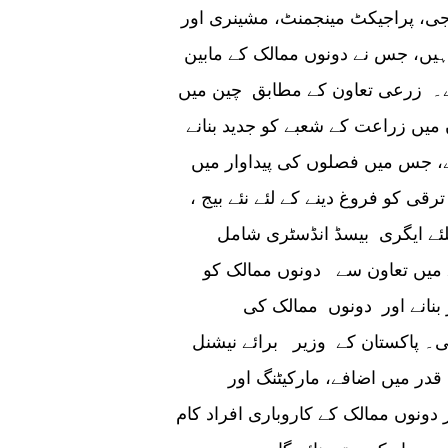
وجی، پراجیکٹ مینجمنٹ، مشینری اور
یں، جس نے دونوں ممالک کے مابین
ے۔ زرعی تعاون کے مطابق چین میں
 میں زراعت کے شعبے کو جدید بنانے
ہا ہے، جس میں فصلوں کی پیداوار میں
قی کو فروغ دینے کے لئے نئے بیج ،
یلئے ایگری بیسڈ انڈسٹری شامل
میں تعاون سے دونوں ممالک کو
 بنانے اور دونوں ممالک کی
 پاکستان کے وزیر برائے نیشنل
قدر میں اضافے، مارکیٹنگ اور
نوں ممالک کے کاروباری افراد کام