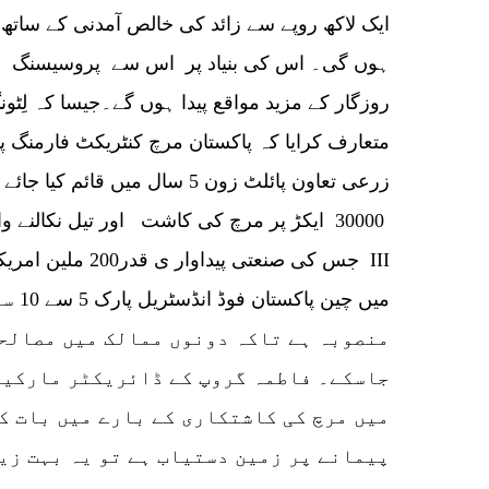
ہوں گی۔ اس کی بنیاد پر اس سے پروسیسنگ صن
روزگار کے مزید مواقع پیدا ہوں گے۔جیسا کہ لِٹ
زرعی تعاون پائلٹ زون 5 سال میں
30000 ایکڑ پر مرچ کی کاشت اور تیل نکالنے و
جس کی صنعتی پیداوا
میں چی
منصوبہ ہے تاکہ دونوں ممالک میں مصالحہ
جاسکے۔ فاطمہ گروپ کے ڈائریکٹر مارکیٹ
میں مرچ کی کاشتکاری کے بارے میں بات ک
پیمانے پر زمین دستیاب ہے تو یہ بہت زی