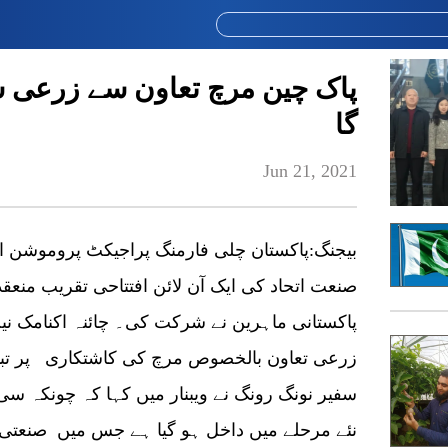
پاک چین مرچ تعاون سے زرعی شع
گا
Jun 21, 2021
صنعت اتحاد کی ایک آن لائن افتتاحی تقریب منع
پاکستانی ماہرین نے شرکت کی۔ چائنہ اکنامک نی
زرعی تعاون بالخصوص مرچ کی کاشتکاری پر تباد
سفیر نونگ رونگ نے ویبنار میں کہا کہ چونکہ سی
نئے مرحلے میں داخل ہو گیا ہے جس میں صنعتی ا