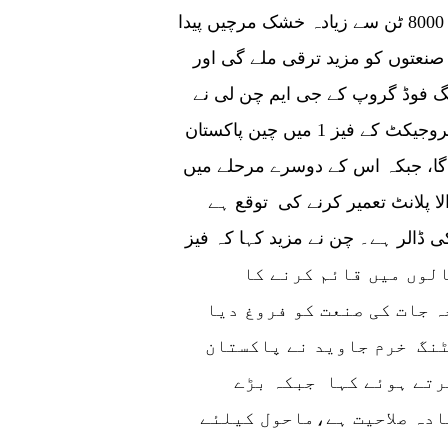
ایک لاکھ روپے سے زائد کی خالص آمدنی کے ساتھ 8000 ٹن سے زیادہ خشک مرچیں پیدا
عتوں کو مزید ترقی ملے گی اور
ونگ فوڈ گروپ کے جی ایم چن لی نے
متعارف کرایا کہ پاکستان مرچ کنٹریکٹ فارمنگ پروجیکٹ کے فیز 1 میں چین پاکستان
 قائم کیا جائے گا، جبکہ اس کے دوسرے مرحلے میں
الا پلانٹ تعمیر کرنے کی توقع ہے
ر ی قدر200 ملین امریکی ڈالر ہے۔ چن نے مزید کہا کہ فیز III
ن پاکستان فوڈ انڈسٹریل پارک 5 سے 10 سالوں میں قائم کرنے کا
 جات کی صنعت کو فروغ دیا
نگ خرم جاوید نے پاکستان
رتے ہوئے کہا جبکہ بڑے
ادہ صلاحیت ہے،ماحول کیلئے