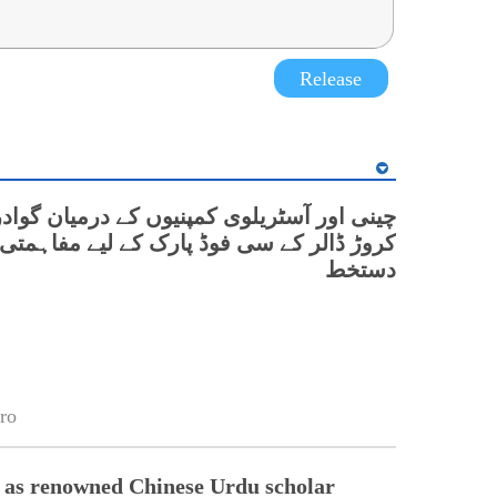
Release
کروڑ ڈالر کے سی فوڈ پارک کے لیے مفاہمتی 
دستخط
ro
 as renowned Chinese Urdu scholar