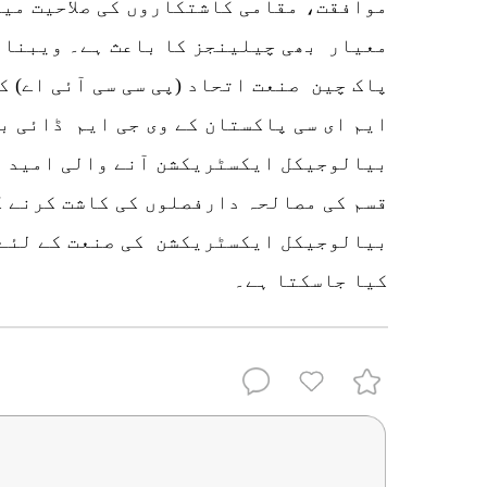
موافقت، مقامی کاشتکاروں کی صلاحیت می
معیار بھی چیلینجز کا باعث ہے۔ ویبنار 
پاک چین صنعت اتحاد (پی سی سی آئی اے) ک
ایم ای سی پاکستان کے وی جی ایم ڈائی ب
بیالوجیکل ایکسٹریکشن آنے والی امید ا
قسم کی مصالحہ دارفصلوں کی کاشت کرنے ک
بیالوجیکل ایکسٹریکشن کی صنعت کے لئے 
کیا جاسکتا ہے۔