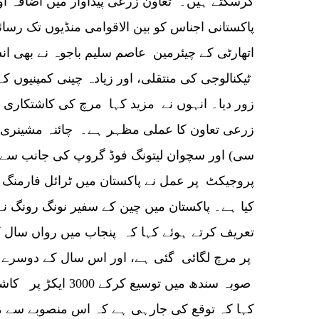
کرسکتے ہیں۔ تعاون زرعی پیداوار میں اضافہ اور
پاکستانی اجناس کو بین الاقوامی منڈیوں تک 
اتھارٹی کے چیئرمین عاصم سلیم باجوہ نے بھی ان
ٹیکنالوجی کی منتقلی، اور زیادہ چینی کمپنیوں 
زور دیا۔ انہوں نے مزید کہا مرچ کی کاشتکاری ا
زرعی تعاون کا عملی مظہر ہے۔ چائنہ مشینری ا
سی) اور سچوان لیتونگ فوڈ گروپ کی جانب سے 
پروجیکٹ پر عمل نے پاکستان میں ٹرائل فارمنگ 
کیا ہے۔ پاکستان میں چین کے سفیر نونگ رونگ ن
پر مرچ لگائی گئی ہے، اور اس سال کے دوسرے 
صوبہ سندھ میں توسیع 
کہا کہ توقع کی جارہی ہے کہ اس منصوبے سے مق