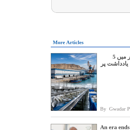
More Articles
چینی اور آسٹریلوی کمپنیوں کے درمیان گوادر میں 5
یادداشت پر
By 
Gwadar P
An era ends