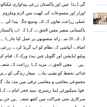
گی لہٰذا چین اور پاکستان زرعی پیداواری ٹیکنال
اوزار اور مصنوعات کی کھپت میں لازم وملزوم ہ
عملی زراعت تعاون کے لئے وسیع جگہ پیدا کی ہ
پاکستانی سفیر معین الحق نے کہا کہ اب پاکستان
کے لئے 20 سے زائد منصوبوں پر عمل کیا جار
اضافے، آبپاشی کے نظام کو اپ گریڈ کرنے، زرعی تر
ویلیو ایڈیشن اور گلوبل چین نیٹ ورک کے قیام ک
ہیں۔ معین الحق نے مزید کہا زراعت کے شعبے 
غذائی تحفظ کو یقینی بنانے، میعار زندگی کو بہتر
مجموعی معاشی و معاشی ترقی میں مدد ملے گی۔
فوڈ سیکیورٹی اینڈ ریسرچ، سید فخر امام نے کہا 
سرکاری نجی شراکت میں کچھ شعبے ہیں جن پر دو