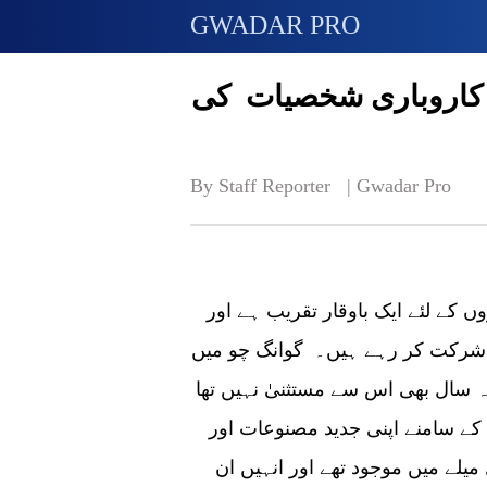
GWADAR PRO
ی کاروباری شخصیات کی
By Staff Reporter   | 
Gwadar Pro
گوانگ چو (گوادر پرو) کینٹن میلہ دنیا بھر کے تاجروں کے لئے ایک باوقار تقریب ہے اور
ں شرکت کر رہے ہیں۔ گوانگ چو میں
 سال بھی اس سے مستثنیٰ نہیں تھا
 کے سامنے اپنی جدید مصنوعات اور
یلے میں موجود تھے اور انہیں ان