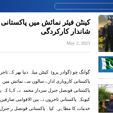
کینٹن فیئر نمائش میں پاکستان
شاندار کارکردگی
May 2, 2023
پاکستانی کاروباری ادارے سالوں سے نمائش می
پاکستانی قونصل جنرل سردار محمد نے کہا کہ یہ
کیونکہ پاکستانی تاجروں نے بین الاقوامی صارفین
خدمات کا مظاہرہ کیا۔ پاکستانی قونصل ر جنرل م