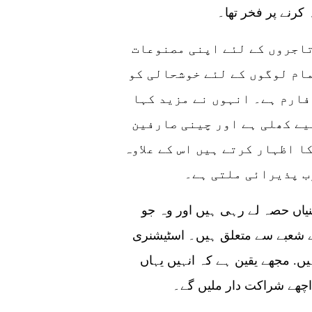
 کرنے پر فخر تھا۔
انہوں نے کہا کہ کینٹن میلہ پاکستانی تاجروں کے لئے اپنی مصنوعات
ام لوگوں کے لئے خوشحالی کو
فارم ہے۔ انہوں نے مزید کہا
یے کھلی ہے اور چینی صارفین
 اظہار کرتے ہیں اس کے علاوہ
ب پذیرائی ملتی ہے۔
کینٹن میلے کے تیسرے مرحلے میں نو پاکستانی کمپنیاں حصہ لے رہی ہیں اور وہ جو
 شعبے سے متعلق ہیں۔ اسٹیشنری
ں. مجھے یقین ہے کہ انہیں یہاں
 اچھے شراکت دار ملیں گے۔