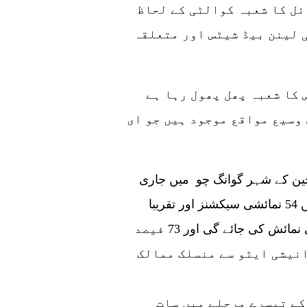
انہوں نے مزید کہا کہ پاکستانی ٹیکسٹائل کا شعبہ کوالٹی کے لحاظ
 لینن بیڈ شیٹس اور متعلقہ
سردار نے کہا کہ پاکستان میں ای کامرس کا شعبہ پھل پھول رہا ہے
 وسیع مواقع موجود ہیں جو ای
واضح رہے کہ 133 واں کینٹن میلہ 15 اپریل سے چین کے شہر گوانگ چو میں جاری
ہے جو 5 مئی تک جاری رہے گا، برآمدی میلے میں 54 نمائشی سیکشنز اور تقریبا
70,000 نمائشی بوتھوں کے ساتھ 16 مصنوعات کی نمائش کی جائے گی اور 73 فیصد
نیشی ایٹو سے منسلک ممالک
کے تیسرے مرحلے میں سات