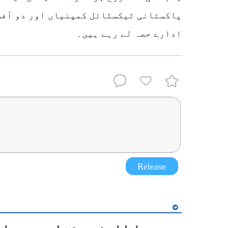
پاکستانی ٹیکسٹائل کمپنیاں اور دو آفس 
ادارے حصہ لے رہے ہیں۔
Release