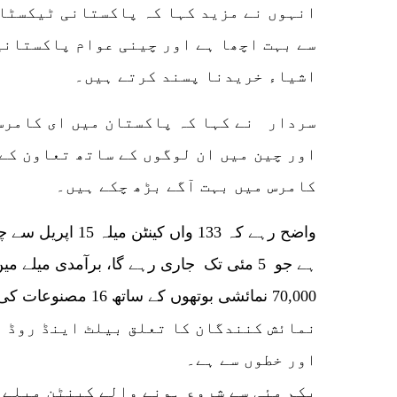
سے بہت اچھا ہے اور چینی عوام پاکستانی
اشیاء خریدنا پسند کرتے ہیں۔
اور چین میں ان لوگوں کے ساتھ تعاون کے
کامرس میں بہت آگے بڑھ چکے ہیں۔
نمائش کنندگان کا تعلق بیلٹ اینڈ روڈ ا
اور خطوں سے ہے۔
یکم مئی سے شروع ہونے والے کینٹن میلے 