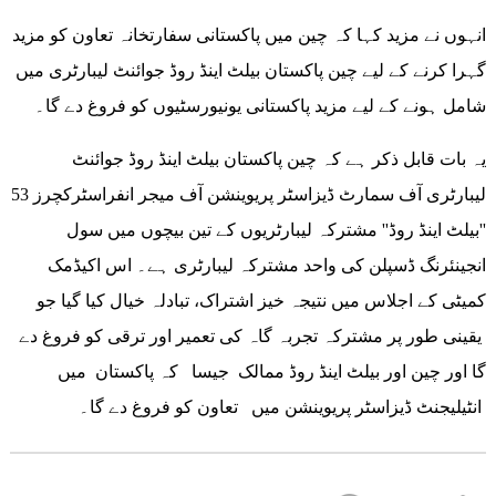
انہوں نے مزید کہا کہ چین میں پاکستانی سفارتخانہ تعاون کو مزید
گہرا کرنے کے لیے چین پاکستان بیلٹ اینڈ روڈ جوائنٹ لیبارٹری میں
شامل ہونے کے لیے مزید پاکستانی یونیورسٹیوں کو فروغ دے گا۔
یہ بات قابل ذکر ہے کہ چین پاکستان بیلٹ اینڈ روڈ جوائنٹ
لیبارٹری آف سمارٹ ڈیزاسٹر پریوینشن آف میجر انفراسٹرکچرز 53
''بیلٹ اینڈ روڈ'' مشترکہ لیبارٹریوں کے تین بیچوں میں سول
انجینئرنگ ڈسپلن کی واحد مشترکہ لیبارٹری ہے۔ اس اکیڈمک
کمیٹی کے اجلاس میں نتیجہ خیز اشتراک، تبادلہ خیال کیا گیا جو
یقینی طور پر مشترکہ تجربہ گاہ کی تعمیر اور ترقی کو فروغ دے
گا اور چین اور بیلٹ اینڈ روڈ ممالک جیسا کہ پاکستان میں
انٹیلیجنٹ ڈیزاسٹر پریوینشن میں تعاون کو فروغ دے گا۔