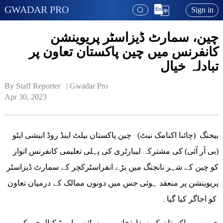
GWADAR PRO
Sign in
چین، سمارٹ ڈیزاسٹر پریوینشن
کانفرنس میں چین پاکستان تعاون پر
تبادلہ خیال
By Staff Reporter   | 
Gwadar Pro
Apr 30, 2023
بیجنگ (چائنا اکنامک نیٹ) چین پاکستان بیلٹ اینڈ روڈ انیشی ایٹو
(بی آر آئی) کی مشترکہ لیبارٹری کی پہلی تعلیمی کانفرنس اتوار
کو چین کے شہر نانجنگ میں بڑے انفراسٹرکچر کے سمارٹ ڈیزاسٹر
پریوینشن پر منعقد ہوئی جس میں دونوں ممالک کے درمیان تعاون
کو اجاگر کیا گیا۔
چین میں پاکستان کے سفارتخانے میں سائنس اور ٹیکنالوجی کے