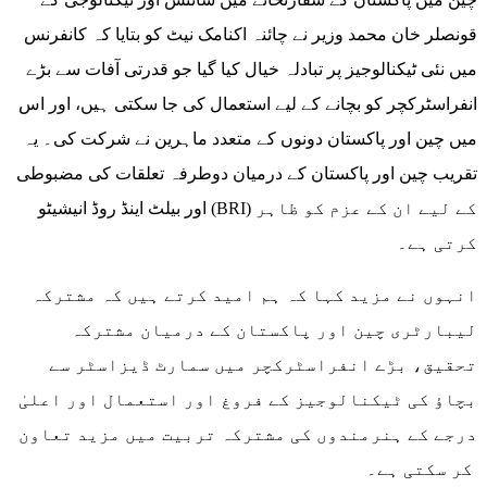
قونصلر خان محمد وزیر نے چائنہ اکنامک نیٹ کو بتایا کہ کانفرنس
میں نئی ٹیکنالوجیز پر تبادلہ خیال کیا گیا جو قدرتی آفات سے بڑے
انفراسٹرکچر کو بچانے کے لیے استعمال کی جا سکتی ہیں، اور اس
میں چین اور پاکستان دونوں کے متعدد ماہرین نے شرکت کی۔ یہ
تقریب چین اور پاکستان کے درمیان دوطرفہ تعلقات کی مضبوطی
اور بیلٹ اینڈ روڈ انیشیٹو (BRI) کے لیے ان کے عزم کو ظاہر
کرتی ہے۔
انہوں نے مزید کہا کہ ہم امید کرتے ہیں کہ مشترکہ
لیبارٹری چین اور پاکستان کے درمیان مشترکہ
تحقیق، بڑے انفراسٹرکچر میں سمارٹ ڈیزاسٹر سے
بچاؤ کی ٹیکنالوجیز کے فروغ اور استعمال اور اعلیٰ
درجے کے ہنرمندوں کی مشترکہ تربیت میں مزید تعاون
کر سکتی ہے۔