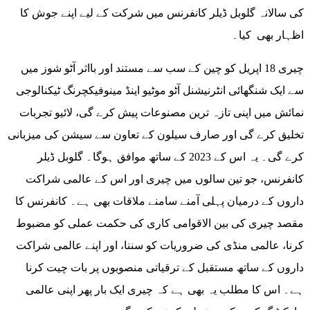
کی سالانہ گلوبل ڈیلر کانفرنس میں شرکت کے لیے اپنے جوش کا
اظہار بھی کیا۔
چیری 18 اپریل کو چین کے سب سے مستند اور بااثر آٹو شوز میں
سے ایک شنگھائی انٹرنیشنل آٹو موٹیو اینڈ مینوفیکچرنگ ٹیکنالوجی
نمائش میں اپنی تازہ ترین مصنوعات پیش کرے گی، لائیو تجربات
تخلیق کرے گی اور صارف سیلون کے تعاون سے سیشن کی میزبانی
کرے گی۔ یہ اس کے 2023 کے ساتھ موافق ہوگا۔ گلوبل ڈیلر
کانفرنس، جو تین سالوں میں چیری اور اس کے عالمی شراکت
داروں کے درمیان پہلی آمنے سامنے ملاقات بھی ہے۔ کانفرنس کا
مقصد چیری کی بین الاقوامی کاری کی حکمت عملی کو مضبوط
کرنا، عالمی منڈی کی ضروریات کو سننا، اور اپنے عالمی شراکت
داروں کے ساتھ مستقبل کے ترقیاتی منصوبوں پر بات چیت کرنا
ہے۔ اس کا مطلب یہ بھی ہے کہ چیری ایک بار پھر اپنی عالمی