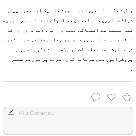
بلال نے کہا کہ میرا دورہ چین کا ایک اور محرک چینی
شراکت داروں کے ساتھ آن دی اسپاٹ تبادلے ہیں۔ چیری
ٹیم ہمیشہ سے انتہائی پیشہ ورانہ، ذمہ دار اور کام
کرنے میں آسان رہی ہے۔ چیری ہماری مقامی سیلز فورس
کی مہارت اور معلومات کو بڑھانے کے لیے تربیتی
پروگراموں میں سرمایہ کاری کرنے پر غور کر سکتی
ہے۔