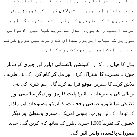
مسلسل متاثر کیا ہے۔ ہم اپنے علاقے میں ٹیگو کے
مزید ماڈلز اور ویریئنٹس لانچ کرنے کی تجویز پیش
کرتے ہیں تاکہ صارفین کے پاس انتخاب کرنے کے لیے
مزید اختیارات ہوں۔ بلال نے مزید کہا بین الاقوامی
طور پر کامیاب ایریزو سیڈان کے زمرے میں شروع کرنے
کے لیے ایک اچھا پروجیکٹ ہو سکتا ہے۔
بلال کا خیال ہے کہ یہ کنونشن پاکستانی ڈیلرز اور چیری کو دوبارہ
جوڑنے، بصیرت کا اشتراک کرنے اور مل کر کام کرنے کے نئے طریقے
تلاش کرنے کا بہترین موقع فراہم کرے گا۔ ہم چیری کی نئی
توانائی کی مصنوعات، ہائبرڈ پلیٹ فارمز اور دیگر سائنسی اور
تکنیکی نمائشوں، صنعتی رجحانات، کوآپریٹو مصنوعات اور ماڈلز
کے تبادلے کے لیے یورپ، جنوبی امریکہ، مشرق وسطیٰ اور دیگر
خطوں کے تقریباً 1,000 چیری ڈیلرز کے ساتھ کام کریں گے۔ جدید
تصورات پاکستان واپس آئیں گے۔