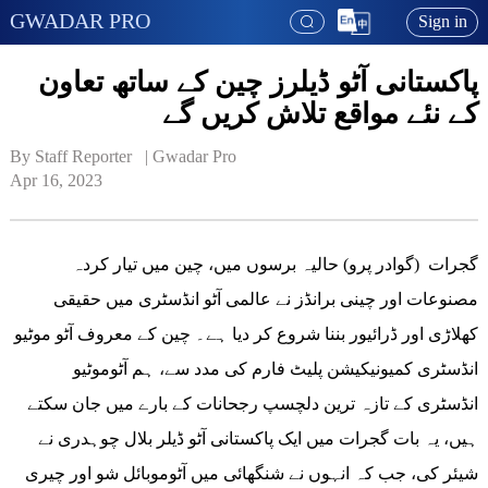
GWADAR PRO
Sign in
پاکستانی آٹو ڈیلرز چین کے ساتھ تعاون
کے نئے مواقع تلاش کریں گے
By Staff Reporter   | 
Gwadar Pro
Apr 16, 2023
گجرات (گوادر پرو) حالیہ برسوں میں، چین میں تیار کردہ
مصنوعات اور چینی برانڈز نے عالمی آٹو انڈسٹری میں حقیقی
کھلاڑی اور ڈرائیور بننا شروع کر دیا ہے۔ چین کے معروف آٹو موٹیو
انڈسٹری کمیونیکیشن پلیٹ فارم کی مدد سے، ہم آٹوموٹیو
انڈسٹری کے تازہ ترین دلچسپ رجحانات کے بارے میں جان سکتے
ہیں، یہ بات گجرات میں ایک پاکستانی آٹو ڈیلر بلال چوہدری نے
شیئر کی، جب کہ انہوں نے شنگھائی میں آٹوموبائل شو اور چیری