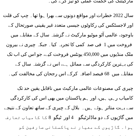
مارکیٹنگ کی حکمت عملی کو تیز کرے گی۔
سال 2022 خطرات اور مواقع دونوں سے بھرا ہوا تھا۔ چپ کی قلت
اور لاجسٹکس کی رکاوٹوں جیسی متعدد غیر یقینی صورتحال کے
باوجود، عالمی آٹو موٹیو مارکیٹ نے گزشتہ سال کے مقابلے میں
فروخت میں 1 فی صد کمی کا تجربہ کیا۔ جبکہ چیری نے بیرون
ملک منڈیوں میں 450,000 یونٹس فروخت کیے، جو اس کی اب تک
کی بہترین کارکردگی سے مماثل ہے، اس نے گزشتہ سال کے
مقابلے میں 68 فیصد اضافہ کرکے اس رجحان کی مخالفت کی۔
چیری کی مصنوعات عالمی مارکیٹ میں ناقابل یقین حد تک
کامیاب رہی ہیں، اور ہم پاکستان میں بھی اس کی کارکردگی
سے بہت متاثر ہوئے ہیں۔ بلال کے چیری کے ساتھ تعاون کے نتیجے
میں گاڑیوں کے دو ماڈلزٹیگو 4 اور ٹیگو 8 کا کامیاب تعارف
ہوا۔ گاڑیوں کے معیار نے پاکستانی صارفین کو