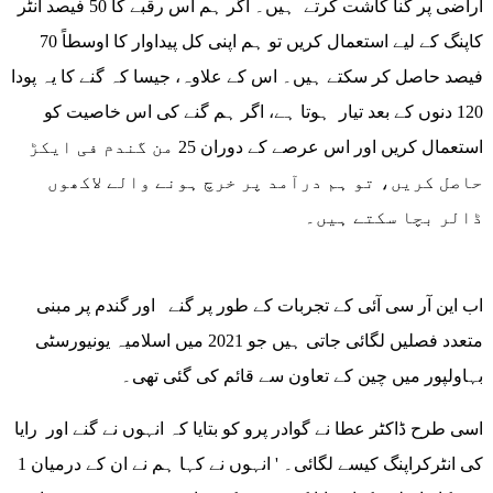
اراضی پر گنا کاشت کرتے ہیں۔ اگر ہم اس رقبے کا 50 فیصد انٹر
کاپنگ کے لیے استعمال کریں تو ہم اپنی کل پیداوار کا اوسطاً 70
فیصد حاصل کر سکتے ہیں۔ اس کے علاوہ، جیسا کہ گنے کا یہ پودا
120 دنوں کے بعد تیار ہوتا ہے، اگر ہم گنے کی اس خاصیت کو
استعمال کریں اور اس عرصے کے دوران 25 من گندم فی ایکڑ
حاصل کریں، تو ہم درآمد پر خرچ ہونے والے لاکھوں
ڈالر بچا سکتے ہیں۔
اب این آر سی آئی کے تجربات کے طور پر گنے اور گندم پر مبنی
متعدد فصلیں لگائی جاتی ہیں جو 2021 میں اسلامیہ یونیورسٹی
بہاولپور میں چین کے تعاون سے قائم کی گئی تھی۔
اسی طرح ڈاکٹر عطا نے گوادر پرو کو بتایا کہ انہوں نے گنے اور رایا
کی انٹرکراپنگ کیسے لگائی۔ ' انہوں نے کہا ہم نے ان کے درمیان 1