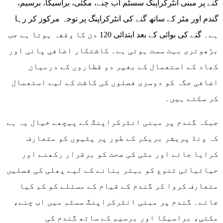
گنے پر مبنی انٹرکراپنگ سسٹم اب چنے، مکئی، براسیکا، برسیم،
گندم اور مٹر کے ساتھ گنے کی انٹرکراپنگ پر توجہ مرکوز کر رہا
ہے۔ گنے کی بوائی کے بعد ابتدائی 120 دن کا وقفہ ہوتا ہے جب
بڑھوتری بہت سست ہوتی ہے۔ کاشتکار اضافی پانی اور
کھاد کے استعمال کے بغیر دو قطاروں کے درمیان
اضافی جگہ کو دوسری فصلوں کی کاشت کے لیے استعمال
کر سکتے ہیں۔
جبکہ گندم پر مبنی انٹرکراپنگ کے پیچھے خیال یہ ہے
کہ ونڈ پریشر بریکر کے طور پر پٹیوں کو متعارف
کرایا جائے اور مٹی کی صحت کو برقرار رکھنے اور
حیاتیاتی تنوع کو بہتر بنانے کے لیے پھلی کی فصلیں
متعارف کروا کر گندم کے قیام کے مسئلے کو کم کیا
جائے۔ گندم پر مبنی انٹرکراپنگ سسٹم میں اب چنے،
مکئی، براسیکا اور برسیم کے ساتھ گندم کی