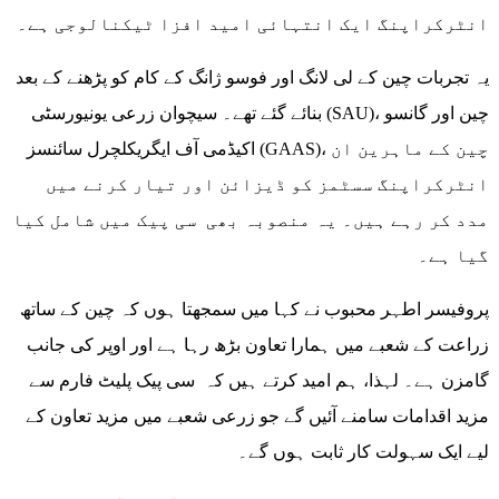
انٹرکراپنگ ایک انتہائی امید افزا ٹیکنالوجی ہے۔
یہ تجربات چین کے لی لانگ اور فوسو ژانگ کے کام کو پڑھنے کے بعد
بنائے گئے تھے۔ سیچوان زرعی یونیورسٹی (SAU)، چین اور گانسو
اکیڈمی آف ایگریکلچرل سائنسز (GAAS)، چین کے ماہرین ان
انٹرکراپنگ سسٹمز کو ڈیزائن اور تیار کرنے میں
مدد کر رہے ہیں۔ یہ منصوبہ بھی سی پیک میں شامل کیا
گیا ہے۔
پروفیسر اطہر محبوب نے کہا میں سمجھتا ہوں کہ چین کے ساتھ
زراعت کے شعبے میں ہمارا تعاون بڑھ رہا ہے اور اوپر کی جانب
گامزن ہے۔ لہذا، ہم امید کرتے ہیں کہ سی پیک پلیٹ فارم سے
مزید اقدامات سامنے آئیں گے جو زرعی شعبے میں مزید تعاون کے
لیے ایک سہولت کار ثابت ہوں گے۔