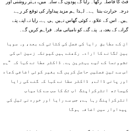
فٹ کا فاصلہ رکھا۔ رایا کے پودوں کے سایہ میں، بہتر روشنی اور
درجہ حرارت بنتا ہے۔ لہذا ہم مزید پیداوار کی توقع کر رہے
ہیں۔ اس کے علاوہ، کوئی گھاس نہیں ہی ہے. رایا نے اپنے پتے
گرانے کے بعد، یہ پتے گنے کو نامیاتی مادہ فراہم کریں گے۔
ان کے مطابق رایا کی فصل کی کٹائی کے بعد، وہ سویا
بین لگانے کا ارادہ رکھتے ہیں کیونکہ زمین اس کی
نشوونما کے لیے بہترین ہے۔ ڈاکٹر عطا نے کہا کہ ''ہم
اس سے تین فصلیں حاصل کریں گے بغیر کوئی اضافی کھاد
اور پانی ڈالے، ڈاکٹر عطا نے کہا کہ گنے کی رایا
کیساتھ انٹرکراپنگ اب تک کا سب سے کامیاب
انٹرکراپنگ رہا ہے، جس سے رایا اور خوردنی تیل کی
پیداوار میں اضافہ ہوگا