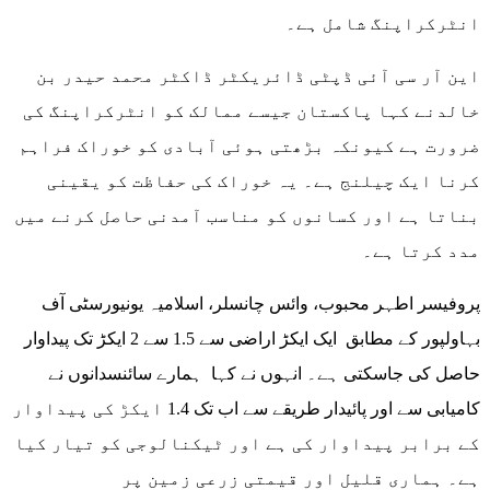
انٹرکراپنگ شامل ہے۔
این آر سی آئی ڈپٹی ڈائریکٹر ڈاکٹر محمد حیدر بن
خالدنے کہا پاکستان جیسے ممالک کو انٹرکراپنگ کی
ضرورت ہے کیونکہ بڑھتی ہوئی آبادی کو خوراک فراہم
کرنا ایک چیلنج ہے۔ یہ خوراک کی حفاظت کو یقینی
بناتا ہے اور کسانوں کو مناسب آمدنی حاصل کرنے میں
مدد کرتا ہے۔
پروفیسر اطہر محبوب، وائس چانسلر، اسلامیہ یونیورسٹی آف
بہاولپور کے مطابق ایک ایکڑ اراضی سے 1.5 سے 2 ایکڑ تک پیداوار
حاصل کی جاسکتی ہے۔ انہوں نے کہا ہمارے سائنسدانوں نے
کامیابی سے اور پائیدار طریقے سے اب تک 1.4 ایکڑ کی پیداوار
کے برابر پیداوار کی ہے اور ٹیکنالوجی کو تیار کیا
ہے۔ ہماری قلیل اور قیمتی زرعی زمین پر