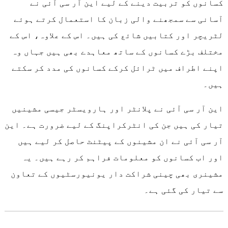
کسانوں کو تربیت دینے کے لیے این آر سی آئی نے
آسانی سے سمجھنے والی زبان کا استعمال کرتے ہوئے
لٹریچر اور کتابیں شائع کی ہیں۔ اس کے علاوہ، اس کے
مختلف بڑے کسانوں کے ساتھ معاہدے بھی ہیں جہاں وہ
اپنے اطراف میں ٹرائل کرکے کسانوں کی مدد کر سکتے
ہیں۔
این آر سی آئی نے پلانٹر اور ہارویسٹر جیسی مشینیں
تیار کی ہیں جن کی انٹرکراپنگ کے لیے ضرورت ہے۔ این
آر سی آئی نے ان مشینوں کے پیٹنٹ حاصل کر لیے ہیں
اور اب کسانوں کو معلومات فراہم کر رہے ہیں۔ یہ
مشینری بھی چینی شراکت دار یونیورسٹیوں کے تعاون
سے تیار کی گئی ہے۔