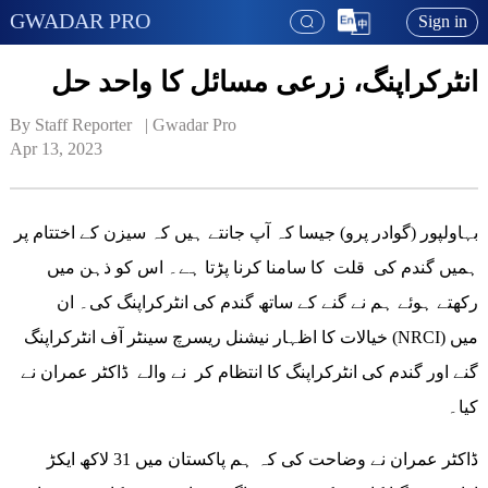
GWADAR PRO
Sign in
انٹرکراپنگ، زرعی مسائل کا واحد حل
By Staff Reporter   | 
Gwadar Pro
Apr 13, 2023
بہاولپور (گوادر پرو) جیسا کہ آپ جانتے ہیں کہ سیزن کے اختتام پر
ہمیں گندم کی قلت کا سامنا کرنا پڑتا ہے۔ اس کو ذہن میں
رکھتے ہوئے ہم نے گنے کے ساتھ گندم کی انٹرکراپنگ کی۔ ان
خیالات کا اظہار نیشنل ریسرچ سینٹر آف انٹرکراپنگ (NRCI) میں
گنے اور گندم کی انٹرکراپنگ کا انتظام کر نے والے ڈاکٹر عمران نے
کیا۔
ڈاکٹر عمران نے وضاحت کی کہ ہم پاکستان میں 31 لاکھ ایکڑ