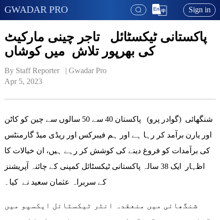
GWADAR PRO
Sign in
پاکستانی ٹیکسٹائل تاجر چینی مارکیٹ
کی بھرپور تلاش میں کوشاں
By Staff Reporter   | 
Gwadar Pro
Apr 5, 2023
شنگھائی (گوادر پرو) پاکستان 40 سے 50 سالوں سے چین کو کاٹن
اور یارن برآمد کر رہا ہے اور ہم فیبرکس اور ریڈی میڈ گارمنٹس
کی برآمدات کو فروغ دینے کی کوشش کر رہے ہیں، ان خیالات کا
اظہار ایک 38 سالہ پاکستانی ٹیکسٹائل کمپنی کے چائنہ آپریشنز
کے سربراہ عثمان سعید نے کیا۔
شنگھائی میں منعقدہ انٹر ٹیکسٹائل ایکسپو میں