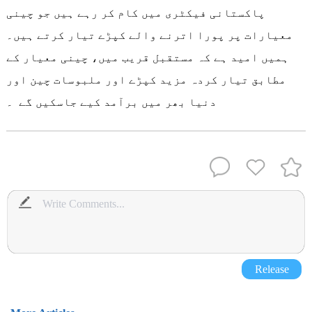
پاکستانی فیکٹری میں کام کر رہے ہیں جو چینی
معیارات پر پورا اترنے والے کپڑے تیار کرتے ہیں۔
ہمیں امید ہے کہ مستقبل قریب میں، چینی معیار کے
مطابق تیار کردہ مزید کپڑے اور ملبوسات چین اور
دنیا بھر میں برآمد کیے جاسکیں گے ۔
Release