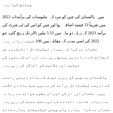
چیلنج کیا ہے۔
2022 میں پاکستان کی چین کو مرد انہ ملبوسات کی برآمدات
میں تقریباً 33 فیصد اضافہ ہوا اور چین کو اس کی ٹی شرٹ کی
برآمد 2023 کے پہلے دو ماہ میں 5.53 ملین ڈالر تک پہنچ گئی، جو
2022 کی اسی مدت کے مقابلے میں 106 فیصد زیادہ ہے۔
عثمان نے کہا کہ بیمار ٹیکسٹائل انڈسٹری، جو
ڈیفالٹ کے دہانے پر پہنچ رہی ہے، اور اس کے ستون کی
حیثیت اور صلاحیت کو اجاگر کر رہی ہے۔
پاکستان سے چین کو زیرو ٹیرف کے ساتھ زمینی راستے
کے ذریعے ٹیکسٹائل برآمد کرنے میں صرف سات دن لگتے
ہیں۔ عثمان اور ان کی ٹیم ان عظیم فوائد سے زیادہ
سے زیادہ فائدہ اٹھانے کے لیے سخت محنت کر رہی ہے۔
عثمان نے کہا ہمارے پاس چینی ٹیکنیشنز ہمارے ساتھ