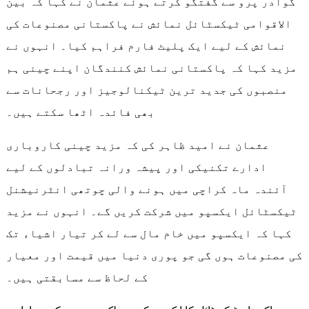
گوادر پرو سے گفتگو کرتے ہوئے عثمان نے کہا کہ بین
الاقوامی ٹیکسٹائل نمائش نے پاکستانی مصنوعات کی
نمائش کے لیے ایک پلیٹ فارم فراہم کیا۔ انہوں نے
مزید کہا کہ پاکستانی نمائش کنندگان اپنے چینی ہم
منصبوں کی جدید ترین ٹیکنالوجیز اور رجحانات سے
بھی فائدہ اٹھا سکتے ہیں۔
عثمان نے امید ظاہر کی کہ مزید چینی کاروباری
ادارے تکنیکی اور پیشہ ورانہ تبادلوں کے لیے
آئندہ ماہ کراچی میں ہونے والی چوتھی انٹرنیشنل
ٹیکسٹائل ایکسپو میں شرکت کریں گے۔ انہوں نے مزید
کہا کہ ایکسپو میں خام مال سے لے کر تیار اشیاء تک
کی مصنوعات ہوں گی جو پوری دنیا میں قیمت اور معیار
کے لحاظ سے مسابقتی ہیں۔