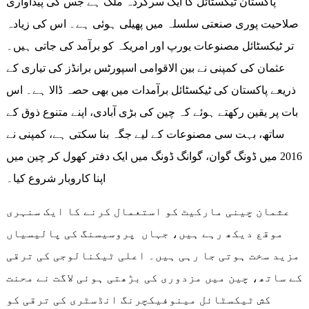
پاکستان ٹیکسٹائل کا ایک سرکردہ ملک ہے جس کی پیداواری
صلاحیت پوری صنعتی سلسلہ میں پھیلی ہوئی ہے۔ اس کی زیادہ
تر ٹیکسٹائل مصنوعات یورپ اور امریکہ کو برآمد کی جاتی ہیں۔
عثمان کی کمپنی نے بین الاقوامی اسپورٹس برانڈز کی تیاری کے
ذریعے پاکستان کی ٹیکسٹائل برآمدات میں بھی حصہ ڈالا ہے۔ اس
بات پر یقین رکھتے ہوئے کہ چین کی بڑی آبادی، اپنے متنوع ذوق کے
ساتھ، بہت سی مصنوعات کے لیے جگہ بنا سکتی ہے، کمپنی نے
2016 میں ڈونگ گوان، گوانگ ڈونگ میں ایک دفتر کھول کر چین میں
اپنا کاروبار شروع کیا۔
عثمان چینی مارکیٹ کو استعمال کرنے کا ایک سنہری
موقع دیکھ رہے ہیں، جہاں پروسیسنگ کی پالیسیاں
مزید سخت ہوتی جا رہی ہیں۔ اعلی ٹیکنالوجی کی ترقی
کے ساتھ، چین میں مزدوری کی بڑھتی ہوئی لاگت نے محنت
کش ٹیکسٹائل مینوفیکچرنگ انڈسٹری کی ترقی کو