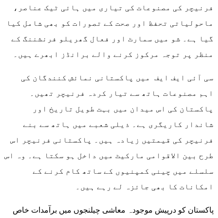
فرنیچر کی مصنوعات کی تیاری میں ہائی ٹیک عناصر،
ماحولیاتی تحفظ اور صحت کے تصورات کو بھی شامل کیا
گیا ہے۔ شو میں سمارٹ اور فعال گھریلو فرنشننگ کے
منظر پر توجہ مرکوز کرنے والے برانڈز ابھرے ہیں۔
سی آئی ایف ایف میں پاکستانی نمائش کنندگان کی
اہم مصنوعات ہاتھ سے تیار کردہ فرنیچر تھیں۔
پاکستان کی اس میدان میں بہت طویل تاریخ اور
شاندار کاریگری ہے۔ ذیلی شعبے میں ہاتھ سے بنے
فرنیچر کی قیمتیں زیادہ ہیں۔ پاکستانی فرنیچر اس
طرح بین الاقوامی مارکیٹ میں داخل ہو سکتا ہے۔ وہ اس
سلسلے میں چینی کمپنیوں کے ساتھ کام کرنے کے
امکانات کا بھی جائزہ لے رہے ہیں۔
پاکستان کو درپیش موجودہ معاشی چیلنجوں میں برآمدات خاص