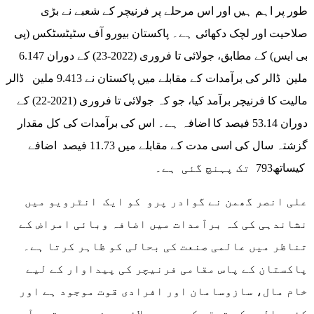
طور پر اہم ہیں اور اس مرحلے پر فرنیچر کے شعبے نے بڑی
صلاحیت اور لچک دکھائی ہے۔ پاکستان بیورو آف سٹیٹسٹکس (پی
بی ایس) کے مطابق، جولائی تا فروری (2022-23) کے دوران 6.147
ملین ڈالر کی برآمدات کے مقابلے میں پاکستان نے 9.413 ملین ڈالر
مالیت کا فرنیچر برآمد کیا، جو کہ جولائی تا فروری (2021-22) کے
دوران 53.14 فیصد کا اضافہ ہے۔ اس کی برآمدات کی کل مقدار
گزشتہ سال کی اسی مدت کے مقابلے میں 11.73 فیصد اضافے
کیساتھ793 تک پہنچ گئی ہے۔
علی انصر گھمن نے گوادر پرو کو ایک انٹرویو میں
نشاندہی کی کہ برآمدات میں اضافہ وبائی امراض کے
تناظر میں عالمی صنعت کی بحالی کو ظاہر کرتا ہے۔
پاکستان کے پاس مقامی فرنیچر کی پیداوار کے لیے
خام مال، سازوسامان اور افرادی قوت موجود ہے اور
کئی سالوں کی ترقی کے بعد سپلائی چین میں بہتری آ