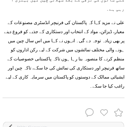
رہی ہے۔
علی نے مزید کہا کہ پاکستان کی فرنیچر انڈسٹری مصنوعات کے
معیار، ڈیزائن، مواد کے انتخاب اور دستکاری کے جذبے کو فروغ دینے
پر بھی زیادہ توجہ دے گی۔ انہوں نے کہا میں اس سال چین میں
ہونے والی مختلف نمائشوں میں شرکت کے لیے رکن اداروں کو
منظم کرنے کا منصوبہ بنا رہا ہوں تاکہ پاکستانی خصوصیات کے
ساتھ فرنیچر اور دستکاری کی نمائش کی جا سکے، تاکہ چین اور
ایشیائی ممالک کے دوستوں کو پاکستان میں سرمایہ کاری کے لیے
راغب کیا جا سکے۔