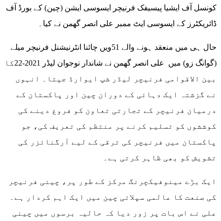
کونسل آف ایشیا پیسیفک فرنیچر ایسوسی ایشن (چین) کے بورڈ آف
ڈائریکٹرز کے ایسوسی ایٹ ممبر علی انصر گھمن نے کیا۔
حال ہی میں منعقد ہونے والے 51ویں چائنا انٹرنیشنل فرنیچر میلے
(گوانگ زو) میں علی انصر گھمن نے شاندار نوجوان لیڈر 2021-22کا
بین الاقوامی فرنیچر لیڈر شپ ایوارڈ جیتا۔ انہوں
نے گزشتہ ایک دہائی کے دوران چین اور پاکستان کے
درمیان فرنیچر کے تجارتی تعاون کو فروغ دینے کی
کوششوں کو تسلیم کرنے پر منتظم کی تعریف کی، جو
پاکستان میں فرنیچر کی ترقی کے لیے آرگنائزر کی
تشویش کو بھی ظاہر کرتی ہے۔
ایک بڑے مینوفیکچرنگ مرکز کے طور پر، چینی فرنیچر
کی صنعت کا عالمی سپلائی چین میں ایک اہم کردار ہے۔
علی نے اس بات پر زور دیا کہ حالیہ برسوں میں چینی