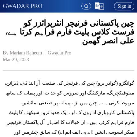
GWADAR PRO
Sign in
چین پاکستانی فرنیچر انٹرپرائزز کو
فرسٹ کلاس پلیٹ فارم فراہم کرتا ہے،
علی انصر گھمن
By Mariam Raheem   | 
Gwadar Pro
Mar 29, 2023
گوانگژو (گوادر پرو) چین کی فرنیچر کی صنعت آر اینڈ ڈی، ڈیزائن،
مینوفیکچرنگ، مارکیٹنگ اور سروس کو جد ت اور پیمانے کے ساتھ
مربوط کرتی ہے۔ چین میں بڑے پیمانے پر صنعتی نمائشیں
پاکستانی کاروباری اداروں کے لیے ایک جدید ترین سیکھنے کا پلیٹ
فارم فراہم کرتی ہیں۔ ان خیالات کا اظہار آل پاکستان فرنیچر
میکر ایسوسی ایشن (اے پی ایف ایم اے) کے سابق چیئرمین اور