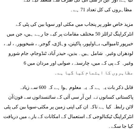
مظاہروں کی کل تعداد 71 ہے۔
مزید خاص طور پر پنجاب میں مکئی اور سویا بین کی پٹی کے
انٹرکراپنگ ٹرائلز 50 مختلف مقامات پر کیے جا رہے ہیں، جن میں
خیرپور ٹامیوالی، بہاولپور، پاکپتن، وہاڑی، گوجرہ، شیخوپورہ، لیہ،
لودھراں وغیرہ شامل ہیں۔ بدین، حیدر آباد، ٹنڈوجام، جام شورو
وغیرہ کے پی کے میں، چارسدہ، صوابی اور مردان میں 6
مظاہروں کا اہتمام کیا گیا ہے۔
قابل ذکر بات یہ ہے کہ یہ معلوم ہوا ہے کہ 600 سے زیادہ
پاکستانی کسانوں نے این آر سی آئی کے سائنسدانوں سے فون/آن
لائن رابطہ کیا ہے تاکہ ان کی اپنی زمین پر مکئی-سویا بین کی پٹی
انٹرکراپنگ ٹیکنالوجی کے استعمال کے امکانات کے بارے میں دریافت
کیا جا سکے۔