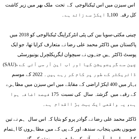
اس سیزن میں اس ٹیکنالوجی کے تحت ملک بھر میں زیر کاشت
کل رقبہ 1,100 ایکڑ سے زائد ہے۔
چینی مکئی-سویا بین کی پٹی انٹرکراپنگ ٹیکنالوجی کو 2018 میں
پاکستان میں ڈاکٹر محمد علی رضا نے متعارف کرایا تھا، جو ایک
پوسٹ ڈاکٹر ہیں جنہوں نے سیچوان ایگریکلچرل یونیورسٹی
(SAU)، چین سے گریجویشن کیا اور اب این آر سی آئی کے
ڈائریکٹر کے طور پر کام کر رہے ہیں۔ 2022 کے موسم
بہار میں 400 ایکڑ اراضی کے مقابلے میں اس سیزن میں مظاہرے
کے رقبے میں گزشتہ سال کی نسبت 175 فیصد اضافہ ہوا
ہے، یہ واقعی ایک بہت بڑ ااقدام ہے۔
ڈاکٹر محمد علی رضا نے گوادر پرو کو بتایا کہ اس سال ہم نے تین
صوبوں یعنی پنجاب، سندھ، اور کے پی کے میں مظاہروں کا اہتمام
کیا ہے، اور این آر سی آئی کی طرف سے منعقد کیے گئے