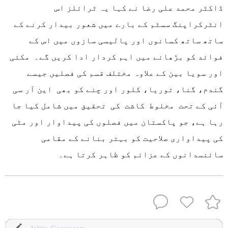
ڈاکٹر محمد علی رضا نے کہا یہ ٹرائلز اس
انٹرکراپنگ سسٹم کے بارے میں شعور بیدار کرنے کے
ساتھ ساتھ کسانوں اور پالیسی سازوں میں اس کے
فوائد کو بڑھانے میں اہم کردار ادا کریں گے۔ مکئی
اور سویا بین کے علاوہ مختلف قسم کی فصلیں جیسے
گندم، گنا، توریا، کلور اور چنے کو بھی این آر سی
آئی کے تحت مخلوط کاشت کی تحقیق میں شامل کیا جا
رہا ہے، جو پاکستان میں فصلوں کی پیداوار اور مٹی
کی پیداواری صلاحیت کو بہتر بنانے کے مقامی
سائنسدانوں کے عزائم کو ظاہر کرتا ہے۔