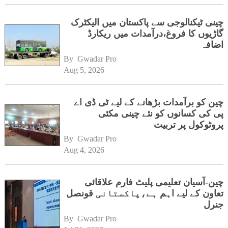
چینی ٹیکنالوجی سے پاکستان میں الیکٹرک
گاڑیوں کا فروغ،درآمدات میں ریکارڈ
اضافہ
By 
Gwadar Pro
Aug 5, 2026
چین کو برآمدات بڑھانے کے لیے ٹی ڈی اے
پی کی کسانوں کو نئے چینی مکئی
پروٹوکول پر تربیت
By 
Gwadar Pro
Aug 4, 2026
چین-آسیان تعلیمی پلیٹ فارم علاقائی
تعاون کے لیے اہم ہے،پاکستانی قونصل
جنرل
By 
Gwadar Pro