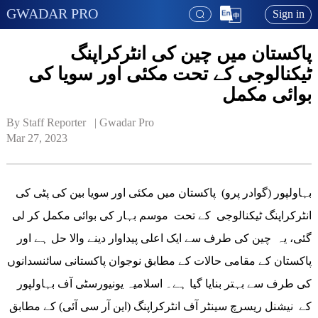
GWADAR PRO
Sign in
پاکستان میں چین کی انٹرکراپنگ
ٹیکنالوجی کے تحت مکئی اور سویا کی
بوائی مکمل
By Staff Reporter   | 
Gwadar Pro
Mar 27, 2023
بہاولپور (گوادر پرو) پاکستان میں مکئی اور سویا بین کی پٹی کی
انٹرکراپنگ ٹیکنالوجی کے تحت موسم بہار کی بوائی مکمل کر لی
گئی، یہ چین کی طرف سے ایک اعلی پیداوار دینے والا حل ہے اور
پاکستان کے مقامی حالات کے مطابق نوجوان پاکستانی سائنسدانوں
کی طرف سے بہتر بنایا گیا ہے۔ اسلامیہ یونیورسٹی آف بہاولپور
کے نیشنل ریسرچ سینٹر آف انٹرکراپنگ (این آر سی آئی) کے مطابق