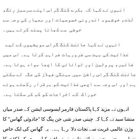
انہوں نے کہا کہ بکرے کنگ گراس اپنے سرسبز رنگ،
لذت، خوشبو، اندرونی خصوصیات اور معیار کی وجہ سے
خوشی سے کھانا پسند کرتے ہیں۔
انہوں نے کہا جائنٹ کنگ گراس مویشیوں کے لیے
غذائیت کی بہت سی ضروریات فراہم کرتا ہے۔ اس میں
فائبر، پروٹین اور توانائی کا اچھا مواد ہوتا ہے۔
جائنٹ کنگ گراس راشن میں مہنگی فیڈز کی جگہ لے سکتی
ہے اور اس وجہ سے اچھی غذائیت کو برقرار رکھتے ہوئے
خوراک کے اخراجات کو کم کر سکتا ہے۔
انہوں نے مزید کہا پاکستان فارمر ایسوسی ایشن کے صدر میاں
منشا سید نے کہا کہ چینی صدر شی جن پنگ کا ''جادوئی گھاس'' کا
وژن عالمی غربت سے نجات دلا رہا ہے۔ یہ گھاس کی ایک خاص
نسل ہے جسے چینی سائنسدانوں نے دریافت کیا ہے جو کہ لکڑی کا