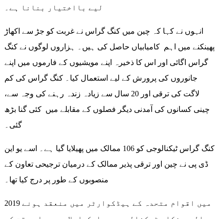
لیے بااختیار بنانا ہے۔
انہوں نے کہا کہ چین میں کنگ گراس نے غربت کو جڑ سے اکھاڑ
پھینکنے میں اہم کامیابیاں حاصل کی ہیں۔ ہزاروں لوگوں نے کنگ
گراس اگائی اور اس کا ذخیرہ اپنے مویشیوں کے فارموں میں اپنے
جانوروں کی پرورش کے لیے استعمال کیا۔ کنگ گراس کی کم
لاگت کی ترقی اور 20 سال سے زیادہ زندہ رہنے کی وجہ سے،
چینی کسانوں کی آمدنی دیگر فصلوں کے مقابلے میں کئی گنا بڑھ
گئی۔
کنگ گراس ٹیکنالوجی کو 106 ممالک میں پھیلایا گیا ہے۔ اسے یو این
ڈی پی نے چین اور ترقی پذیر ممالک کے درمیان ترجیحی تعاون کے
منصوبوں کے طور پر درج کیا تھا۔
2019 میں اقوام متحدہ کے ہیڈکوارٹر میں منعقد ہونے
والی جنکاو ٹیکنالوجی پر ایک اجلاس میں اس وقت کے