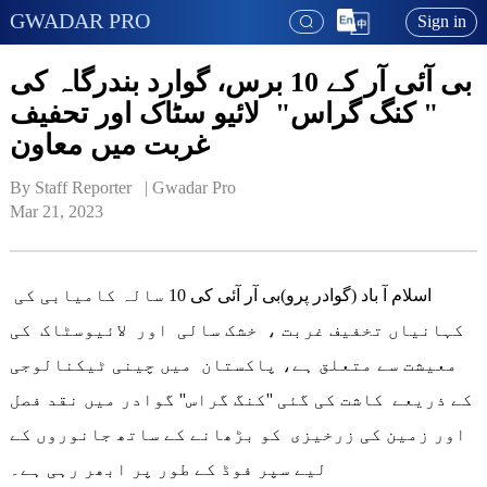
GWADAR PRO
Sign in
بی آئی آر کے 10 برس، گوارد بندرگاہ کی
" کنگ گراس" لائیو سٹاک اور تحفیف
غربت میں معاون
By Staff Reporter   | 
Gwadar Pro
Mar 21, 2023
اسلام آ باد (گوادر پرو)بی آر آئی کی 10 سالہ کامیابی کی
کہانیاں تخفیف غربت ، خشک سالی اور لائیوسٹاک کی
معیشت سے متعلق ہے، پاکستان میں چینی ٹیکنالوجی
کے ذریعے کاشت کی گئی ''کنگ گراس'' گوادر میں نقد فصل
اور زمین کی زرخیزی کو بڑھانے کے ساتھ جانوروں کے
لیے سپر فوڈ کے طور پر ابھر رہی ہے۔