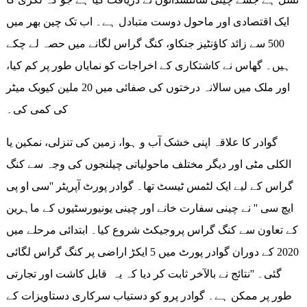
ایک اقتصادی اور ماحول دوست متبادل ہے۔ اب تک چین بھر میں
500 سے زائد کاؤنٹیز جنکاو، کنگ گراس لگانے میں حصہ لے چکے
ہیں۔ گھاس نے کاشتکاری کے اخراجات کو نمایاں طور پر کم کیا،
اور ملک میں سالانہ درختوں کی صفائی میں 20 ملین کیوبک میٹر
کی کمی کی۔
گوادر کا علاقہ اپنی خشک آب و ہوا، زمین کی تنزلی، نمکین یا
الکلی مٹی اور دیگر مختلف ماحولیاتی چیلنجوں کی وجہ سے کنگ
گراس کے لیے ایک لٹمس ٹیسٹ تھا۔ گوادر پورٹ آپریٹر ''سی او پی
ایچ سی '' نے چینی سفارت خانے اور چینی یونیورسٹیوں کے ماہرین
کے تعاون سے کنگ گراس پروجیکٹ شروع کیا۔ ابتدائی مرحلے میں
2020 کے دوران گوادر پورٹ میں 5 ایکڑ اراضی پر کنگ گراس لگائی
گئی۔ ''نتائج نے بالآخر ثابت کر دیا کہ یہ قابل کاشت اور تجارتی
طور پر ممکن ہے۔ گوادر پرو کو دستیاب سرکاری دستاویزات کے