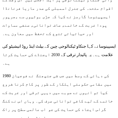
اقوام متحدہ کی جنرل اسمبلی کی صدر ماریا فرنانڈا
ایسپینوسا گارسز نے کہا کہ جڑی بوٹیوں سے بھرپور
پودا غربت کے خاتمے، صاف توانائی، صنفی مساوات
اور حیاتیاتی تنوع کے تحفظ میں معاون ہے۔
ایسپینوسا نے کہا جنکاو ٹیکنالوجی چین کے بیلٹ اینڈ روڈ انیشیٹو کی
علامت ہے۔ یہ پائیدار ترقی کے 2030 ایجنڈے کی حمایت کرتا
ہے۔
1980 کی دہائی کے وسط میں جب شی جنپھنگ نے فوجیان
میں مقامی حکومتی اہلکار کے طور پر کام کرنا شروع
کیا تو انہوں نے صوبے میں دیہی ترقی اور غربت کے
خاتمے کے لیے کافی توانائی صرف کی۔ وہاں اس نے کنگ
گراس ایجاد کی حمایت کی جو اب عالمی سطح پر راک
اینڈ رول بن رہی ہے۔