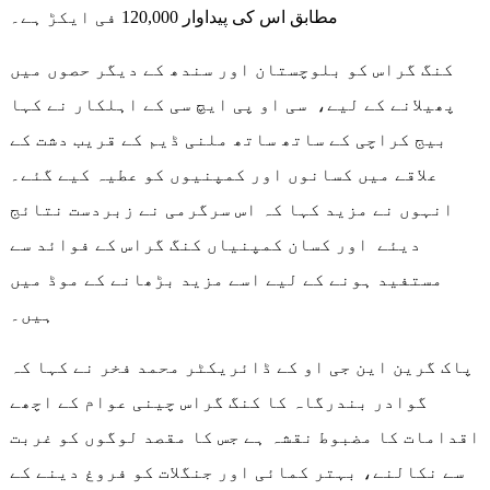
مطابق اس کی پیداوار 120,000 فی ایکڑ ہے۔
کنگ گراس کو بلوچستان اور سندھ کے دیگر حصوں میں
پھیلانے کے لیے، سی او پی ایچ سی کے اہلکار نے کہا
بیج کراچی کے ساتھ ساتھ ملنی ڈیم کے قریب دشت کے
علاقے میں کسانوں اور کمپنیوں کو عطیہ کیے گئے۔
انہوں نے مزید کہا کہ اس سرگرمی نے زبردست نتائج
دیئے اور کسان کمپنیاں کنگ گراس کے فوائد سے
مستفید ہونے کے لیے اسے مزید بڑھانے کے موڈ میں
ہیں۔
پاک گرین این جی او کے ڈائریکٹر محمد فخر نے کہا کہ
گوادر بندرگاہ کا کنگ گراس چینی عوام کے اچھے
اقدامات کا مضبوط نقشہ ہے جس کا مقصد لوگوں کو غربت
سے نکالنے، بہتر کمائی اور جنگلات کو فروغ دینے کے