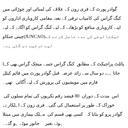
گوادر پورٹ کے فری زون کے علاقے کی لمبائی اور چوڑائی میں
کنگ گراس کی کامیاب ترقی کے بعد، مقامی کاروباری اداروں کو
اپنے کاروباری منافع کو بڑھانے کے لیے کنگ گراس کو اگانے کے لیے
چینی جنکاو(JUNCAO)ٹیکنالوجی کی مدد حاصل کرنے کے
لیے ترغیب دی گئی ہے۔
پائلٹ پراجیکٹ کے مطابق کنگ گراس جسے میجک گراس بھی کہا
جاتا ہے، دو سال سے زائد عرصہ قبل گوادر پورٹ میں قائم کیٹل
فارم میں مویشیوں کی پرورش کے لیے اُگائی تھی۔
اس مدت کے دوران 80 فیصد رقم بکریوں کی تمام نسلوں کی
خوراک کے طور پر استعمال کی گئی۔ فری زون کے اہلکار نے
گوادر پرو کو بتایا کہ کسی بھی قسم کی مہلک بیماری میں مبتلا
ہوئے بغیر جانور موٹے ہو گئے۔