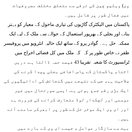
وی) ویلیو چین کی ترقی سے متعلق مختلف مصروفیات
میں فعال طور پر شامل ہیں۔
پاکستان میں الیکٹرک گاڑیوں کی تیاری ماحول کے معیار کو بہتر
بنانے اور بجلی کے بھرپور استعمال کے حوالے سے ملک کے لیے ایک
ممکنہ حل ہے۔ گوادر پرو کے ساتھ ایک حالیہ انٹرویو میں پروفیسر
ظفر نے خاص طور پر کہ کہ ملک میں کل فضائی اخراج میں
ٹرانسپورٹ کا شعبہ تقریبا 43 فیصد حصہ ڈالتا ہے. دریں
اثنا، پاکستان کے پاس اضافی بجلی پیدا کرنے کی
صلاحیت ہے، جس کے نتیجے میں گنجائش کی ادائیگیوں کی
ایک بڑی رقم جمع ہوتی ہے. ایسی صورتحال میں غیر
موسمی اور لچکدار لوڈ متعارف کرانے کی ضرورت ہے
اور ای وی ایک موثر حل کے طور پر ابھرکر سامنے آئے
ہیں۔
بہت سے سازگار عوامل ، جیسے ای وی کے بارے میں