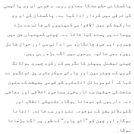
پاکستانی حکومت کا معاون رویہ ، قومی ای وی پالیسی
کی ترقی میں کردار ادا کیا ہے۔ پاکستان کی ای وی
مارکیٹ کو بین الاقوامی کمپنیوں کی جانب سے بڑے
پیمانے پر پسند کیا جاتا ہے۔ چینی کمپنیاں جن میں
چیری، ایم جی، چانگان، بی اے آئی سی اور حوال شامل
ہیں، بھی حالیہ برسوں میں آگے بڑھ رہی ہیں۔
چینی نیشنل پیپلز کانگریس کے رکن، چیری ہولڈنگ
گروپ کے چیئرمین اور پارٹی سیکریٹری ین ٹونگیو نے
کہا کہ آٹوموبائل انڈسٹری کو قومی معیشت کے ستون
صنعت کی حیثیت سے تاریخی، سماجی، اخلاقی اور معاشی
ذمہ داریوں کو نبھانا ہوگا، تکنیکی انقلاب اور
گلوبلائزیشن کے موجودہ نئے دور سے فائدہ اٹھانا
ہوگا، اور چین کو "آٹو پاور" کے طور پر آگے بڑھانا
ہوگا۔