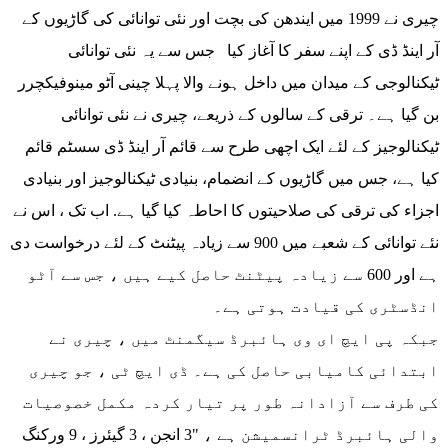
چیری نے 1999 میں ایندھن کی بچت اور نئی توانائی کی گاڑیوں کے
آر اینڈ ڈی کے اپنے سفر کا آغاز کیا جس سے یہ نئی توانائی
ٹیکنالوجی کے میدان میں داخل ہونے والا پہلا چینی آٹو مینوفیکچرر
بن گیا ہے۔ ترقی کے سالوں کے ذریعے، چیری نے نئی توانائی
ٹیکنالوجیز کے لئے ایک اچھی طرح سے قائم آر اینڈ ڈی سسٹم قائم
کیا ہے، جس میں گاڑیوں کے انضمام، بنیادی ٹیکنالوجیز اور بنیادی
اجزاء کی ترقی کی صلاحیتوں کا احاطہ کیا گیا ہے. اب تک ، اس نے
نئے توانائی کے شعبے میں 900 سے زیادہ پیٹنٹ کے لئے درخواست دی
ہے اور 600 سے زیادہ پیٹنٹ حاصل کیے ہیں ، جس سے آٹو
انڈسٹری کی قیادت ہوتی ہے۔
جبکہ پی ایچ ای وی ہائبرڈ سیگمنٹ میں ، چیری نے
ابتدائی کامیابی حاصل کی ہے۔ ڈی ایچ ٹی ، جو چیری
کی طرف سے آزادانہ طور پر تیار کردہ مکمل خصوصیات
والی ہائبرڈ ٹرانسمیشن ہے ، "3 انجن ، 3 گیئرز ، 9 ورکنگ