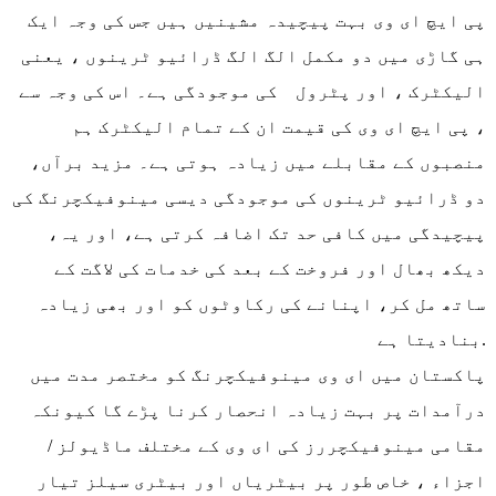
پی ایچ ای وی بہت پیچیدہ مشینیں ہیں جس کی وجہ ایک
ہی گاڑی میں دو مکمل الگ الگ ڈرائیو ٹرینوں ، یعنی
الیکٹرک ، اور پٹرول کی موجودگی ہے۔ اس کی وجہ سے
، پی ایچ ای وی کی قیمت ان کے تمام الیکٹرک ہم
منصبوں کے مقابلے میں زیادہ ہوتی ہے۔ مزید برآں،
دو ڈرائیو ٹرینوں کی موجودگی دیسی مینوفیکچرنگ کی
پیچیدگی میں کافی حد تک اضافہ کرتی ہے، اور یہ،
دیکھ بھال اور فروخت کے بعد کی خدمات کی لاگت کے
ساتھ مل کر، اپنانے کی رکاوٹوں کو اور بھی زیادہ
بنادیتا ہے.
پاکستان میں ای وی مینوفیکچرنگ کو مختصر مدت میں
درآمدات پر بہت زیادہ انحصار کرنا پڑے گا کیونکہ
مقامی مینوفیکچررز کی ای وی کے مختلف ماڈیولز /
اجزاء ، خاص طور پر بیٹریاں اور بیٹری سیلز تیار