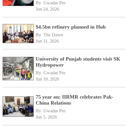
By 
Gwadar Pro
Jun 24, 2026
$4.5bn refinery planned in Hub
By 
The Dawn
Jun 11, 2026
University of Punjab students visit SK
Hydropower
By 
Gwadar Pro
Jun 10, 2026
75 year on: IIRMR celebrates Pak-
China Relations
By 
Gwadar Pro
Jun 5, 2026