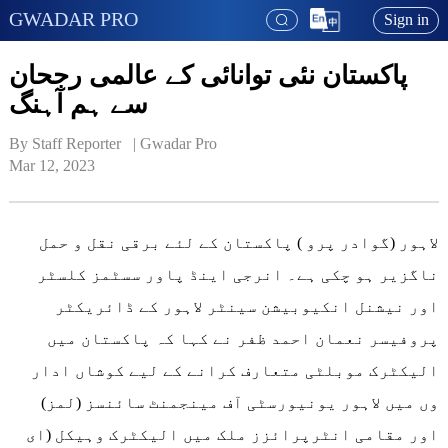
GWADAR PRO
Sign in
پاکستان نئی توانائی کے عالمی رجحان
سے ہم آہنگ
By Staff Reporter   | 
Gwadar Pro
Mar 12, 2023
لاہور (گوادر پرو ) پاکستان کے لئے برقی نقل و حمل
ناگزیر ہو چکی ہے۔ انرجی اینڈ پاور سسٹمز کلسٹر
اور نیشنل انکیوبیشن سینٹر لاہور کے ڈائریکٹر
پروفیسر نعمان احمد ظفر نے کہا کہ پاکستان میں
الیکٹرک موبلٹی متعارف کرانے کے لیے کوشاں ادار
وں میں لاہور یونیورسٹی آف مینجمنٹ سائنسز (لمز)
اور مقامی انٹرپرائزز ملک میں الیکٹرک وہیکل (ای