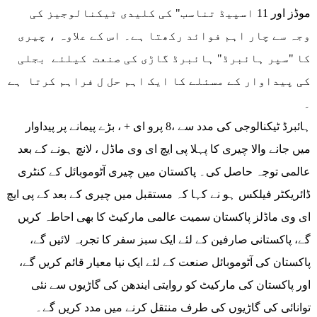
موڈز اور 11 اسپیڈ تناسب" کی کلیدی ٹیکنالوجیز کی
وجہ سے چار اہم فوائد رکھتا ہے۔ اس کے علاوہ ، چیری
کا "سپر ہائبرڈ" ہائبرڈ گاڑی کی صنعت کیلئے بجلی
کی پیداوار کے مسئلے کا ایک اہم حل ل فراہم کرتا ہے
۔
ہائبرڈ ٹیکنالوجی کی مدد سے ،8 پرو ای + ، بڑے پیمانے پر پیداوار
میں جانے والا چیری کا پہلا پی ایچ ای وی ماڈل ، لانچ ہونے کے بعد
عالمی توجہ حاصل کی۔ پاکستان میں چیری آٹوموبائل کے کنٹری
ڈائریکٹر فیلکس ہو نے کہا کہ مستقبل میں چیری کے بعد کے پی ایچ
ای وی ماڈلز پاکستان سمیت عالمی مارکیٹ کا بھی احاطہ کریں
گے، پاکستانی صارفین کے لئے ایک سبز سفر کا تجربہ لائیں گے،
پاکستان کی آٹوموبائل صنعت کے لئے ایک نیا معیار قائم کریں گے،
اور پاکستان کی مارکیٹ کو روایتی ایندھن کی گاڑیوں سے نئی
توانائی کی گاڑیوں کی طرف منتقل کرنے میں مدد کریں گے۔