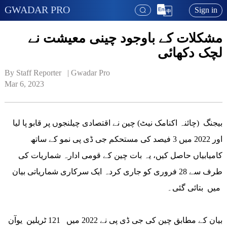
GWADAR PRO
Sign in
مشکلات کے باوجود چینی معیشت نے
لچک دکھائی
By Staff Reporter   | 
Gwadar Pro
Mar 6, 2023
بیجنگ (چائنہ اکنامک نیٹ) چین نے اقتصادی چیلنجوں پر قابو پا لیا
اور 2022 میں 3 فیصد کی مستحکم جی ڈی پی نمو کے ساتھ
کامیابیاں حاصل کیں، یہ بات چین کے قومی ادارہ شماریات کی
طرف سے 28 فروری کو جاری کردہ ایک سرکاری شماریاتی بیان
میں بتائی گئی۔
بیان کے مطابق چین کی جی ڈی پی نے 2022 میں 121 ٹریلین یوآن