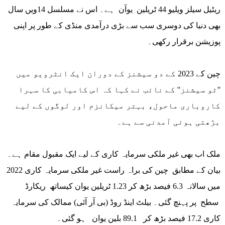
ریٹیل سیلز ویلیو 44 ٹریلین یوآن ہے۔ اس نے مسلسل 14ویں سال
بھی دنیا کی دوسری سب سے بڑی درآمدی منڈی کے طور پر اپنی
پوزیشن برقرار رکھی۔
چین کے 2023 کے دو سیشنز کے دوران ایک انٹرویو میں
''ٹو سیشنز'' کے نائب نے کہا کہ اس کامیابی کا سہرا
کاروباری ماحول، بہتر میکانزم اور لوگوں کے لیے
بڑھتی ہوئی آمدنی سے ہے۔
ملک اب بھی غیر ملکی سرمایہ کاری کے لیے ایک مقبول مقام ہے۔
بیان کے مطابق چین کی براہ راست غیر ملکی سرمایہ کاری 2022
میں سالانہ 6.3 فیصد بڑھ کر 1.23 ٹریلین یوان کیساتھ ریکارڈ
سطح پر پہنچ گئی۔ بیلٹ اینڈ روڈ (بی آر آئی) ممالک کی سرمایہ
کاری 17.2 فیصد بڑھ کر 89.1 بلین یوان ہو گئی۔