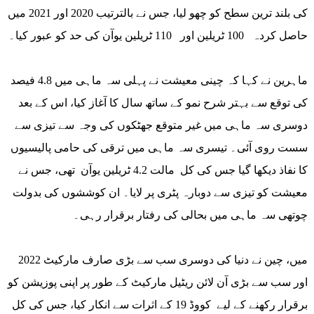
کی بلند ترین سطح کو چھو لیا، جس نے بالترتیب 2020 اور 2021 میں
حاصل کردہ 100 ٹریلین اور 110 ٹریلین یوآن کی حد کو عبور کیا۔
ماہرین نے کہا کہ چینی معیشت نے پہلی سہ ماہی میں 4.8 فیصد
کی توقع سے بہتر شرح نمو کے ساتھ سال کا آغاز کیا، اس کے بعد
دوسری سہ ماہی میں غیر متوقع جھٹکوں کی وجہ سے تیزی سے
سست روی آئی۔ تیسری سہ ماہی میں ترقی کی حامی پالیسیوں
کا نفاذ دیکھا گیا جس کی کل مالت 4.2 ٹریلین یوآن تھی، جس نے
معیشت کو تیزی سے دوبارہ پٹری پر لایا۔ ان کوششوں کی بدولت
چوتھی سہ ماہی میں بحالی کی رفتار برقرار رہی۔
2022 میں، چین نے دنیا کی دوسری سب سے بڑی صارف مارکیٹ
اور سب سے بڑی آن لائن ریٹیل مارکیٹ کے طور پر اپنی پوزیشن کو
برقرار رکھنے کے لیے کووڈ 19 کے اثرات سے انکار کیا، جس کی کل